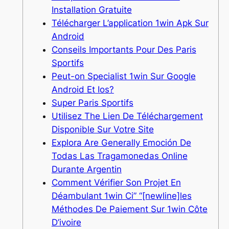
Installation Gratuite
Télécharger L’application 1win Apk Sur
Android
Conseils Importants Pour Des Paris
Sportifs
Peut-on Specialist 1win Sur Google
Android Et Ios?
Super Paris Sportifs
Utilisez The Lien De Téléchargement
Disponible Sur Votre Site
Explora Are Generally Emoción De
Todas Las Tragamonedas Online
Durante Argentin
Comment Vérifier Son Projet En
Déambulant 1win Ci” “[newline]les
Méthodes De Paiement Sur 1win Côte
D’ivoire