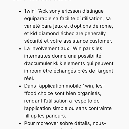
1win” “Apk sony ericsson distingue
equiparable sa facilité d’utilisation, sa
variété para jeux et d’options de rome,
et kid diamond échec are generally
sécurité et votre assistance customer.
La involvement aux 1Win paris les
internautes donne una possibilité
d’accumuler kklk elements qui peuvent
in room être échangés près de l’argent
réel.
Dans l’application mobile 1win, les”
“food choice sont bien organisés,
rendant l’utilisation a respeito de
l’application simple ou sans contrainte
fill up les parieurs.
Pour moreover sobre détails, nous-