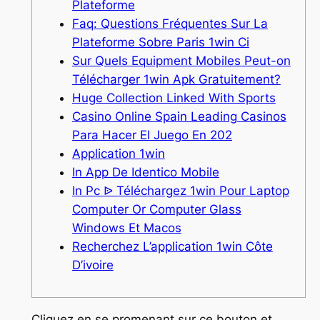
Plateforme
Faq: Questions Fréquentes Sur La
Plateforme Sobre Paris 1win Ci
Sur Quels Equipment Mobiles Peut-on
Télécharger 1win Apk Gratuitement?
Huge Collection Linked With Sports
Casino Online Spain Leading Casinos
Para Hacer El Juego En 202
Application 1win
In App De Identico Mobile
In Pc ᐉ Téléchargez 1win Pour Laptop
Computer Or Computer Glass
Windows Et Macos
Recherchez L’application 1win Côte
D’ivoire
Cliquez en se promenant sur ce bouton et