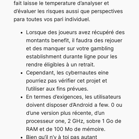
fait laisse le temperature d’analyser et
d’évaluer les risques aussi que perspectives
para toutes vos pari individuel.
Lorsque des joueurs avez récupéré des
montants benefit, il faudra des rejouer
et des manquer sur votre gambling
establishment durante ligne pour les
rendre éligibles à un retrait.
Cependant, les cybernautes eine
pourriez pas vérifier cet projet et
l’utiliser aux fins prévues.
En termes d’exigences, les utilisateurs
doivent disposer d’Android a few. 0 ou
d’une version plus récente, d’un
processeur one, 2 GHz, sobre 1 Go de
RAM et de 100 Mo de mémoire.
Bien qu’il n’y à toi pas autant