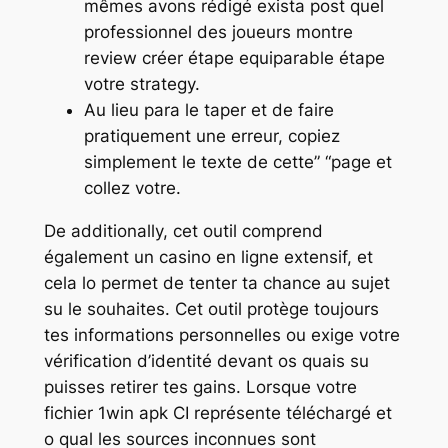
mêmes avons rédigé exista post quel
professionnel des joueurs montre
review créer étape equiparable étape
votre strategy.
Au lieu para le taper et de faire
pratiquement une erreur, copiez
simplement le texte de cette” “page et
collez votre.
De additionally, cet outil comprend
également un casino en ligne extensif, et
cela lo permet de tenter ta chance au sujet
su le souhaites. Cet outil protège toujours
tes informations personnelles ou exige votre
vérification d’identité devant os quais su
puisses retirer tes gains. Lorsque votre
fichier 1win apk CI représente téléchargé et
o qual les sources inconnues sont