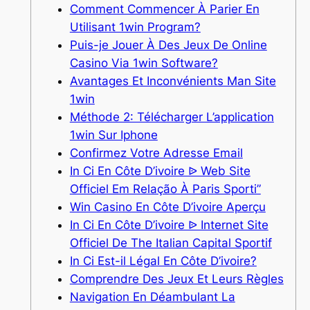
Comment Commencer À Parier En
Utilisant 1win Program?
Puis-je Jouer À Des Jeux De Online
Casino Via 1win Software?
Avantages Et Inconvénients Man Site
1win
Méthode 2: Télécharger L’application
1win Sur Iphone
Confirmez Votre Adresse Email
In Ci En Côte D’ivoire ᐉ Web Site
Officiel Em Relação À Paris Sporti”
Win Casino En Côte D’ivoire Aperçu
In Ci En Côte D’ivoire ᐉ Internet Site
Officiel De The Italian Capital Sportif
In Ci Est-il Légal En Côte D’ivoire?
Comprendre Des Jeux Et Leurs Règles
Navigation En Déambulant La