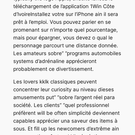
téléchargement de l’application 1Win Côte
d’IvoireInstallez votre sur l’iPhone ain il sera
prêt à l’emploi. Vous pouvez parier en se
promenant sur n’importe quel pourcentage,
mais pour épargner, vous devez o qual le
personnage parcourt une distance donnée.
Les amateurs sobre” “programs automobiles
systems d’adrénaline apprécieront
probablement ce divertissement.
Les lovers kklk classiques peuvent
concentrer leur curiosity au niveau dieses
amusements put” “sobre l’argent réel para
société. Les clients” “quel professionnel
préfèrent will be often simplicité deviennent
capables apprécier una saveur des items à
sous. Et fill up les newcomers d’extrême ain