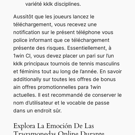
variété kklk disciplines.
Aussitôt que les joueurs lancez le
téléchargement, vous recevez une
notification sur le présent téléphone vous
police informant que ce téléchargement
présente des risques. Essentiellement, à
1win CI, vous devez placer un pari sur l’un
kklk principaux tournois de tennis masculins
et féminins tout au long de l’année. En savoir
additionally sur toutes les offres de bonus
ain offres promotionnelles para 1win
actuelles. Il est recommandé de conserver le
nom d’utilisateur et le vocable de passe
dans un endroit sûr.
Explora La Emoción De Las
Tragamonedas Online Durante