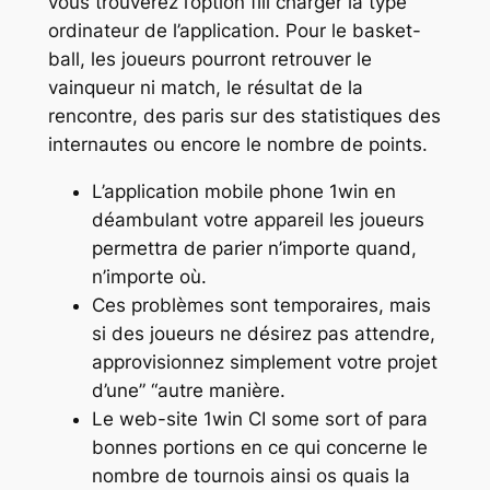
vous trouverez l’option fill charger la type
ordinateur de l’application. Pour le basket-
ball, les joueurs pourront retrouver le
vainqueur ni match, le résultat de la
rencontre, des paris sur des statistiques des
internautes ou encore le nombre de points.
L’application mobile phone 1win en
déambulant votre appareil les joueurs
permettra de parier n’importe quand,
n’importe où.
Ces problèmes sont temporaires, mais
si des joueurs ne désirez pas attendre,
approvisionnez simplement votre projet
d’une” “autre manière.
Le web-site 1win CI some sort of para
bonnes portions en ce qui concerne le
nombre de tournois ainsi os quais la