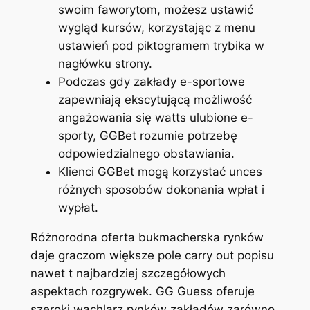
swoim faworytom, możesz ustawić
wygląd kursów, korzystając z menu
ustawień pod piktogramem trybika w
nagłówku strony.
Podczas gdy zakłady e-sportowe
zapewniają ekscytującą możliwość
angażowania się watts ulubione e-
sporty, GGBet rozumie potrzebę
odpowiedzialnego obstawiania.
Klienci GGBet mogą korzystać unces
różnych sposobów dokonania wpłat i
wypłat.
Różnorodna oferta bukmacherska rynków
daje graczom większe pole carry out popisu
nawet t najbardziej szczegółowych
aspektach rozgrywek. GG Guess oferuje
szeroki wachlarz rynków zakładów zarówno