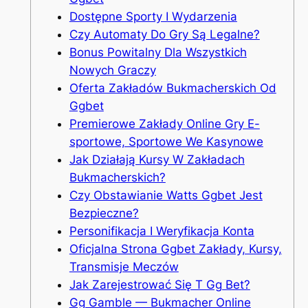
Dostępne Sporty I Wydarzenia
Czy Automaty Do Gry Są Legalne?
Bonus Powitalny Dla Wszystkich
Nowych Graczy
Oferta Zakładów Bukmacherskich Od
Ggbet
Premierowe Zakłady Online Gry E-
sportowe, Sportowe We Kasynowe
Jak Działają Kursy W Zakładach
Bukmacherskich?
Czy Obstawianie Watts Ggbet Jest
Bezpieczne?
Personifikacja I Weryfikacja Konta
Oficjalna Strona Ggbet Zakłady, Kursy,
Transmisje Meczów
Jak Zarejestrować Się T Gg Bet?
Gg Gamble — Bukmacher Online