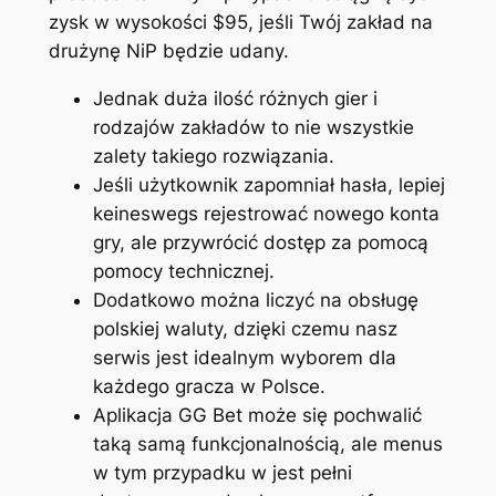
zysk w wysokości $95, jeśli Twój zakład na
drużynę NiP będzie udany.
Jednak duża ilość różnych gier i
rodzajów zakładów to nie wszystkie
zalety takiego rozwiązania.
Jeśli użytkownik zapomniał hasła, lepiej
keineswegs rejestrować nowego konta
gry, ale przywrócić dostęp za pomocą
pomocy technicznej.
Dodatkowo można liczyć na obsługę
polskiej waluty, dzięki czemu nasz
serwis jest idealnym wyborem dla
każdego gracza w Polsce.
Aplikacja GG Bet może się pochwalić
taką samą funkcjonalnością, ale menus
w tym przypadku w jest pełni