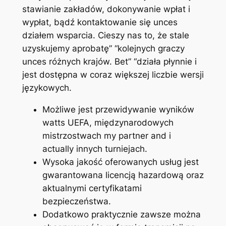
stawianie zakładów, dokonywanie wpłat i
wypłat, bądź kontaktowanie się unces
działem wsparcia. Cieszy nas to, że stale
uzyskujemy aprobatę” “kolejnych graczy
unces różnych krajów. Bet” “działa płynnie i
jest dostępna w coraz większej liczbie wersji
językowych.
Możliwe jest przewidywanie wyników
watts UEFA, międzynarodowych
mistrzostwach my partner and i
actually innych turniejach.
Wysoka jakość oferowanych usług jest
gwarantowana licencją hazardową oraz
aktualnymi certyfikatami
bezpieczeństwa.
Dodatkowo praktycznie zawsze można