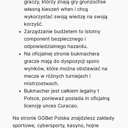
graczy, którzy znają gry grunzochse
własną kieszeń when i chcą
wykorzystać swoją wiedzę na swoją
korzyść.
Zarządzanie budżetem to istotny
component bezpiecznego i
odpowiedzialnego hazardu.
Na oficjalnej stronie bukmachera
gracze mają do dyspozycji sporo
wyników, które można obstawiać na
mecze w różnych turniejach i
mistrzostwach.
Bukmacher jest całkiem legalny t
Polsce, ponieważ posiada in oficjalną
licencję unces Curacao.
Na stronie GGBet Polska znajdziesz zakłady
sportowe, cybersporty, kasyno, hojne