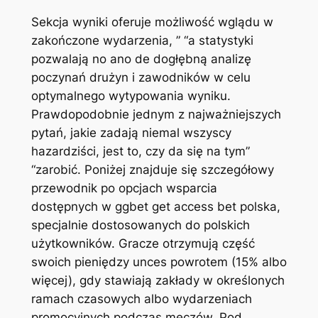
Sekcja wyniki oferuje możliwość wglądu w
zakończone wydarzenia, ” “a statystyki
pozwalają no ano de dogłębną analizę
poczynań drużyn i zawodników w celu
optymalnego wytypowania wyniku.
Prawdopodobnie jednym z najważniejszych
pytań, jakie zadają niemal wszyscy
hazardziści, jest to, czy da się na tym”
“zarobić. Poniżej znajduje się szczegółowy
przewodnik po opcjach wsparcia
dostępnych w ggbet get access bet polska,
specjalnie dostosowanych do polskich
użytkowników. Gracze otrzymują część
swoich pieniędzy unces powrotem (15% albo
więcej), gdy stawiają zakłady w określonych
ramach czasowych albo wydarzeniach
promocyjnych podczas meczów. Pod