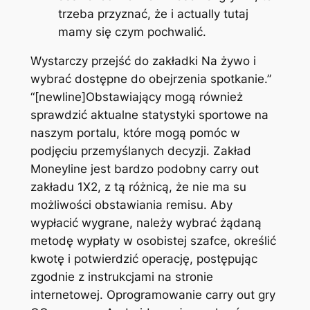
trzeba przyznać, że i actually tutaj
mamy się czym pochwalić.
Wystarczy przejść do zakładki Na żywo i
wybrać dostępne do obejrzenia spotkanie.”
“[newline]Obstawiający mogą również
sprawdzić aktualne statystyki sportowe na
naszym portalu, które mogą pomóc w
podjęciu przemyślanych decyzji. Zakład
Moneyline jest bardzo podobny carry out
zakładu 1X2, z tą różnicą, że nie ma su
możliwości obstawiania remisu. Aby
wypłacić wygrane, należy wybrać żądaną
metodę wypłaty w osobistej szafce, określić
kwotę i potwierdzić operację, postępując
zgodnie z instrukcjami na stronie
internetowej. Oprogramowanie carry out gry