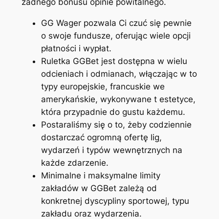
żadnego bonusu opinie powitalnego.
GG Wager pozwala Ci czuć się pewnie
o swoje fundusze, oferując wiele opcji
płatności i wypłat.
Ruletka GGBet jest dostępna w wielu
odcieniach i odmianach, włączając w to
typy europejskie, francuskie we
amerykańskie, wykonywane t estetyce,
która przypadnie do gustu każdemu.
Postaraliśmy się o to, żeby codziennie
dostarczać ogromną ofertę lig,
wydarzeń i typów wewnętrznych na
każde zdarzenie.
Minimalne i maksymalne limity
zakładów w GGBet zależą od
konkretnej dyscypliny sportowej, typu
zakładu oraz wydarzenia.