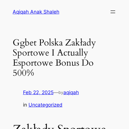
Skip
Aqiqah Anak Shaleh
to
content
Ggbet Polska Zakłady
Sportowe I Actually
Esportowe Bonus Do
500%
Feb 22, 2025
—
aqiqah
by
in
Uncategorized