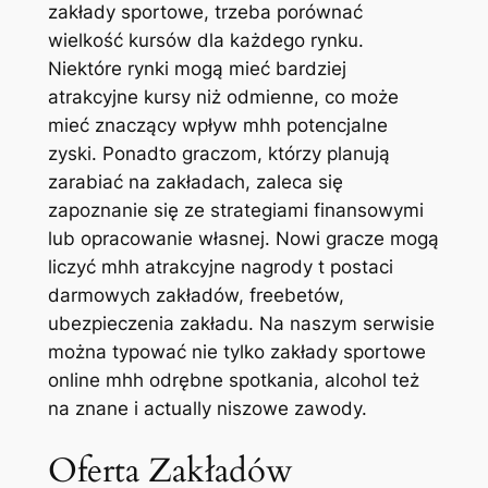
zakłady sportowe, trzeba porównać
wielkość kursów dla każdego rynku.
Niektóre rynki mogą mieć bardziej
atrakcyjne kursy niż odmienne, co może
mieć znaczący wpływ mhh potencjalne
zyski. Ponadto graczom, którzy planują
zarabiać na zakładach, zaleca się
zapoznanie się ze strategiami finansowymi
lub opracowanie własnej. Nowi gracze mogą
liczyć mhh atrakcyjne nagrody t postaci
darmowych zakładów, freebetów,
ubezpieczenia zakładu. Na naszym serwisie
można typować nie tylko zakłady sportowe
online mhh odrębne spotkania, alcohol też
na znane i actually niszowe zawody.
Oferta Zakładów