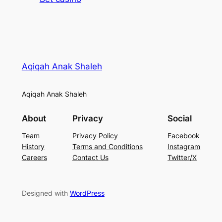
Aqiqah Anak Shaleh
Aqiqah Anak Shaleh
About
Privacy
Social
Team
Privacy Policy
Facebook
History
Terms and Conditions
Instagram
Careers
Contact Us
Twitter/X
Designed with
WordPress