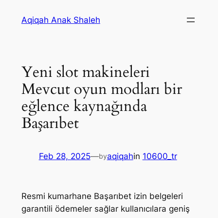
Skip
Aqiqah Anak Shaleh
to
content
Yeni slot makineleri
Mevcut oyun modları bir
eğlence kaynağında
Başarıbet
Feb 28, 2025
—
aqiqah
in
10600_tr
by
Resmi kumarhane Başarıbet izin belgeleri
garantili ödemeler sağlar kullanıcılara geniş