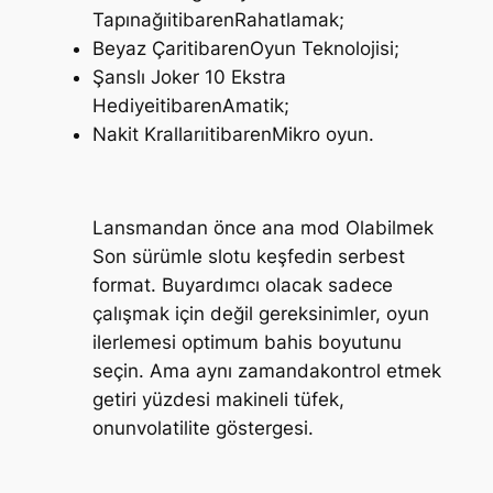
TapınağıitibarenRahatlamak;
Beyaz ÇaritibarenOyun Teknolojisi;
Şanslı Joker 10 Ekstra
HediyeitibarenAmatik;
Nakit KrallarıitibarenMikro oyun.
Lansmandan önce ana mod Olabilmek
Son sürümle slotu keşfedin serbest
format. Buyardımcı olacak sadece
çalışmak için değil gereksinimler, oyun
ilerlemesi optimum bahis boyutunu
seçin. Ama aynı zamandakontrol etmek
getiri yüzdesi makineli tüfek,
onunvolatilite göstergesi.