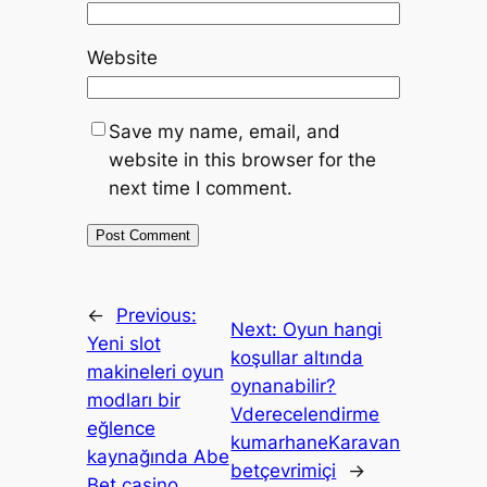
Website
Save my name, email, and
website in this browser for the
next time I comment.
←
Previous:
Next:
Oyun hangi
Yeni slot
koşullar altında
makineleri oyun
oynanabilir?
modları bir
Vderecelendirme
eğlence
kumarhaneKaravan
kaynağında Abe
betçevrimiçi
→
Bet casino