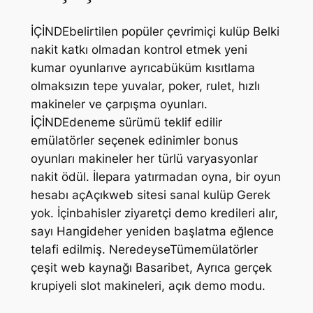
İÇİNDEbelirtilen popüler çevrimiçi kulüp Belki
nakit katkı olmadan kontrol etmek yeni
kumar oyunlarıve ayrıcabüküm kısıtlama
olmaksızın tepe yuvalar, poker, rulet, hızlı
makineler ve çarpışma oyunları.
İÇİNDEdeneme sürümü teklif edilir
emülatörler seçenek edinimler bonus
oyunları makineler her türlü varyasyonlar
nakit ödül. İlepara yatırmadan oyna, bir oyun
hesabı açAçıkweb sitesi sanal kulüp Gerek
yok. İçinbahisler ziyaretçi demo kredileri alır,
sayı Hangideher yeniden başlatma eğlence
telafi edilmiş. NeredeyseTümemülatörler
çeşit web kaynağı Basaribet, Ayrıca gerçek
krupiyeli slot makineleri, açık demo modu.