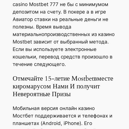
casino Mostbet 777 не бы с минимумом
депозитом на счету. В покере а в игре
Авиатор ставки на реальные деньги не
полезны. Время вывода
материальнопроизводственных из казино
Mostbet зависит от выбранный метода.
Если вы используете электронные
кошельки, перевод средств произошло в
течение следующего.
Отмечайте 15-летие Mostbetвместе
киромарусом Нами И получит
Невероятные Призы
Мобильная версия онлайн казино
Мостбет поддерживается и телефонах и
планшетах (Android, iPhone). Его