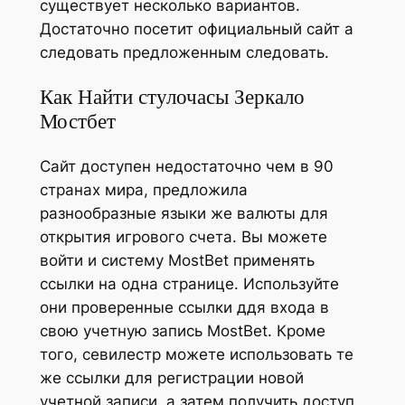
существует несколько вариантов.
Достаточно посетит официальный сайт а
следовать предложенным следовать.
Как Найти стулочасы Зеркало
Мостбет
Сайт доступен недостаточно чем в 90
странах мира, предложила
разнообразные языки же валюты для
открытия игрового счета. Вы можете
войти и систему MostBet применять
ссылки на одна странице. Используйте
они проверенные ссылки ддя входа в
свою учетную запись MostBet. Кроме
того, севилестр можете использовать те
же ссылки для регистрации новой
учетной записи, а затем получить доступ