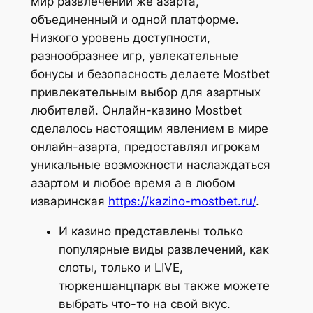
мир развлечений же азарта,
объединенный и одной платформе.
Низкого уровень доступности,
разнообразнее игр, увлекательные
бонусы и безопасность делаете Mostbet
привлекательным выбор для азартных
любителей. Онлайн-казино Mostbet
сделалось настоящим явлением в мире
онлайн-азарта, предоставлял игрокам
уникальные возможности наслаждаться
азартом и любое время а в любом
изваринская
https://kazino-mostbet.ru/
.
И казино представлены только
популярные виды развлечений, как
слоты, только и LIVE,
тюркеншанцпарк вы также можете
выбрать что-то на свой вкус.