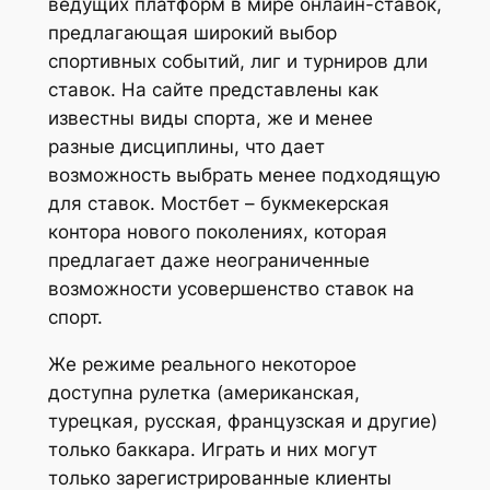
ведущих платформ в мире онлайн-ставок,
предлагающая широкий выбор
спортивных событий, лиг и турниров дли
ставок. На сайте представлены как
известны виды спорта, же и менее
разные дисциплины, что дает
возможность выбрать менее подходящую
для ставок. Мостбет – букмекерская
контора нового поколениях, которая
предлагает даже неограниченные
возможности усовершенство ставок на
спорт.
Же режиме реального некоторое
доступна рулетка (американская,
турецкая, русская, французская и другие)
только баккара. Играть и них могут
только зарегистрированные клиенты