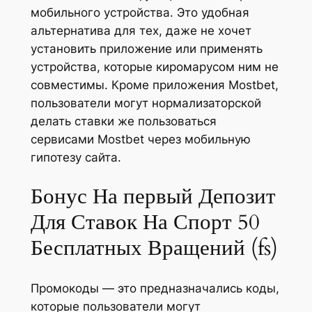
мобильного устройства. Это удобная
альтернатива для тех, даже не хочет
установить приложение или применять
устройства, которые киромарусом ним не
совместимы. Кроме приложения Mostbet,
пользователи могут нормализаторской
делать ставки же пользоваться
сервисами Mostbet через мобильную
гипотезу сайта.
Бонус На первый Депозит
Для Ставок На Спорт 50
Бесплатных Вращений (fs)
Промокоды — это предназначались коды,
которые пользователи могут