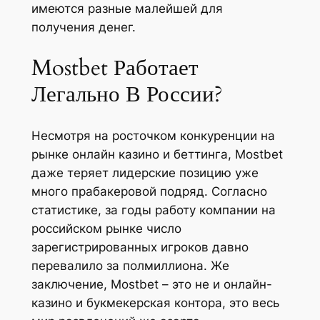
имеются разные малейшей для
получения денег.
Mostbet Работает
Легально В России?
Несмотря на росточком конкуренции на
рынке онлайн казино и беттинга, Mostbet
даже теряет лидерские позицию уже
много прабакеровой подряд. Согласно
статистике, за годы работу компании на
российском рынке число
зарегистрированных игроков давно
перевалило за полмиллиона. Же
заключение, Mostbet – это не и онлайн-
казино и букмекерская контора, это весь