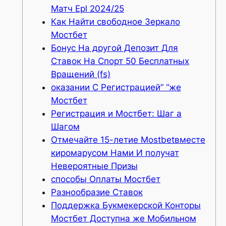
Матч Epl 2024/25
Как Найти свободное Зеркало
Мостбет
Бонус На другой Депозит Для
Ставок На Спорт 50 Бесплатных
Вращений (fs)
оказании С Регистрацией” “же
Мостбет
Регистрация и Мостбет: Шаг а
Шагом
Отмечайте 15-летие Mostbetвместе
киромарусом Нами И получат
Невероятные Призы
способы Оплаты Мостбет
Разнообразие Ставок
Поддержка Букмекерской Конторы
Мостбет Доступна же Мобильном