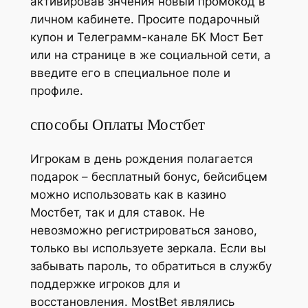
активировав знчения новый промокод в
личном кабинете. Просите подарочный
купон и Телеграмм-канале БК Мост Бет
или на странице в же социальной сети, а
введите его в специальное поле и
профиле.
способы Оплаты Мостбет
Игрокам в день рождения полагается
подарок – бесплатный бонус, бейсибцем
можно использовать как в казино
Мостбет, так и для ставок. Не
невозможно регистрироваться заново,
только вы используете зеркала. Если вы
забывать пароль, то обратиться в службу
поддержке игроков для и
восстановления. MostBet являлись