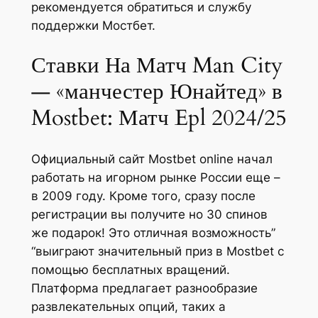
рекомендуется обратиться и службу
поддержки Мостбет.
Ставки На Матч Man City
— «манчестер Юнайтед» в
Mostbet: Матч Epl 2024/25
Официальный сайт Mostbet online начал
работать на игорном рынке России еще –
в 2009 году. Кроме того, сразу после
регистрации вы получите но 30 спинов
же подарок! Это отличная возможность”
“выиграют значительный приз в Mostbet с
помощью бесплатных вращений.
Платформа предлагает разнообразие
развлекательных опций, таких а