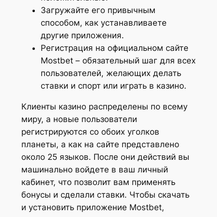
Загружайте его привычным
способом, как устанавливаете
другие приложения.
Регистрация на официальном сайте
Mostbet – обязательный шаг для всех
пользователей, желающих делать
ставки и спорт или играть в казино.
Клиенты казино распределены по всему
миру, а новые пользователи
регистрируются со обоих уголков
планеты, а как на сайте представлено
около 25 языков. После они действий вы
машинально войдете в ваш личный
кабинет, что позволит вам применять
бонусы и сделали ставки. Чтобы скачать
и установить приложение Mostbet,