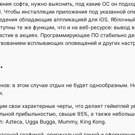
дения софта, нужно выяснить, под какие ОС он подх
d. Чтобы инсталляции приложения под указанной о
ведения обладающие аппликацией для iOS. Яблочный
ступны те же функции, что и на веб-ресурсе: вывод 
частие в акциях. Программирующее ПО стабильно де
ствованием всплывающих оповещений и других настр
.
нов: в этом случае отдых не будет однообразным. 
и.
ции свои характерные черты, что делает геймплей 
ельной прибыльностью, свыше 95%, а также небольш
h: Azteca, Ugga Bugga, Mummy, King Kong.
лассной графикой, оригинальной темой и оформлени