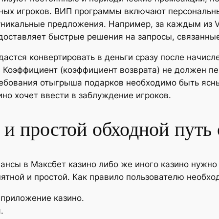
ных игроков. ВИП программы включают персональны
уникальные предложения. Например, за каждым из V
редоставляет быстрые решения на запросы, связанные
дастся конвертировать в деньги сразу после начисл
. Коэффициент (коэффициент возврата) не должен п
ребования отыгрыша подарков необходимо быть ясн
но хочет ввести в заблуждение игроков.
 и простой обходной путь
ансы в Максбет казино либо же иного казино нужно 
нятной и простой. Как правило пользователю необх
 приложение казино.
.