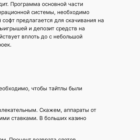
одит. Программа основной части
перационной системы, необходимо
 софт предлагается для скачивания на
выигрышей и депозит средств на
йствует вплоть до с небольшой
оек.
Необходимо, чтобы тайтлы были
увлекательным. Скажем, аппараты от
ими ставками. В больших казино
ем. Процент возврата слотов