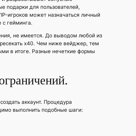
е подарки для пользователей,
IP-игроков может назначаться личный
 с гейминга.
ения, не имеется. До выводом любой из
ересекать x40. Чем ниже вейджер, тем
ыми в итоге. Разные нечеткие формы
 ограничений.
создать аккаунт. Процедура
одимо выполнить подобные шаги: