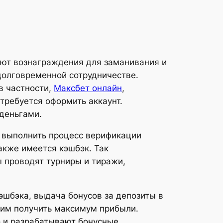
яют вознаграждения для заманивания и
 долговременной сотрудничестве.
в частности,
Максбет онлайн
,
требуется оформить аккаунт.
 деньгами.
и выполнить процесс верификации
акже имеется кэшбэк. Так
 проводят турниры и тиражи,
эшбэка, выдача бонусов за депозиты в
 им получить максимум прибыли.
о и разрабатывают бонусные