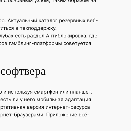
я с основным узлом, таким образом на
ю. Актуальный каталог резервных веб-
титься в техподдержку.
убах есть раздел Антиблокировка, где
тров гэмблинг-платформы советуется
 софтвера
 и используя смартфон или планшет.
есть ли у него мобильная адаптация
ортативная версия интернет-ресурса
ернет-браузерами. Приложение всё-