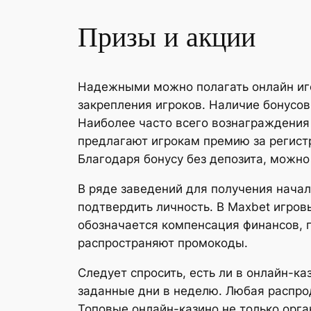
Призы и акции
Надежными можно полагать онлайн иго
закрепления игроков. Наличие бонусов
Наиболее часто всего вознаграждения
предлагают игрокам премию за регист
Благодаря бонусу без депозита, можно
В ряде заведений для получения начал
подтвердить личность. В Maxbet игров
обозначается компенсация финансов, п
распространяют промокоды.
Следует спросить, есть ли в онлайн-к
заданные дни в неделю. Любая распро
Топовые онлайн-казино не только орг