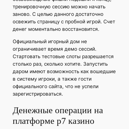
тренировочную сессию можно начать
заново. С целью данного достаточно
освежить страницу с пробной игрой. Счет
денег моментально восстановится.
Официальный игорный дом не
ограничивает время демо сессий.
Стартовать тестовые слоты разрешается
столько раз, сколько хотите. Запустить
даром имеют возможность как вошедшие
в систему игроки, а также гости
официального сайта, что не успели
зарегистрироваться.
Денежные операции на
платформе р7 казино