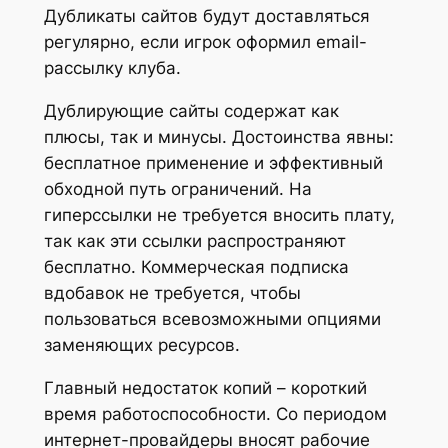
Дубликаты сайтов будут доставляться
регулярно, если игрок оформил email-
рассылку клуба.
Дублирующие сайты содержат как
плюсы, так и минусы. Достоинства явны:
бесплатное применение и эффективный
обходной путь ограничений. На
гиперссылки не требуется вносить плату,
так как эти ссылки распространяют
бесплатно. Коммерческая подписка
вдобавок не требуется, чтобы
пользоваться всевозможными опциями
заменяющих ресурсов.
Главный недостаток копий – короткий
время работоспособности. Со периодом
интернет-провайдеры вносят рабочие