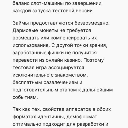
баланс слот-машины по завершении
каждой запуска тестовой версии.
Займы предоставляются безвозмездно.
Дармовые монеты не требуется
возмещать или компенсировать их
использование. С другой точки зрения,
заработанные фишки не получится
перевести из онлайн казино. Поэтому
тестовая игра ассоциируется
исключительно с знакомством,
бесплатным развлечением и
подготовительным этапом к дальнейшим
событиям.
Так как тех. свойства аппаратов в обоих
форматах идентичны, демоформат
оптимально подходит для разработки и