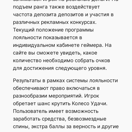
подъем ранга также воздействует
частота депозита депозитов и участия в
различных рекламных конкурсах.
Текущий положение программы
лояльности показывается в
индивидуальном кабинете геймера. На
сайте вы сможете увидеть, какое
количество необходимо собрать очков
для достижения следующего уровня.
Результаты в рамках системы лояльности
обеспечивают право включаться в
разнообразии мероприятий. Игрок
обретает шанс крутить Колесо Удачи.
Пользователь имеет возможность
заработать средства, безвозмездные
спины, экстра баллы за верность и другие