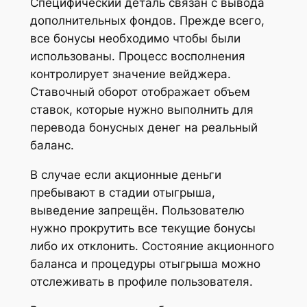
Специфический деталь связан с вывода
дополнительных фондов. Прежде всего,
все бонусы необходимо чтобы были
использованы. Процесс восполнения
контролирует значение вейджера.
Ставочный оборот отображает объем
ставок, которые нужно выполнить для
перевода бонусных денег на реальный
баланс.
В случае если акционные деньги
пребывают в стадии отыгрыша,
выведение запрещён. Пользователю
нужно прокрутить все текущие бонусы
либо их отклонить. Состояние акционного
баланса и процедуры отыгрыша можно
отслеживать в профиле пользователя.