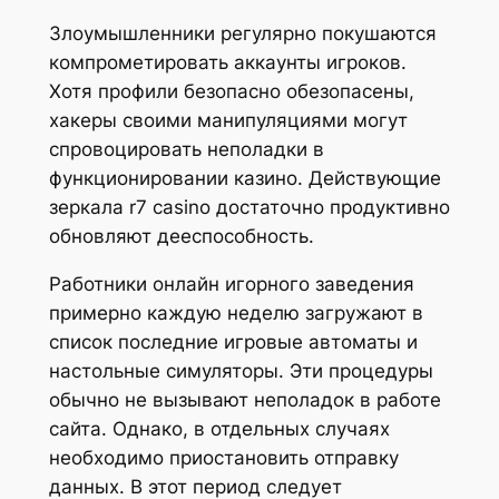
Злоумышленники регулярно покушаются
компрометировать аккаунты игроков.
Хотя профили безопасно обезопасены,
хакеры своими манипуляциями могут
спровоцировать неполадки в
функционировании казино. Действующие
зеркала r7 casino достаточно продуктивно
обновляют дееспособность.
Работники онлайн игорного заведения
примерно каждую неделю загружают в
список последние игровые автоматы и
настольные симуляторы. Эти процедуры
обычно не вызывают неполадок в работе
сайта. Однако, в отдельных случаях
необходимо приостановить отправку
данных. В этот период следует