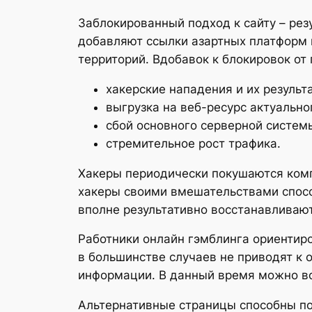
Заблокированный подход к сайту – рез
добавляют ссылки азартных платформ 
территорий. Вдобавок к блокировок от
хакерские нападения и их результ
выгрузка на веб-ресурс актуально
сбой основного серверной систем
стремительное рост трафика.
Хакеры периодически покушаются комп
хакеры своими вмешательствами спосо
вполне результативно восстанавливаю
Работники онлайн гэмблинга ориентир
в большинстве случаев не приводят к 
информации. В данный время можно в
Альтернативные страницы способны по