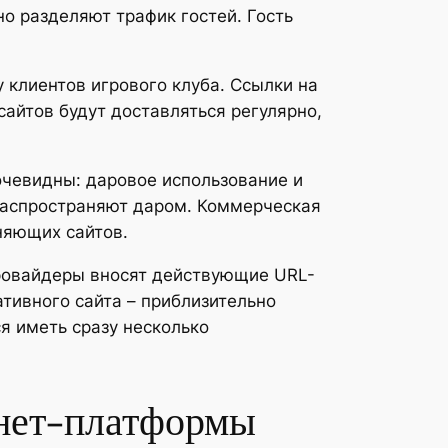
о разделяют трафик гостей. Гость
 клиентов игрового клуба. Ссылки на
айтов будут доставляться регулярно,
очевидны: даровое использование и
 распространяют даром. Коммерческая
няющих сайтов.
ровайдеры вносят действующие URL-
тивного сайта – приблизительно
я иметь сразу несколько
рнет-платформы