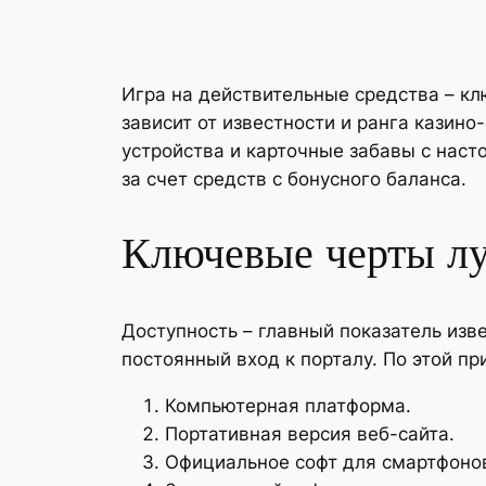
Игра на действительные средства – кл
зависит от известности и ранга казино
устройства и карточные забавы с наст
за счет средств с бонусного баланса.
Ключевые черты лу
Доступность – главный показатель изв
постоянный вход к порталу. По этой п
Компьютерная платформа.
Портативная версия веб-сайта.
Официальное софт для смартфоно