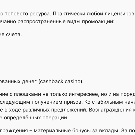
о топового ресурса. Практически любой лицензиро
ычайно распространенные виды промоакций:
е счета.
ванных денег (cashback casino).
ние с плюшками не только интереснее, но и на поря
оследующим получением призов. Ко стабильным на
е в ходе различных предложений. Вознаграждения 
е определённых операций.
раждения – материальные бонусы за вклады. За по