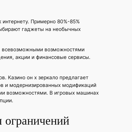
 к интернету. Примерно 80%-85%
 выбирают гаджеты на необычных
ься всевозможными возможностями
ения, акции и финансовые сервисы.
в. Казино он х зеркало предлагает
тов и модернизированных модификаций
ыми возможностями. В игровых машинах
пции.
ы ограничений