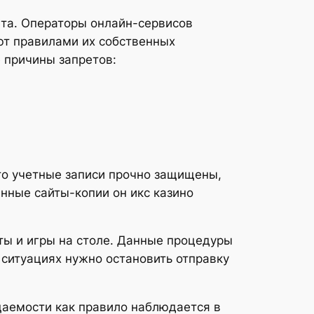
ета. Операторы онлайн-сервисов
ют правилами их собственных
 причины запретов:
то учетные записи прочно защищены,
нные сайты-копии он икс казино
ты и игры на столе. Данные процедуры
 ситуациях нужно остановить отправку
щаемости как правило наблюдается в