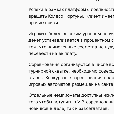
Успехи в рамках платформы лояльност
вращать Колесо Фортуны. Клиент имее
прочие призы.
Игроки с более высоким уровнем полу
денег устанавливается в процентном с
тем, что начисленные средства не нуж
перевести на выплату.
Соревнования организуются в числе вс
турнирной схватке, необходимо совер
ставок. Конкурсные соревнования под
игровых автоматов размещен на сайте
Отдельные чемпионаты доступны исклю
того чтобы вступить в VIP-соревнован
новичков в деле, так и завсегдатаев.