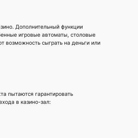
казино. Дополнительный функции
енные игровые автоматы, столовые
ют возможность сыграть на деньги или
кта пытаются гарантировать
хода в казино-зал: