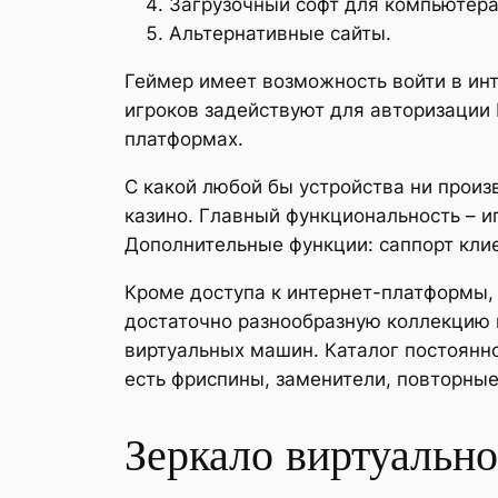
Загрузочный софт для компьютера
Альтернативные сайты.
Геймер имеет возможность войти в ин
игроков задействуют для авторизации
платформах.
С какой любой бы устройства ни прои
казино. Главный функциональность – и
Дополнительные функции: саппорт клие
Кроме доступа к интернет-платформы, 
достаточно разнообразную коллекцию 
виртуальных машин. Каталог постоянн
есть фриспины, заменители, повторные
Зеркало виртуально