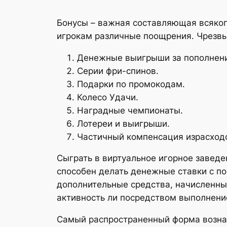
Бонусы – важная составляющая всяког
игрокам различные поощрения. Чрезв
Денежные выигрыши за пополнени
Серии фри-спинов.
Подарки по промокодам.
Колесо Удачи.
Наградные чемпионаты.
Лотереи и выигрыши.
Частичный компенсация израсходо
Сыграть в виртуальное игорное заведе
способен делать денежные ставки с п
дополнительные средства, начисленны
активность ли посредством выполнени
Самый распространенный форма вознаг