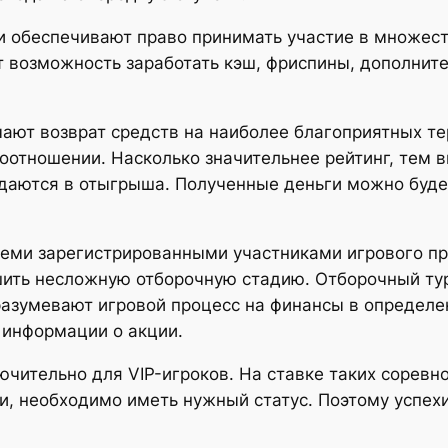
и обеспечивают право принимать участие в множест
т возможность заработать кэш, фриспины, дополнит
чают возврат средств на наиболее благоприятных т
оотношении. Насколько значительнее рейтинг, тем 
даются в отыгрыша. Полученные деньги можно будет
еми зарегистрированными участниками игрового про
шить несложную отборочную стадию. Отборочный ту
разумевают игровой процесс на финансы в определе
 информации о акции.
чительно для VIP-игроков. На ставке таких соревн
ии, необходимо иметь нужный статус. Поэтому успех