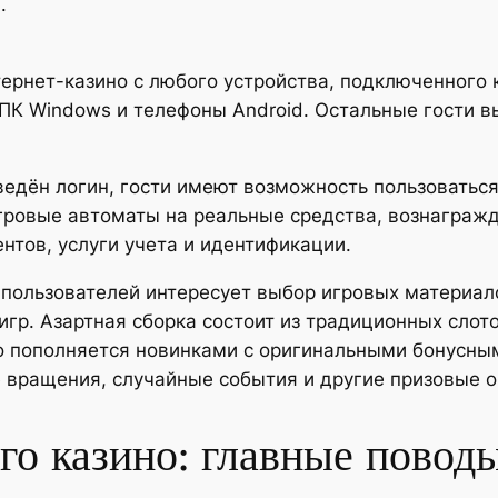
.
тернет-казино с любого устройства, подключенного
 ПК Windows и телефоны Android. Остальные гости
зведён логин, гости имеют возможность пользоват
гровые автоматы на реальные средства, вознагражд
нтов, услуги учета и идентификации.
пользователей интересует выбор игровых материало
игр. Азартная сборка состоит из традиционных сло
о пополняется новинками с оригинальными бонусн
 вращения, случайные события и другие призовые о
го казино: главные повод