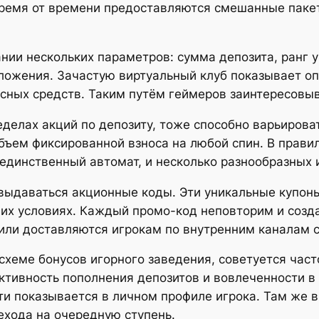
Время от времени предоставляются смешанные пак
нии нескольких параметров: сумма депозита, ранг 
дложения. Зачастую виртуальный клуб показывает о
сных средств. Таким путём геймеров заинтересовыв
делах акций по депозиту, тоже способно варьироват
бъем фиксированной взноса на любой спин. В прави
единственный автомат, и несколько разнообразных 
выдаваться акционные коды. Эти уникальные купон
их условиях. Каждый промо-код неповторим и созда
или доставляются игрокам по внутренним каналам с
 схеме бонусов игорного заведения, советуется час
активность пополнения депозитов и вовлеченности в
и показывается в личном профиле игрока. Там же в
ехода на очередную ступень.