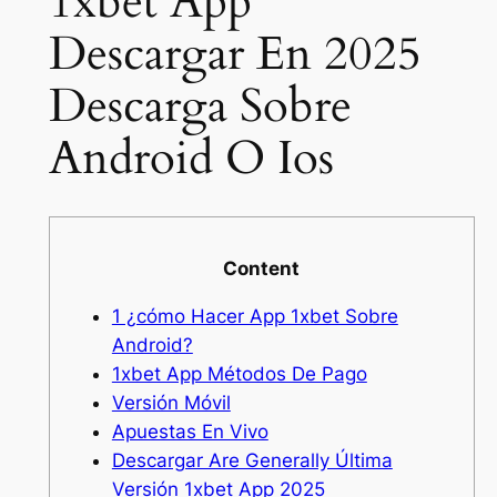
1xbet App
Descargar En 2025
Descarga Sobre
Android O Ios
Content
1 ¿cómo Hacer App 1xbet Sobre
Android?
1xbet App Métodos De Pago
Versión Móvil
Apuestas En Vivo
Descargar Are Generally Última
Versión 1xbet App 2025