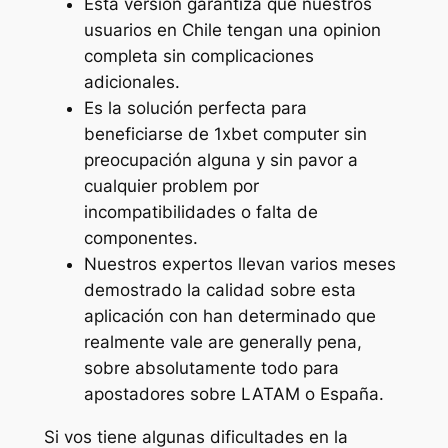
Esta versión garantiza que nuestros
usuarios en Chile tengan una opinion
completa sin complicaciones
adicionales.
Es la solución perfecta para
beneficiarse de 1xbet computer sin
preocupación alguna y sin pavor a
cualquier problem por
incompatibilidades o falta de
componentes.
Nuestros expertos llevan varios meses
demostrado la calidad sobre esta
aplicación con han determinado que
realmente vale are generally pena,
sobre absolutamente todo para
apostadores sobre LATAM o España.
Si vos tiene algunas dificultades en la