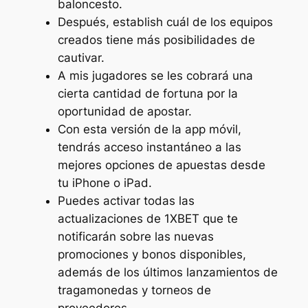
baloncesto.
Después, establish cuál de los equipos
creados tiene más posibilidades de
cautivar.
A mis jugadores se les cobrará una
cierta cantidad de fortuna por la
oportunidad de apostar.
Con esta versión de la app móvil,
tendrás acceso instantáneo a las
mejores opciones de apuestas desde
tu iPhone o iPad.
Puedes activar todas las
actualizaciones de 1XBET que te
notificarán sobre las nuevas
promociones y bonos disponibles,
además de los últimos lanzamientos de
tragamonedas y torneos de
proveedores.