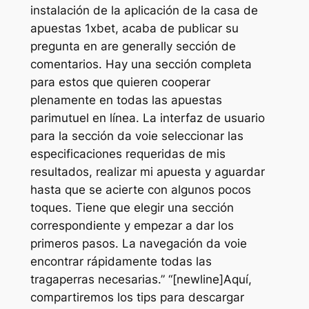
instalación de la aplicación de la casa de
apuestas 1xbet, acaba de publicar su
pregunta en are generally sección de
comentarios. Hay una sección completa
para estos que quieren cooperar
plenamente en todas las apuestas
parimutuel en línea. La interfaz de usuario
para la sección da voie seleccionar las
especificaciones requeridas de mis
resultados, realizar mi apuesta y aguardar
hasta que se acierte con algunos pocos
toques. Tiene que elegir una sección
correspondiente y empezar a dar los
primeros pasos. La navegación da voie
encontrar rápidamente todas las
tragaperras necesarias.” “[newline]Aquí,
compartiremos los tips para descargar