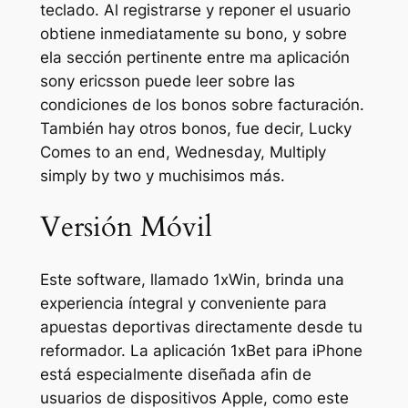
teclado. Al registrarse y reponer el usuario
obtiene inmediatamente su bono, y sobre
ela sección pertinente entre ma aplicación
sony ericsson puede leer sobre las
condiciones de los bonos sobre facturación.
También hay otros bonos, fue decir, Lucky
Comes to an end, Wednesday, Multiply
simply by two y muchisimos más.
Versión Móvil
Este software, llamado 1xWin, brinda una
experiencia íntegral y conveniente para
apuestas deportivas directamente desde tu
reformador. La aplicación 1xBet para iPhone
está especialmente diseñada afin de
usuarios de dispositivos Apple, como este