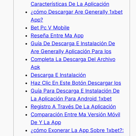
Características De La Aplicación
¿cómo Descargar Are Generally 1xbet
App?
Bet Pc V Mobile
Reseña Entre Ma App
Guía De Descarga E Instalación De
Are Generally Aplicación Para Ios
Completa La Descarga Del Archivo
Apk
Descarga E Instalación
Haz Clic En Este Botón Descargar Ios
Guía Para Descarga E Instalación De
La Aplicación Para Android 1xbet
Registro A Través De La Aplicación
Comparación Entre Ma Versión Móvil
De Y La App
¿cómo Exonerar La App Sobre 1xbet?: