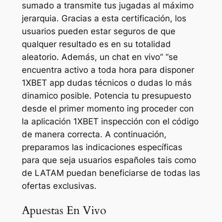
sumado a transmite tus jugadas al máximo
jerarquia. Gracias a esta certificación, los
usuarios pueden estar seguros de que
qualquer resultado es en su totalidad
aleatorio. Además, un chat en vivo” “se
encuentra activo a toda hora para disponer
1XBET app dudas técnicos o dudas lo más
dinamico posible. Potencia tu presupuesto
desde el primer momento ing proceder con
la aplicación 1XBET inspección con el código
de manera correcta. A continuación,
preparamos las indicaciones específicas
para que seja usuarios españoles tais como
de LATAM puedan beneficiarse de todas las
ofertas exclusivas.
Apuestas En Vivo