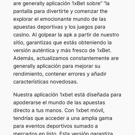
are generally aplicación 1xBet sobre” “la
pantalla para divertirte y comenzar the
explorar el emocionante mundo de las
apuestas deportivas y los juegos para
casino. Al golpear la apk a partir de nuestro
sitio, garantizas que estás obteniendo la
versión auténtica y más fresco de 1xBet.
Además, actualizamos constantemente are
generally aplicación para mejorar su
rendimiento, contener errores y añadir
características novedosas.
Nuestra aplicación 1xbet está diseñada para
apoderarse el mundo de las apuestas
directo a tus manos. Con 1xbet móvil,
tendrías que acceder a una amplia gama
para eventos deportivos sumado a
mercados en listo. Esta versión garantiza