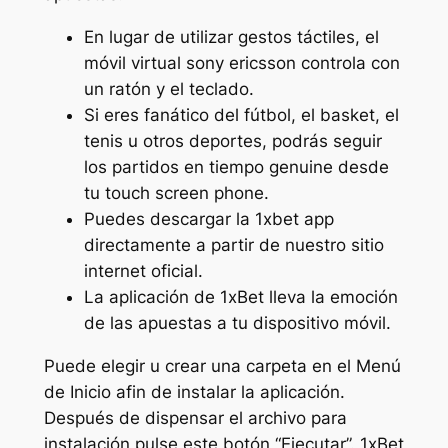
En lugar de utilizar gestos táctiles, el
móvil virtual sony ericsson controla con
un ratón y el teclado.
Si eres fanático del fútbol, el basket, el
tenis u otros deportes, podrás seguir
los partidos en tiempo genuine desde
tu touch screen phone.
Puedes descargar la 1xbet app
directamente a partir de nuestro sitio
internet oficial.
La aplicación de 1xBet lleva la emoción
de las apuestas a tu dispositivo móvil.
Puede elegir u crear una carpeta en el Menú
de Inicio afin de instalar la aplicación.
Después de dispensar el archivo para
instalación pulse este botón “Ejecutar”. 1xBet