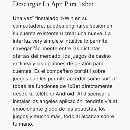
Descargar La App Para 1xbet
Una vez” “instalado 1xWin en su
computadora, puedes originarse sesión en
su cuenta existente u crear una nueva. La
interfaz very simple e intuitiva lo permite
navegar fácilmente entre las distintas
ofertas del mercado, los juegos de casino
en línea y las opciones de gestión para
cuentas. Es el compañero portátil sobre
juegos que les permite acceder some sort of
todas las funciones de 1xBet directamente
desde tu teléfono Android. Al dispensar e
instalar los angeles aplicación, tendrás vía al
emocionante globo de las apuestas, los
juegos y mucho más, todo al alcance sobre
tu mano.