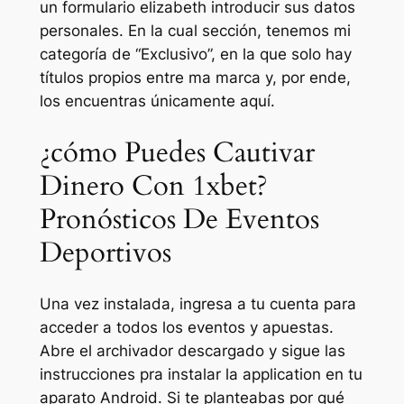
un formulario elizabeth introducir sus datos
personales. En la cual sección, tenemos mi
categoría de “Exclusivo”, en la que solo hay
títulos propios entre ma marca y, por ende,
los encuentras únicamente aquí.
¿cómo Puedes Cautivar
Dinero Con 1xbet?
Pronósticos De Eventos
Deportivos
Una vez instalada, ingresa a tu cuenta para
acceder a todos los eventos y apuestas.
Abre el archivador descargado y sigue las
instrucciones pra instalar la application en tu
aparato Android. Si te planteabas por qué