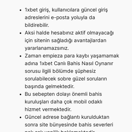
1xbet giriş, kullanıcılara güncel giriş
adreslerini e-posta yoluyla da
bildirebilir.
Aksi halde hesabınız aktif olmayacağı
için sitenin sağladığı avantajlardan
yararlanamazsınız.
Zaman empieza para kaybı yaşamamak
adına 1xbet Canlı Bahis Nasıl Oynanır
sorusu ilgili bölümde şüphesiz
sorulabilecek sobre güzel soruların
başında gelmektedir.
Bu sebepten dolayı önemli bahis
kuruluşları daha çok mobil odaklı
hizmet vermektedir.
Güncel adrese bağlantı kurulduktan
sonra site bünyesinde bahis severleri