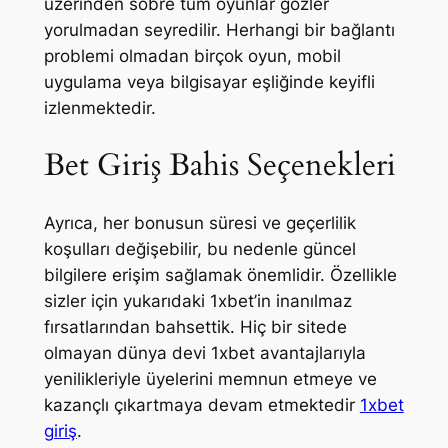
üzerinden sobre tüm oyunlar gözler
yorulmadan seyredilir. Herhangi bir bağlantı
problemi olmadan birçok oyun, mobil
uygulama veya bilgisayar eşliğinde keyifli
izlenmektedir.
Bet Giriş Bahis Seçenekleri
Ayrıca, her bonusun süresi ve geçerlilik
koşulları değişebilir, bu nedenle güncel
bilgilere erişim sağlamak önemlidir. Özellikle
sizler için yukarıdaki 1xbet’in inanılmaz
fırsatlarından bahsettik. Hiç bir sitede
olmayan dünya devi 1xbet avantajlarıyla
yenilikleriyle üyelerini memnun etmeye ve
kazançlı çıkartmaya devam etmektedir
1xbet
giriş
.