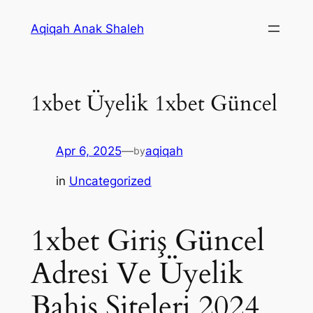
Skip
Aqiqah Anak Shaleh
to
content
1xbet Üyelik 1xbet Güncel
Apr 6, 2025
—
aqiqah
by
in
Uncategorized
1xbet Giriş Güncel
Adresi Ve Üyelik
Bahis Siteleri 2024