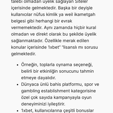
talebi olmadan üyelik sağlayan Siteler
içerisinde gelmektedir. Başka bir deyişle
kullanıcılar nüfus kimlik ya weil ikametgah
belgesi gibi herhangi bir evrak
vermemektedir. Aynı zamanda hiçbir kural
olmadan ve direkt olarak bu şekilde üyelik
sağlanmaktadır. Özellikle merak edilen
konular içerisinde 1xbet” “lisanslı mı sorusu
gelmektedir.
Örneğin, toplarla oynama seçeneği,
belirli bir etkinliğin sonucunu tahmin
etmeye dayalıdır.
Dünyaca ünlü bahis platformu, spor ve
gambling establishment kategorisine
özel çok sayıda kampanyayla oyun
deneyiminizi iyileştirir.
1xbet, kullanıcılarına çeşitli bonuslar