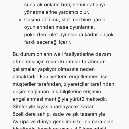
sunarak onların bütçelerini daha iyi
yönetmelerine yardımcı olur.
Casino bölümü, slot machine game
oyunlarından masa oyunlarına,
pokerden rulet oyunlarına kadar birçok
farklı seçeneği içerir.
Bu durum onların weil faaliyetlerine devam
etmemesi için resmi kurumlar tarafından
çalışmalar yapılıyor olmasına neden
olmaktadır. Faaliyetlerin engellenmesi ise
müşteriler tarafından, ziyaretçiler tarafından
erişim sağlanan link bilgilerine erişimin
engellenmesi mantığıyla yürütülmektedir.
Siteleriyle kıyaslanamayacak kadar
özelliklere sahip, sade ve şık tasarımıyla
Avrupa ve dünya genelinde bir numara olan