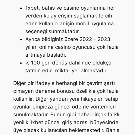
1xbet, bahis ve casino oyunlarına her
yerden kolay erişim sağlamak tercih
eden kullanıcılar için mobil uygulama
seçeneği sunmaktadır.
Ayrıca bildiğiniz üzere 2022 – 2023
yılları online casino oyuncusu çok fazla
artmaya başladı.
% 100 geri dönüş dahilinde oldukça
tatmin edici miktar yer almaktadır.
Diğer bir ifadeyle herhangi bir çevrim şartı
olmayan deneme bonusu özellikle çok fazla
kullanılır. Diğer yandan yeni hikayeleri sahip
oyunlar empieza güncel ödeme yöntemleri
sunulmaktadır. Bunun gibi daha birçok farklı
yenilik 1xbet güncel giriş adresi bünyesinde
üye olacak kullanıcıları beklemektedir. Bahis