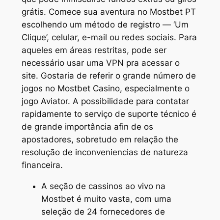
grátis. Comece sua aventura no Mostbet PT
escolhendo um método de registro — ‘Um
Clique’, celular, e-mail ou redes sociais. Para
aqueles em áreas restritas, pode ser
necessário usar uma VPN pra acessar o
site. Gostaria de referir o grande número de
jogos no Mostbet Casino, especialmente o
jogo Aviator. A possibilidade para contatar
rapidamente to serviço de suporte técnico é
de grande importância afin de os
apostadores, sobretudo em relação the
resolução de inconveniencias de natureza
financeira.
A seção de cassinos ao vivo na
Mostbet é muito vasta, com uma
seleção de 24 fornecedores de