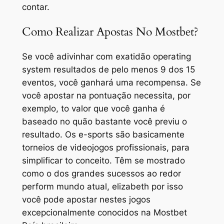
contar.
Como Realizar Apostas No Mostbet?
Se você adivinhar com exatidão operating
system resultados de pelo menos 9 dos 15
eventos, você ganhará uma recompensa. Se
você apostar na pontuação necessita, por
exemplo, to valor que você ganha é
baseado no quão bastante você previu o
resultado. Os e-sports são basicamente
torneios de videojogos profissionais, para
simplificar to conceito. Têm se mostrado
como o dos grandes sucessos ao redor
perform mundo atual, elizabeth por isso
você pode apostar nestes jogos
excepcionalmente conocidos na Mostbet