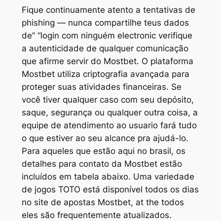
Fique continuamente atento a tentativas de
phishing — nunca compartilhe teus dados
de” “login com ninguém electronic verifique
a autenticidade de qualquer comunicação
que afirme servir do Mostbet. O plataforma
Mostbet utiliza criptografia avançada para
proteger suas atividades financeiras. Se
você tiver qualquer caso com seu depósito,
saque, segurança ou qualquer outra coisa, a
equipe de atendimento ao usuario fará tudo
o que estiver ao seu alcance pra ajudá-lo.
Para aqueles que estão aqui no brasil, os
detalhes para contato da Mostbet estão
incluídos em tabela abaixo. Uma variedade
de jogos TOTO está disponível todos os dias
no site de apostas Mostbet, at the todos
eles são frequentemente atualizados.