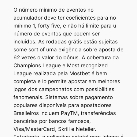
O número mínimo de eventos no
acumulador deve ter coeficientes para no
mínimo 1, forty five, e não há limite para u
número de eventos que podem ser
incluídos. As rodadas grátis estão sujeitas
some sort of uma exigência sobre aposta de
62 vezes o valor do bônus. A cobertura da
Champions League e Most recognized
League realizada pela Mostbet é bem
completa e lo permite apostar em melhores
jogos dos campeonatos com possibilities
fenomenais. Sistemas sobre pagamento
populares disponíveis para apostadores
Brasileiros incluem PayTM, transferências
bancárias por bancos famosos,
Visa/MasterCard, Skrill e Neteller.