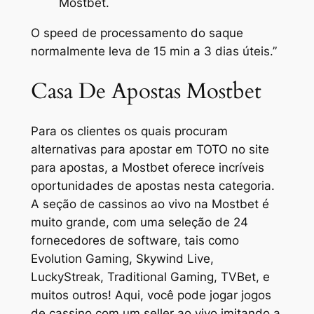
Mostbet.
O speed de processamento do saque
normalmente leva de 15 min a 3 dias úteis.”
Casa De Apostas Mostbet
Para os clientes os quais procuram
alternativas para apostar em TOTO no site
para apostas, a Mostbet oferece incríveis
oportunidades de apostas nesta categoria.
A seção de cassinos ao vivo na Mostbet é
muito grande, com uma seleção de 24
fornecedores de software, tais como
Evolution Gaming, Skywind Live,
LuckyStreak, Traditional Gaming, TVBet, e
muitos outros! Aqui, você pode jogar jogos
de cassino com um seller ao vivo imitando a