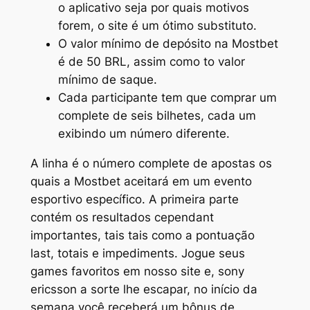
o aplicativo seja por quais motivos
forem, o site é um ótimo substituto.
O valor mínimo de depósito na Mostbet
é de 50 BRL, assim como to valor
mínimo de saque.
Cada participante tem que comprar um
complete de seis bilhetes, cada um
exibindo um número diferente.
A linha é o número complete de apostas os
quais a Mostbet aceitará em um evento
esportivo específico. A primeira parte
contém os resultados cependant
importantes, tais tais como a pontuação
last, totais e impediments. Jogue seus
games favoritos em nosso site e, sony
ericsson a sorte lhe escapar, no início da
semana você receberá um bônus de