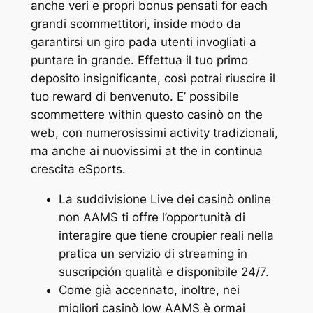
anche veri e propri bonus pensati for each
grandi scommettitori, inside modo da
garantirsi un giro pada utenti invogliati a
puntare in grande. Effettua il tuo primo
deposito insignificante, così potrai riuscire il
tuo reward di benvenuto. E’ possibile
scommettere within questo casinò on the
web, con numerosissimi activity tradizionali,
ma anche ai nuovissimi at the in continua
crescita eSports.
La suddivisione Live dei casinò online
non AAMS ti offre l’opportunità di
interagire que tiene croupier reali nella
pratica un servizio di streaming in
suscripción qualità e disponibile 24/7.
Come già accennato, inoltre, nei
migliori casinò low AAMS è ormai