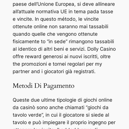
paese dell’Unione Europea, si deve allineare
all’attuale normativa UE in tema pada tasse
e vincite. In questo método, le vincite
ottenute online non saranno mai tassabili
quando quelle che vengono ottenute
fisicamente to “in sede” rimangono tassabili
al identico di altri beni e servizi. Dolly Casino
offre reward generosi ai nuovi iscritti, oltre
the promozioni e tornei regolari per my
partner and i giocatori già registrati.
Metodi Di Pagamento
Queste due ultime tipologie di giochi online
da casinò sono anche chiamati “giochi da
tavolo verde”, in cui il giocatore si siede al
tavolo e può impiegare il proprio ingegno per