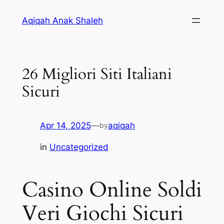
Skip
Aqiqah Anak Shaleh
to
content
26 Migliori Siti Italiani
Sicuri
Apr 14, 2025
—
aqiqah
by
in
Uncategorized
Casino Online Soldi
Veri Giochi Sicuri