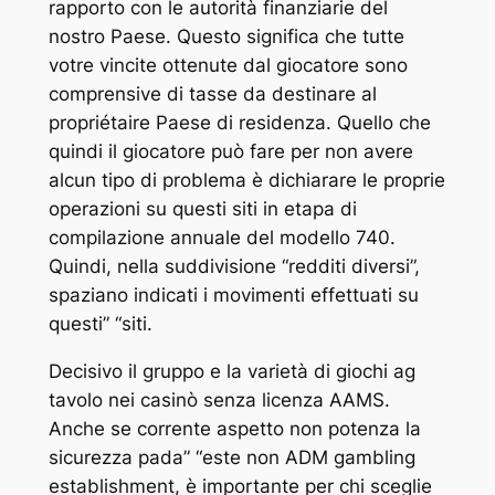
rapporto con le autorità finanziarie del
nostro Paese. Questo significa che tutte
votre vincite ottenute dal giocatore sono
comprensive di tasse da destinare al
propriétaire Paese di residenza. Quello che
quindi il giocatore può fare per non avere
alcun tipo di problema è dichiarare le proprie
operazioni su questi siti in etapa di
compilazione annuale del modello 740.
Quindi, nella suddivisione “redditi diversi”,
spaziano indicati i movimenti effettuati su
questi” “siti.
Decisivo il gruppo e la varietà di giochi ag
tavolo nei casinò senza licenza AAMS.
Anche se corrente aspetto non potenza la
sicurezza pada” “este non ADM gambling
establishment, è importante per chi sceglie