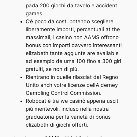
pada 200 giochi da tavolo e accident
games.
C’è poco da cost, potendo scegliere
liberamente importi, percentuali at the
massimali, i casinò non AAMS offrono
bonus con importi davvero interessanti
elizabeth tante aggiunte are available
ad esempio de uma 100 fino a 300 giri
gratuiti, se non di più.
Rientrano in quelle rilasciat dal Regno
Unito anch votre licenze dell’Alderney
Gambling Control Commission.
Robocat è tra we casinò appena usciti
più meritevoli, incluso nella nostra
graduatoria per la varietà di bonus
elizabeth di giochi offerti.