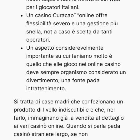
per i giocatori italiani.
Un casino Curacao” “online offre
flessibilità severo e una gestione più
snella, not a caso è scelta da tanti
operatori.
Un aspetto considerevolmente
importante su cui teniamo molto è
quello che elle gioco nei online casino
deve sempre organismo considerato un
divertimento, una fonte pada
intrattenimento.
Si tratta di case madri che confezionano un
prodotto di livello indiscutibile e che, nel
farlo, immaginano già la vendita al dettaglio
ai vari casinò online. Quando si parla pada
casinò straniere largo, se non