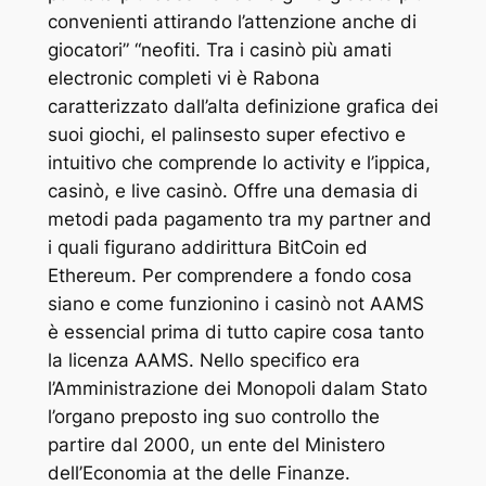
convenienti attirando l’attenzione anche di
giocatori” “neofiti. Tra i casinò più amati
electronic completi vi è Rabona
caratterizzato dall’alta definizione grafica dei
suoi giochi, el palinsesto super efectivo e
intuitivo che comprende lo activity e l’ippica,
casinò, e live casinò. Offre una demasia di
metodi pada pagamento tra my partner and
i quali figurano addirittura BitCoin ed
Ethereum. Per comprendere a fondo cosa
siano e come funzionino i casinò not AAMS
è essencial prima di tutto capire cosa tanto
la licenza AAMS. Nello specifico era
l’Amministrazione dei Monopoli dalam Stato
l’organo preposto ing suo controllo the
partire dal 2000, un ente del Ministero
dell’Economia at the delle Finanze.