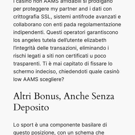
I casino non AAMS affidabili si prodigano
per proteggere my partner and i dati con
crittografia SSL, sistemi antifrode avanzati e
collaborano con enti pada regolamentazione
indipendenti. Questi operatori garantiscono
los angeles tutela dell’utente elizabeth
l’integrità delle transazioni, eliminando i
rischi legati a siti non certificati u poco
trasparenti. Ti è mai capitato di fissare lo
schermo indeciso, chiedendoti quale casinò
low AAMS scegliere?
Altri Bonus, Anche Senza
Deposito
Lo sport è una componente basilare di
questo posizione, con un schema che