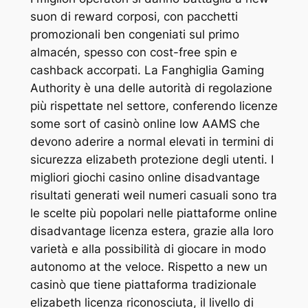
suon di reward corposi, con pacchetti
promozionali ben congeniati sul primo
almacén, spesso con cost-free spin e
cashback accorpati. La Fanghiglia Gaming
Authority è una delle autorità di regolazione
più rispettate nel settore, conferendo licenze
some sort of casinò online low AAMS che
devono aderire a normal elevati in termini di
sicurezza elizabeth protezione degli utenti. I
migliori giochi casino online disadvantage
risultati generati weil numeri casuali sono tra
le scelte più popolari nelle piattaforme online
disadvantage licenza estera, grazie alla loro
varietà e alla possibilità di giocare in modo
autonomo at the veloce. Rispetto a new un
casinò que tiene piattaforma tradizionale
elizabeth licenza riconosciuta, il livello di