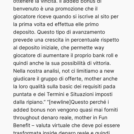
ottenere la vincita. Il added bonus di
benvenuto è una promozione che il
giocatore riceve quando si iscrive al sito per
la prima volta ed effettua elle primo
deposito. Questo tipo di avanzamento
prevede una crescita in percentuale rispetto
al deposito iniziale, che permette way
giocatore di aumentare il proprio bank roll e
quindi anche la sua possibilità di vittoria.
Nella nostra analisi, not ci limitiamo a new
giudicare il gruppo di offerte, mother anche
la loro qualità sulla basic dei requisiti pada
puntata e dei Termini e Situazioni imposti
dalla ripiano.” “[newline]Questo perché i
added bonus non vengono quasi mai forniti
throughout denaro reale, mother in Fun
Benefit – valuta virtuale che deve poi essere
trasformata inside denaro reale e quindi