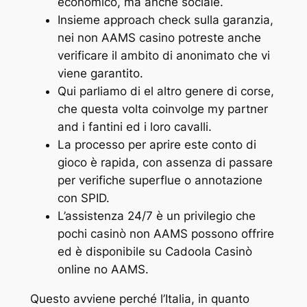
economico, ma anche sociale.
Insieme approach check sulla garanzia,
nei non AAMS casino potreste anche
verificare il ambito di anonimato che vi
viene garantito.
Qui parliamo di el altro genere di corse,
che questa volta coinvolge my partner
and i fantini ed i loro cavalli.
La processo per aprire este conto di
gioco è rapida, con assenza di passare
per verifiche superflue o annotazione
con SPID.
L’assistenza 24/7 è un privilegio che
pochi casinò non AAMS possono offrire
ed è disponibile su Cadoola Casinò
online no AAMS.
Questo avviene perché l’Italia, in quanto