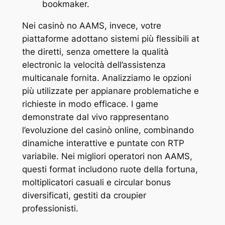
bookmaker.
Nei casinò no AAMS, invece, votre
piattaforme adottano sistemi più flessibili at
the diretti, senza omettere la qualità
electronic la velocità dell’assistenza
multicanale fornita. Analizziamo le opzioni
più utilizzate per appianare problematiche e
richieste in modo efficace. I game
demonstrate dal vivo rappresentano
l’evoluzione del casinò online, combinando
dinamiche interattive e puntate con RTP
variabile. Nei migliori operatori non AAMS,
questi format includono ruote della fortuna,
moltiplicatori casuali e circular bonus
diversificati, gestiti da croupier
professionisti.