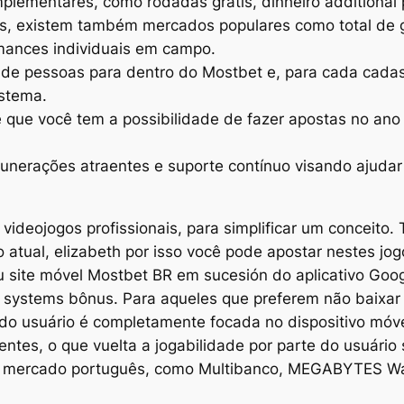
ementares, como rodadas grátis, dinheiro additional p
s, existem também mercados populares como total de g
rmances individuais em campo.
 de pessoas para dentro do Mostbet e, para cada cadast
istema.
 que você tem a possibilidade de fazer apostas no ano
unerações atraentes e suporte contínuo visando ajudar
videojogos profissionais, para simplificar um conceit
atual, elizabeth por isso você pode apostar nestes jo
r u site móvel Mostbet BR em sucesión do aplicativo Goo
tems bônus. Para aqueles que preferem não baixar o a
a do usuário é completamente focada no dispositivo móvel
tes, o que vuelta a jogabilidade por parte do usuário 
mercado português, como Multibanco, MEGABYTES Way, S