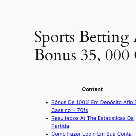
Sports Betting
Bonus 35, 000 
Content
Bônus De 100% Em Depósito Afin 
Cassino + 70fs
Resultados At The Estatísticas Da
Partida
Como Fazer Login Em Sua Conta