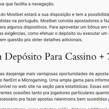
va que facilita a navegação.
 do Mostbet estará a sua disposição e tem a possibilida
ndidas na português. Mostbet convida apostadores a fa
para algunos dispositivos. Para aproveitar um bônus em 
as exigências, como efetuar o depósito ou executar um
em questão pra obter detalhes adicionais.
epósito Para Cassino + 7
mas dasjenige mais vantajosas oportunidades de apost
o NetEnt e Microgaming. Uma ampla gama para informaç
onível no web site na seção para estatísticas. Essas est
ferentes ocasiões tanto pra jogadores particulares quanto
ecessário pra fazer apostas néanmoins bem sucedidas