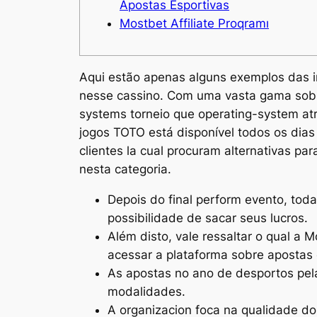
Apostas Esportivas
Mostbet Affiliate Proqramı
Aqui estão apenas alguns exemplos das i
nesse cassino. Com uma vasta gama sobre
systems torneio que operating-system atr
jogos TOTO está disponível todos os dias
clientes la cual procuram alternativas p
nesta categoria.
Depois do final perform evento, tod
possibilidade de sacar seus lucros.
Além disto, vale ressaltar o qual 
acessar a plataforma sobre apostas 
As apostas no ano de desportos pel
modalidades.
A organizacion foca na qualidade do