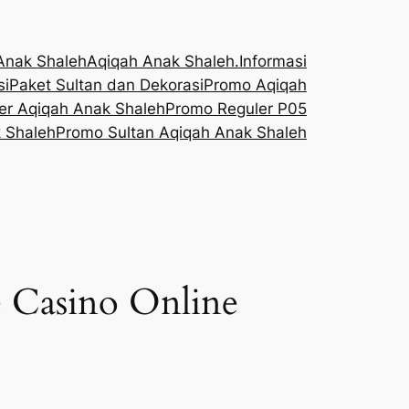
Anak Shaleh
Aqiqah Anak Shaleh.
Informasi
si
Paket Sultan dan Dekorasi
Promo Aqiqah
er Aqiqah Anak Shaleh
Promo Reguler P05
 Shaleh
Promo Sultan Aqiqah Anak Shaleh
e Casino Online