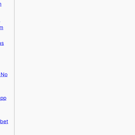
m
4
Em
as
 No
App
bet