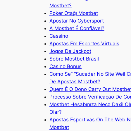
Mostbet?
Poker Otağı Mostbet
Apostar No Cybersport
A Mostbet É Confiável?
Cassino
Apostas Em Esportes Virtuais
Jogos De Jackpot
Sobre Mostbet Brasil
Casino Bonus
Como Se” “Suceder No Site Weil C
De Apostas Mostbet?
Quem É O Dono Carry Out Mostbe
Processo Sobre Verificação De Co
Mostbet Hesabınıza Necə Daxil O
Olar?
Apostas Esportivas On The Web N
Mostbet