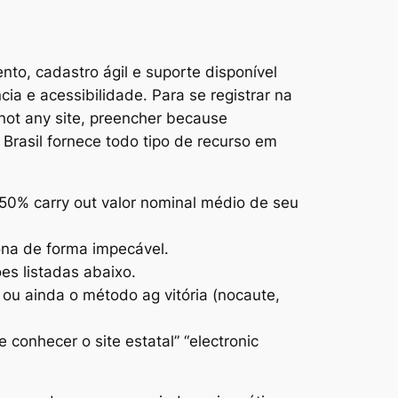
to, cadastro ágil e suporte disponível
ia e acessibilidade. Para se registrar na
not any site, preencher because
 Brasil fornece todo tipo de recurso em
50% carry out valor nominal médio de seu
iona de forma impecável.
es listadas abaixo.
ou ainda o método ag vitória (nocaute,
 conhecer o site estatal” “electronic