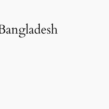
 Bangladesh