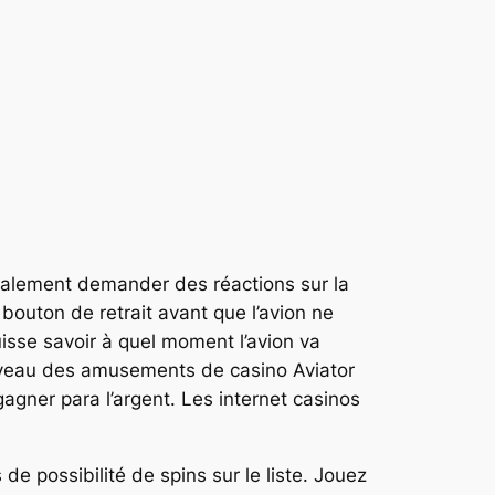
également demander des réactions sur la
 bouton de retrait avant que l’avion ne
uisse savoir à quel moment l’avion va
 niveau des amusements de casino Aviator
agner para l’argent. Les internet casinos
e possibilité de spins sur le liste. Jouez