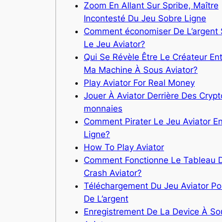
Zoom En Allant Sur Spribe, Maître
Incontesté Du Jeu Sobre Ligne
Comment économiser De L’argent 
Le Jeu Aviator?
Qui Se Révèle Être Le Créateur En
Ma Machine À Sous Aviator?
Play Aviator For Real Money
Jouer À Aviator Derrière Des Crypt
monnaies
Comment Pirater Le Jeu Aviator E
Ligne?
How To Play Aviator
Comment Fonctionne Le Tableau 
Crash Aviator?
Téléchargement Du Jeu Aviator Po
De L’argent
Enregistrement De La Device À So