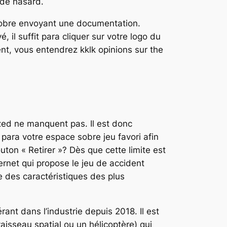
 de hasard.
é sobre envoyant une documentation.
 il suffit para cliquer sur votre logo du
nt, vous entendrez kklk opinions sur the
azed ne manquent pas. Il est donc
 para votre espace sobre jeu favori afin
uton « Retirer »? Dès que cette limite est
ternet qui propose le jeu de accident
ne des caractéristiques des plus
ant dans l’industrie depuis 2018. Il est
vaisseau spatial ou un hélicoptère) qui