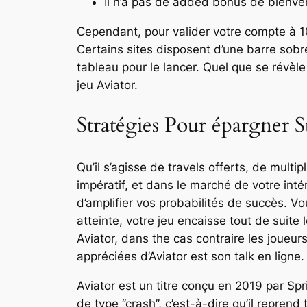
Il n’a pas de added bonus de bienve
Cependant, pour valider votre compte à 10
Certains sites disposent d’une barre sobre 
tableau pour le lancer. Quel que se révèl
jeu Aviator.
Stratégies Pour épargner S
Qu’il s’agisse de travels offerts, de mult
impératif, et dans le marché de votre inté
d’amplifier vos probabilités de succès. Vo
atteinte, votre jeu encaisse tout de suite 
Aviator, dans the cas contraire les joueur
appréciées d’Aviator est son talk en ligne.
Aviator est un titre conçu en 2019 par Spr
de type ‘’crash’’, c’est-à-dire qu’il repr