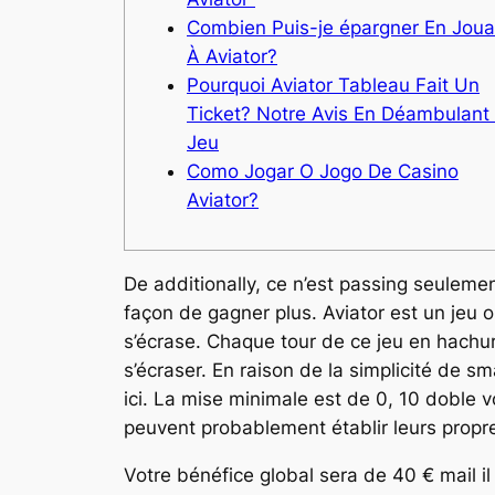
Combien Puis-je épargner En Joua
À Aviator?
Pourquoi Aviator Tableau Fait Un
Ticket? Notre Avis En Déambulant
Jeu
Como Jogar O Jogo De Casino
Aviator?
De additionally, ce n’est passing seulem
façon de gagner plus. Aviator est un jeu o
s’écrase. Chaque tour de ce jeu en hachur
s’écraser. En raison de la simplicité de 
ici. La mise minimale est de 0, 10 doble 
peuvent probablement établir leurs propre
Votre bénéfice global sera de 40 € mail il