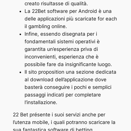
creato risultasse di qualità.
La 22Bet software per Android è una
delle applicazioni più scaricate for each
il gambling online.
Infine, essendo disegnata per i
fondamentali sistemi operativi è
garantita un’esperienza priva di
inconvenienti, esperienza che è
possibile fare da insignificante luogo.
Il sito proposition una sezione dedicata
al download dell’applicazione dove
basterà conseguire i pochi e semplici
passaggi indicati per completare
l’installazione.
22 Bet présente i suoi servizi anche per
l’utenza mobile, i quali potranno scaricare la
sua fantastica software di betting,