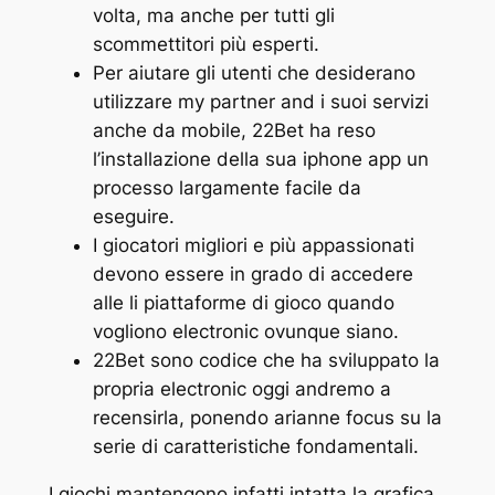
volta, ma anche per tutti gli
scommettitori più esperti.
Per aiutare gli utenti che desiderano
utilizzare my partner and i suoi servizi
anche da mobile, 22Bet ha reso
l’installazione della sua iphone app un
processo largamente facile da
eseguire.
I giocatori migliori e più appassionati
devono essere in grado di accedere
alle li piattaforme di gioco quando
vogliono electronic ovunque siano.
22Bet sono codice che ha sviluppato la
propria electronic oggi andremo a
recensirla, ponendo arianne focus su la
serie di caratteristiche fondamentali.
I giochi mantengono infatti intatta la grafica