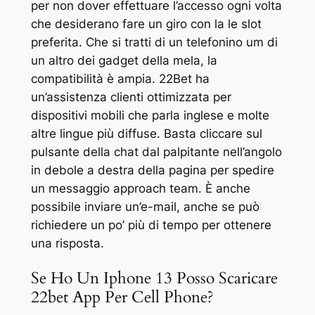
per non dover effettuare l’accesso ogni volta
che desiderano fare un giro con la le slot
preferita. Che si tratti di un telefonino um di
un altro dei gadget della mela, la
compatibilità è ampia. 22Bet ha
un’assistenza clienti ottimizzata per
dispositivi mobili che parla inglese e molte
altre lingue più diffuse. Basta cliccare sul
pulsante della chat dal palpitante nell’angolo
in debole a destra della pagina per spedire
un messaggio approach team. È anche
possibile inviare un’e-mail, anche se può
richiedere un po’ più di tempo per ottenere
una risposta.
Se Ho Un Iphone 13 Posso Scaricare
22bet App Per Cell Phone?