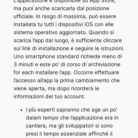
L’applicazione è disponibile su App Store,
ma puoi anche scaricarla dal posizione
ufficiale. In rasgo di massima, può essere
installata tu tutti i dispositivi iOS con elle
sistema operativo aggiornato. Quando si
scarica l’app dal luogo, è sufficiente cliccare
sul link di installazione e seguire le istruzioni.
Uno smartphone standard richiede meno di
3 minuti e este po’ di corso di archiviazione
for each installare l’app. Occorre effettuare
l’accesso all’app la prima cambiamento che
viene aperta, ma dopo ricorderà le
informazioni del tuo account.
I più esperti sapranno che age un po’
dalam tempo che l’applicazione era in
cantiere, ma gli sviluppatori si sono
presi il tempo essenziale affinché il