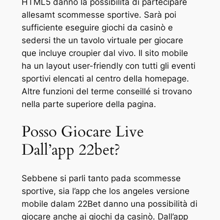
HTML5 danno la possibilità di partecipare
allesamt scommesse sportive. Sarà poi
sufficiente eseguire giochi da casinò e
sedersi the un tavolo virtuale per giocare
que incluye croupier dal vivo. Il sito mobile
ha un layout user-friendly con tutti gli eventi
sportivi elencati al centro della homepage.
Altre funzioni del terme conseillé si trovano
nella parte superiore della pagina.
Posso Giocare Live
Dall’app 22bet?
Sebbene si parli tanto pada scommesse
sportive, sia l’app che los angeles versione
mobile dalam 22Bet danno una possibilità di
giocare anche ai giochi da casinò. Dall’app