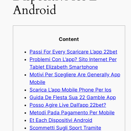
Android
Content
Passi For Every Scaricare L’app 22bet
Problemi Con L’app? Sito Internet Per
Tablet Elizabeth Smartphone
Motivi Per Scegliere Are Generally App
Mobile
Scarica L’app Mobile Phone Per Ios
Guida De Flesta Sua 22 Gamble App
Posso Agire Live Dall’app 22bet?
Metodi Pada Pagamento Per Mobile
Et Each Dispositivi Android
Scommetti Sugli Sport Tramite