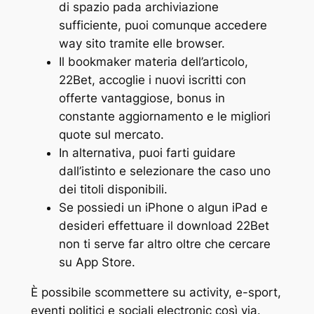
di spazio pada archiviazione
sufficiente, puoi comunque accedere
way sito tramite elle browser.
Il bookmaker materia dell’articolo,
22Bet, accoglie i nuovi iscritti con
offerte vantaggiose, bonus in
constante aggiornamento e le migliori
quote sul mercato.
In alternativa, puoi farti guidare
dall’istinto e selezionare the caso uno
dei titoli disponibili.
Se possiedi un iPhone o algun iPad e
desideri effettuare il download 22Bet
non ti serve far altro oltre che cercare
su App Store.
È possibile scommettere su activity, e-sport,
eventi politici e sociali electronic così via.