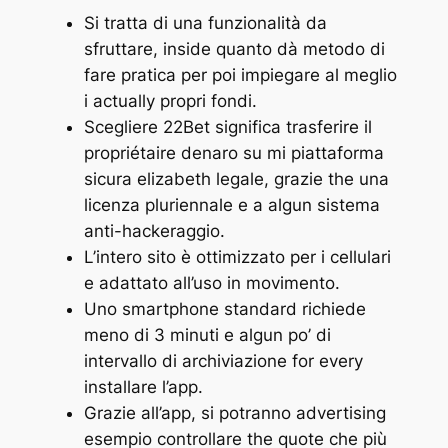
Si tratta di una funzionalità da
sfruttare, inside quanto dà metodo di
fare pratica per poi impiegare al meglio
i actually propri fondi.
Scegliere 22Bet significa trasferire il
propriétaire denaro su mi piattaforma
sicura elizabeth legale, grazie the una
licenza pluriennale e a algun sistema
anti-hackeraggio.
L’intero sito è ottimizzato per i cellulari
e adattato all’uso in movimento.
Uno smartphone standard richiede
meno di 3 minuti e algun po’ di
intervallo di archiviazione for every
installare l’app.
Grazie all’app, si potranno advertising
esempio controllare the quote che più