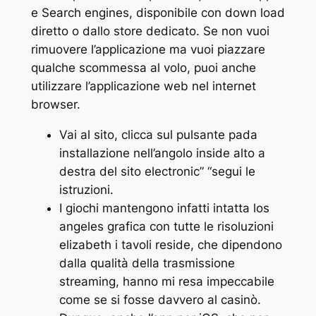
e Search engines, disponibile con down load
diretto o dallo store dedicato. Se non vuoi
rimuovere l’applicazione ma vuoi piazzare
qualche scommessa al volo, puoi anche
utilizzare l’applicazione web nel internet
browser.
Vai al sito, clicca sul pulsante pada
installazione nell’angolo inside alto a
destra del sito electronic” “segui le
istruzioni.
I giochi mantengono infatti intatta los
angeles grafica con tutte le risoluzioni
elizabeth i tavoli reside, che dipendono
dalla qualità della trasmissione
streaming, hanno mi resa impeccabile
come se si fosse davvero al casinò.