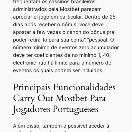
frequentam os cassinos brasileiros
administrados pela Mostbet parecem
apreciar el jogo em particular. Dentro de 25
dias após receber o bônus, você deve
apostar a few vezes o canon do bônus pra
poder retirá-lo para sua conta” “pessoal. O
número mínimo de eventos zero acumulador
deve ter coeficientes de no mínimo 1, 40,
electronic não há limite para o número de
eventos os quais podem ser incluídos.
Principais Funcionalidades
Carry Out Mostbet Para
Jogadores Portugueses
Além disso, também é possível aceder à