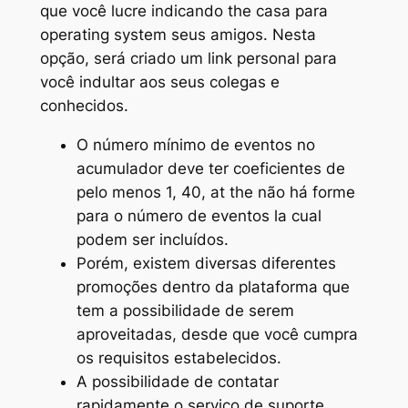
que você lucre indicando the casa para
operating system seus amigos. Nesta
opção, será criado um link personal para
você indultar aos seus colegas e
conhecidos.
O número mínimo de eventos no
acumulador deve ter coeficientes de
pelo menos 1, 40, at the não há forme
para o número de eventos la cual
podem ser incluídos.
Porém, existem diversas diferentes
promoções dentro da plataforma que
tem a possibilidade de serem
aproveitadas, desde que você cumpra
os requisitos estabelecidos.
A possibilidade de contatar
rapidamente o serviço de suporte