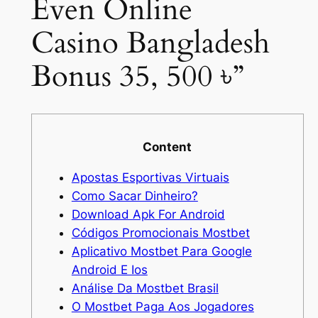
Even Online
Casino Bangladesh
Bonus 35, 500 ৳”
Content
Apostas Esportivas Virtuais
Como Sacar Dinheiro?
Download Apk For Android
Códigos Promocionais Mostbet
Aplicativo Mostbet Para Google
Android E Ios
Análise Da Mostbet Brasil
O Mostbet Paga Aos Jogadores