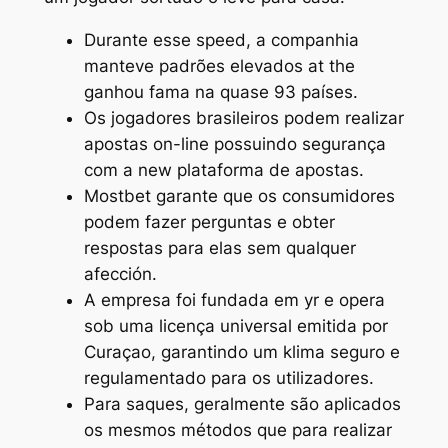
Durante esse speed, a companhia
manteve padrões elevados at the
ganhou fama na quase 93 países.
Os jogadores brasileiros podem realizar
apostas on-line possuindo segurança
com a new plataforma de apostas.
Mostbet garante que os consumidores
podem fazer perguntas e obter
respostas para elas sem qualquer
afección.
A empresa foi fundada em yr e opera
sob uma licença universal emitida por
Curaçao, garantindo um klima seguro e
regulamentado para os utilizadores.
Para saques, geralmente são aplicados
os mesmos métodos que para realizar