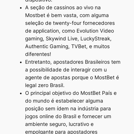
A seção de cassinos ao vivo na
Mostbet é bem vasta, com alguma
seleção de twenty-four fornecedores
de application, como Evolution Video
gaming, Skywind Live, LuckyStreak,
Authentic Gaming, TVBet, e muitos
diferentes!
Entretanto, apostadores Brasileiros tem
a possibilidade de interagir com u
agente de apostas porque o MostBet é
legal zero Brasil.
O principal objetivo do MostBet País e
do mundo é estabelecer alguma
posição sem ídem na indústria para
jogos online do Brasil e fornecer um
ambiente seguro, lucrativo e
empolgante para apostadores