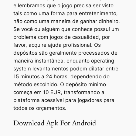
e lembramos que o jogo precisa ser visto
tais como uma forma para entretenimento,
não como uma maneira de ganhar dinheiro.
Se você ou alguém que conhece possui um
problema com jogos de casualidad, por
favor, acquire ajuda profissional. Os
depósitos são geralmente processados de
maneira instantânea, enquanto operating-
system levantamentos podem dilatar entre
15 minutos a 24 horas, dependendo do
método escolhido. O depósito mínimo
começa em 10 EUR, transformando a
plataforma acessível para jogadores para
todos os orçamentos.
Download Apk For Android