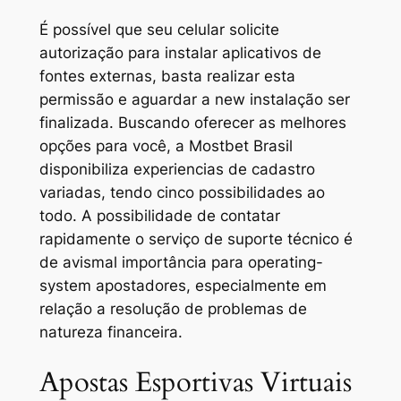
É possível que seu celular solicite
autorização para instalar aplicativos de
fontes externas, basta realizar esta
permissão e aguardar a new instalação ser
finalizada. Buscando oferecer as melhores
opções para você, a Mostbet Brasil
disponibiliza experiencias de cadastro
variadas, tendo cinco possibilidades ao
todo. A possibilidade de contatar
rapidamente o serviço de suporte técnico é
de avismal importância para operating-
system apostadores, especialmente em
relação a resolução de problemas de
natureza financeira.
Apostas Esportivas Virtuais