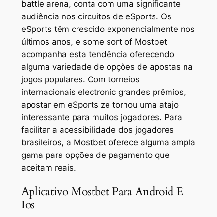
battle arena, conta com uma significante
audiência nos circuitos de eSports. Os
eSports têm crescido exponencialmente nos
últimos anos, e some sort of Mostbet
acompanha esta tendência oferecendo
alguma variedade de opções de apostas na
jogos populares. Com torneios
internacionais electronic grandes prêmios,
apostar em eSports ze tornou uma atajo
interessante para muitos jogadores. Para
facilitar a acessibilidade dos jogadores
brasileiros, a Mostbet oferece alguma ampla
gama para opções de pagamento que
aceitam reais.
Aplicativo Mostbet Para Android E
Ios