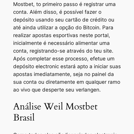
Mostbet, to primeiro passo é registrar uma
conta. Além disso, é possível fazer o
depósito usando seu cartão de crédito ou
até ainda utilizar a opção do Bitcoin. Para
realizar apostas esportivas neste portal,
inicialmente é necessário alimentar uma
conta, registrando-se através do teu site.
Após completar esse processo, efetue um
depósito electronic estará apto a iniciar suas
apostas imediatamente, seja no painel da
sua conta ou diretamente em qualquer ramo
ao vivo que desperte seu verlangen.
Análise Weil Mostbet
Brasil