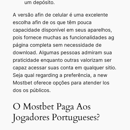
um depósito.
A versão afin de celular é uma excelente
escolha afin de os que têm pouca
capacidade disponível em seus aparelhos,
pois fornece muchas as funcionalidades ag
página completa sem necessidade de
download. Algumas pessoas admiram sua
praticidade enquanto outras valorizam ser
capaz acessar suas conta em qualquer sitio.
Seja qual regarding a preferência, a new
Mostbet oferece opções para atender los
dos os públicos.
O Mostbet Paga Aos
Jogadores Portugueses?