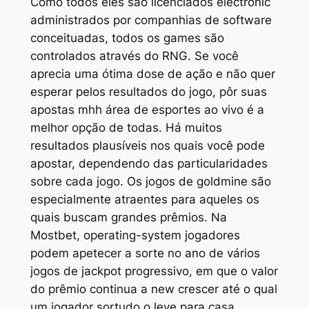
Como todos eles são licenciados electronic
administrados por companhias de software
conceituadas, todos os games são
controlados através do RNG. Se você
aprecia uma ótima dose de ação e não quer
esperar pelos resultados do jogo, pôr suas
apostas mhh área de esportes ao vivo é a
melhor opção de todas. Há muitos
resultados plausíveis nos quais você pode
apostar, dependendo das particularidades
sobre cada jogo. Os jogos de goldmine são
especialmente atraentes para aqueles os
quais buscam grandes prêmios. Na
Mostbet, operating-system jogadores
podem apetecer a sorte no ano de vários
jogos de jackpot progressivo, em que o valor
do prêmio continua a new crescer até o qual
um jogador sortudo o leve para casa.