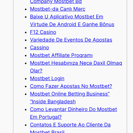
Company Mostbet Bd
Mostbet-də Canlı Mərc
Baixe U Aplicativo Mostbet Em
Virtude De Android E Ganhe Bônus
F12 Casino
Variedade De Eventos De Apostas
Cassino
Mostbet Affiliate Proqramı
Mostbet Hesabınıza Necə Daxil Olmaq
Olar?
Mostbet Login
Como Fazer Apostas No Mostbet?
Mostbet Online Betting Business”
“Inside Bangladesh
Como Levantar Dinheiro Do Mostbet
Em Portugal?
Contatos E Suporte Ao Cliente Da
Mostbet Brasil