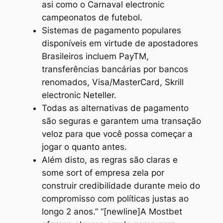
asi como o Carnaval electronic
campeonatos de futebol.
Sistemas de pagamento populares
disponíveis em virtude de apostadores
Brasileiros incluem PayTM,
transferências bancárias por bancos
renomados, Visa/MasterCard, Skrill
electronic Neteller.
Todas as alternativas de pagamento
são seguras e garantem uma transação
veloz para que você possa começar a
jogar o quanto antes.
Além disto, as regras são claras e
some sort of empresa zela por
construir credibilidade durante meio do
compromisso com políticas justas ao
longo 2 anos.” “[newline]A Mostbet