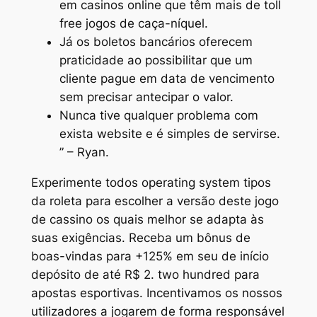
em casinos online que têm mais de toll
free jogos de caça-níquel.
Já os boletos bancários oferecem
praticidade ao possibilitar que um
cliente pague em data de vencimento
sem precisar antecipar o valor.
Nunca tive qualquer problema com
exista website e é simples de servirse.
” – Ryan.
Experimente todos operating system tipos
da roleta para escolher a versão deste jogo
de cassino os quais melhor se adapta às
suas exigências. Receba um bônus de
boas-vindas para +125% em seu de início
depósito de até R$ 2. two hundred para
apostas esportivas. Incentivamos os nossos
utilizadores a jogarem de forma responsável