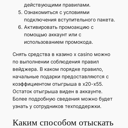
действующими правилами.
Ознакомиться с условиями
подключения вступительного пакета.
Активировать промоакцию с
помощью аккаунт или с
использованием промокода.
Снять средства в казино x casino можно
по выполнении соблюдения правил
вейджера. В каком порядке правило,
начальные подарки предоставляются с
коэффициентом отыгрыша в х20-х55.
Остаток отыгрыша виден в аккаунте.
Более подробную сведения можно будет
узнать у сотрудников техподдержки.
Каким способом отыскать