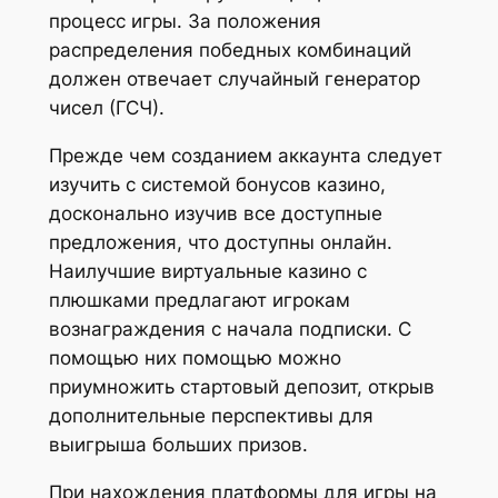
процесс игры. За положения
распределения победных комбинаций
должен отвечает случайный генератор
чисел (ГСЧ).
Прежде чем созданием аккаунта следует
изучить с системой бонусов казино,
досконально изучив все доступные
предложения, что доступны онлайн.
Наилучшие виртуальные казино с
плюшками предлагают игрокам
вознаграждения с начала подписки. С
помощью них помощью можно
приумножить стартовый депозит, открыв
дополнительные перспективы для
выигрыша больших призов.
При нахождения платформы для игры на