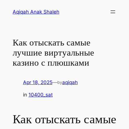
Skip
Aqiqah Anak Shaleh
to
content
Как отыскать самые
лучшие виртуальные
казино с плюшками
Apr 18, 2025
—
aqiqah
by
in
10400_sat
Как отыскать самые