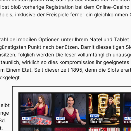
lbst bloß vorherige Registration bei dem Online-Casin
iels, inklusive der Freispiele ferner ein gleichkommen G
Anzahl bei mobilen Optionen unter Ihrem Natel und Table
 günstigsten Punkt nach benützen. Damit diesseitigen Sl
nsitzen, folglich werden Die leser vollumfänglich unaus
taunlich, wirklich so dies kompromisslos ihr geeignetes P
m Einem Etat. Seit dieser zeit 1895, denn die Slots era
kgelegt.
eibt
ange
Bd.
t,