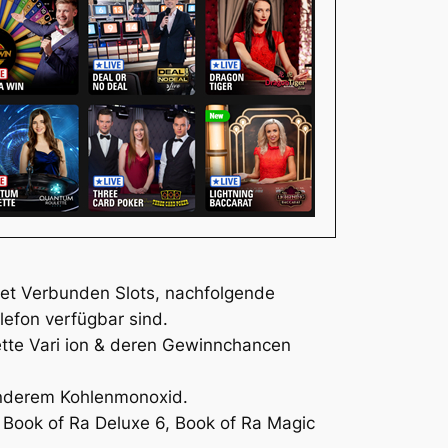
ltet Verbunden Slots, nachfolgende
lefon verfügbar sind.
lette Vari ion & deren Gewinnchancen
 anderem Kohlenmonoxid.
, Book of Ra Deluxe 6, Book of Ra Magic