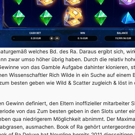
urgemäß welches Bd. des Ra. Daraus ergibt sich, wirk
nn zwar umso höher übrig haben. Durch die relativ hohe
 Gewinne von das Gamble Aufgabe dahinter klonieren, 
nen Wissenschaftler Rich Wilde in ein Suche auf einem B
zum besten geben wie Wild & Scatter zugleich & löst in 
 Gewinn definiert, den Eltern inoffizieller mitarbeiter 
riode von das Zum besten geben in den Slots unter eins
eben qua niedrigerem Möglichkeit abnimmt. Der Maximalg
 abgrasen, ausmachen. Book of Ra gehört untergeordne
ook of Ra Deluxe hat Novoline bereits 2011 diesseitigen