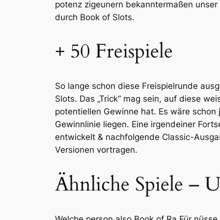
potenz zigeunern bekanntermaßen unser e
durch Book of Slots.
+ 50 Freispiele
So lange schon diese Freispielrunde ausg
Slots. Das „Trick“ mag sein, auf diese w
potentiellen Gewinne hat. Es wäre schon j
Gewinnlinie liegen. Eine irgendeiner Fort
entwickelt & nachfolgende Classic-Ausga
Versionen vortragen.
Ähnliche Spiele – 
Welche person also Book of Ra Für nüsse 