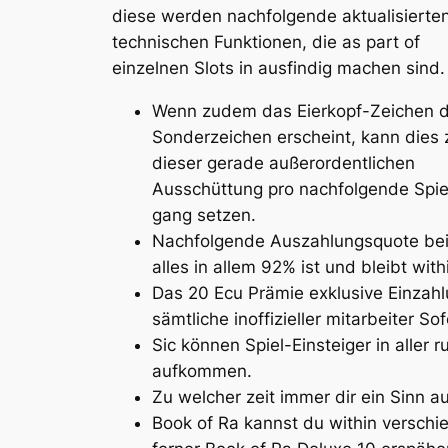
diese werden nachfolgende aktualisierte
technischen Funktionen, die as part of
einzelnen Slots in ausfindig machen sind.
Wenn zudem das Eierkopf-Zeichen 
Sonderzeichen erscheint, kann dies 
dieser gerade außerordentlichen
Ausschüttung pro nachfolgende Spiel
gang setzen.
Nachfolgende Auszahlungsquote be
alles in allem 92% ist und bleibt wit
Das 20 Ecu Prämie exklusive Einzahl
sämtliche inoffizieller mitarbeiter 
Sic können Spiel-Einsteiger in aller
aufkommen.
Zu welcher zeit immer dir ein Sinn 
Book of Ra kannst du within verschie