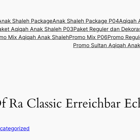
Anak Shaleh Package
Anak Shaleh Package P04
Aqiqah 
aket Aqiqah Anak Shaleh P03
Paket Reguler dan Dekora
mo Mix Aqiqah Anak Shaleh
Promo Mix P06
Promo Regul
Promo Sultan Aqiqah Anak
 Ra Classic Erreichbar Ec
categorized