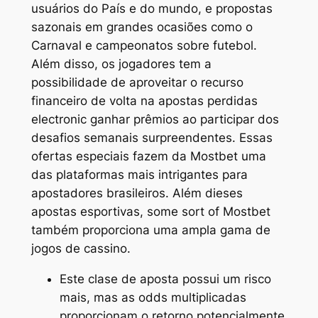
usuários do País e do mundo, e propostas
sazonais em grandes ocasiões como o
Carnaval e campeonatos sobre futebol.
Além disso, os jogadores tem a
possibilidade de aproveitar o recurso
financeiro de volta na apostas perdidas
electronic ganhar prêmios ao participar dos
desafios semanais surpreendentes. Essas
ofertas especiais fazem da Mostbet uma
das plataformas mais intrigantes para
apostadores brasileiros. Além dieses
apostas esportivas, some sort of Mostbet
também proporciona uma ampla gama de
jogos de cassino.
Este clase de aposta possui um risco
mais, mas as odds multiplicadas
proporcionam o retorno potencialmente