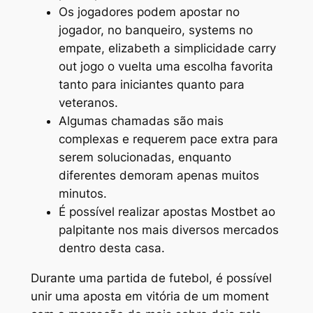
Os jogadores podem apostar no
jogador, no banqueiro, systems no
empate, elizabeth a simplicidade carry
out jogo o vuelta uma escolha favorita
tanto para iniciantes quanto para
veteranos.
Algumas chamadas são mais
complexas e requerem pace extra para
serem solucionadas, enquanto
diferentes demoram apenas muitos
minutos.
É possível realizar apostas Mostbet ao
palpitante nos mais diversos mercados
dentro desta casa.
Durante uma partida de futebol, é possível
unir uma aposta em vitória de um moment