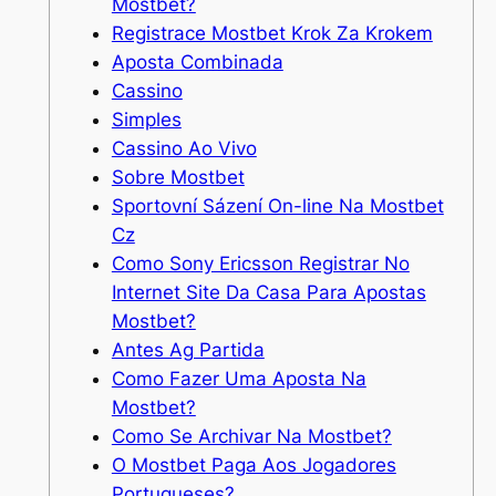
Mostbet?
Registrace Mostbet Krok Za Krokem
Aposta Combinada
Cassino
Simples
Cassino Ao Vivo
Sobre Mostbet
Sportovní Sázení On-line Na Mostbet
Cz
Como Sony Ericsson Registrar No
Internet Site Da Casa Para Apostas
Mostbet?
Antes Ag Partida
Como Fazer Uma Aposta Na
Mostbet?
Como Se Archivar Na Mostbet?
O Mostbet Paga Aos Jogadores
Portugueses?