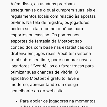
Além disso, os usuários precisam
assegurar-se de o qual cumprem suas leis e
regulamentos locais com relação às apostas
on-line. Na tela de registro, os jogadores
podem solicitar o primeiro bônus para
esportes ou cassino. Os pontos nos
esportes de fantasia da Mostbet são
concedidos com base nas estatísticas dos
drūteiva em jogos reais. Você tem vistoria
total sobre seu time, pode comprar novos
jogadores,” “vendê-los ou fazer trocas para
otimizar suas chances de vitória. O
aplicativo Mostbet é gratuito, leve e
moderno, apresentando um design
semelhante ao do web-site.
Para apoiar os jogadores na momentos