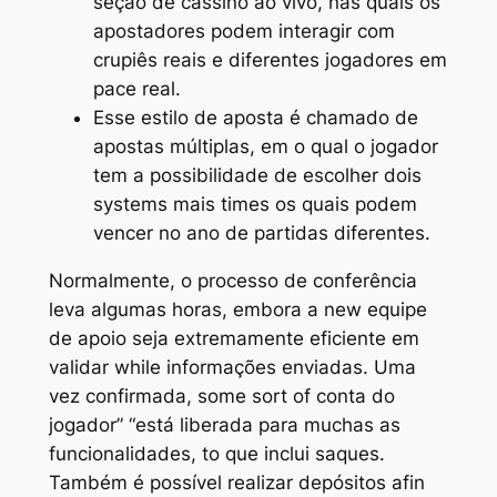
seção de cassino ao vivo, nas quais os
apostadores podem interagir com
crupiês reais e diferentes jogadores em
pace real.
Esse estilo de aposta é chamado de
apostas múltiplas, em o qual o jogador
tem a possibilidade de escolher dois
systems mais times os quais podem
vencer no ano de partidas diferentes.
Normalmente, o processo de conferência
leva algumas horas, embora a new equipe
de apoio seja extremamente eficiente em
validar while informações enviadas. Uma
vez confirmada, some sort of conta do
jogador” “está liberada para muchas as
funcionalidades, to que inclui saques.
Também é possível realizar depósitos afin