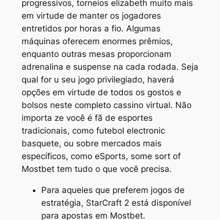
progressivos, torneios elizabeth muito mais
em virtude de manter os jogadores
entretidos por horas a fio. Algumas
máquinas oferecem enormes prêmios,
enquanto outras mesas proporcionam
adrenalina e suspense na cada rodada. Seja
qual for u seu jogo privilegiado, haverá
opções em virtude de todos os gostos e
bolsos neste completo cassino virtual. Não
importa ze você é fã de esportes
tradicionais, como futebol electronic
basquete, ou sobre mercados mais
específicos, como eSports, some sort of
Mostbet tem tudo o que você precisa.
Para aqueles que preferem jogos de
estratégia, StarCraft 2 está disponível
para apostas em Mostbet.