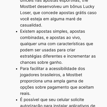
difíceis nas apostas esportivas, the
Mostbet desenvolveu um bônus Lucky
Loser, que concede apostas grátis caso
você esteja em alguma maré de
casualidad.
Existem apostas simples, apostas
combinadas, e apostas ao vivo,
qualquer uma com características que
podem ser usadas para criar
estratégias diferentes e incrementar as
chances sobre ganho.
Para facilitar a acessibilidade dos
jogadores brasileiros, a Mostbet
proporciona uma ampla gama de
opções sobre pagamento que aceitam
reais.
É possível que seu celular solicite
autorização para instalar aplicativos de