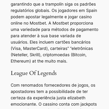
garantindo que a trampolín siga os padrões
regulatórios globais. Os jogadores em Spain
podem apostar legalmente e jogar casino
online no Mostbet. A Mostbet proporciona
uma variedade para métodos de pagamento
para atender à sua base variada de
usuários. Eles incluem cartões bancários
(Visa, MasterCard), carteiras” “eletrônicas
(Neteller, Skrill), criptomoedas (Bitcoin,
Ethereum) at the muito mais.
League Of Legends
Com renomados fornecedores de jogos, os
apostadores tem a possibilidade de ter
certeza da experiência justa elizabeth
emocionante. O cassino conta com jackpots