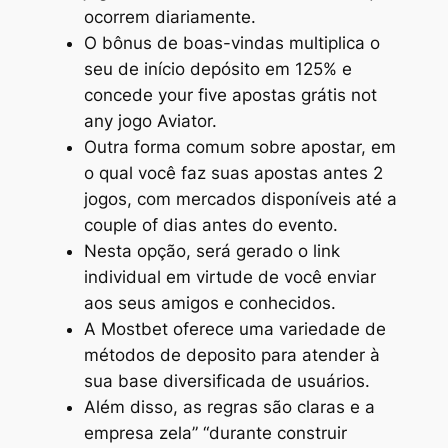
ocorrem diariamente.
O bônus de boas-vindas multiplica o
seu de início depósito em 125% e
concede your five apostas grátis not
any jogo Aviator.
Outra forma comum sobre apostar, em
o qual você faz suas apostas antes 2
jogos, com mercados disponíveis até a
couple of dias antes do evento.
Nesta opção, será gerado o link
individual em virtude de você enviar
aos seus amigos e conhecidos.
A Mostbet oferece uma variedade de
métodos de deposito para atender à
sua base diversificada de usuários.
Além disso, as regras são claras e a
empresa zela” “durante construir