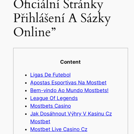
Oficiální Stránky
Přihlášení A Sázky
Online”
Content
Ligas De Futebol
Apostas Esportivas Na Mostbet
Bem-vindo Ao Mundo Mostbets!
League Of Legends
Mostbets Casino
Jak Dosáhnout Výhry V Kasinu Cz
Mostbet
Mostbet Live Casino Cz