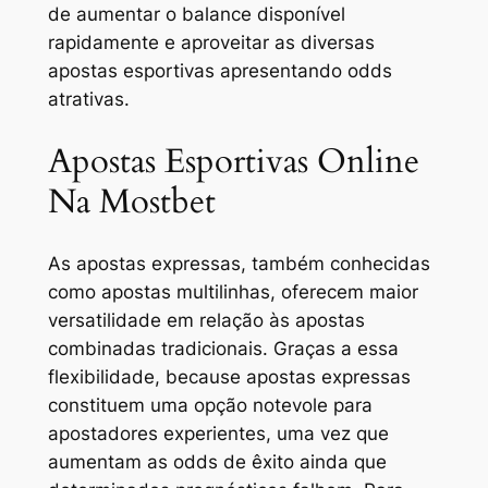
de aumentar o balance disponível
rapidamente e aproveitar as diversas
apostas esportivas apresentando odds
atrativas.
Apostas Esportivas Online
Na Mostbet
As apostas expressas, também conhecidas
como apostas multilinhas, oferecem maior
versatilidade em relação às apostas
combinadas tradicionais. Graças a essa
flexibilidade, because apostas expressas
constituem uma opção notevole para
apostadores experientes, uma vez que
aumentam as odds de êxito ainda que