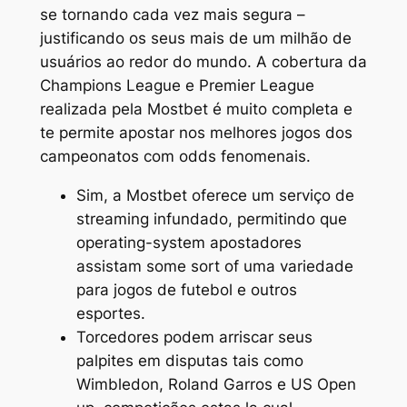
se tornando cada vez mais segura –
justificando os seus mais de um milhão de
usuários ao redor do mundo. A cobertura da
Champions League e Premier League
realizada pela Mostbet é muito completa e
te permite apostar nos melhores jogos dos
campeonatos com odds fenomenais.
Sim, a Mostbet oferece um serviço de
streaming infundado, permitindo que
operating-system apostadores
assistam some sort of uma variedade
para jogos de futebol e outros
esportes.
Torcedores podem arriscar seus
palpites em disputas tais como
Wimbledon, Roland Garros e US Open