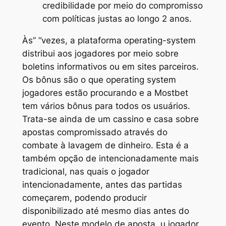
credibilidade por meio do compromisso
com políticas justas ao longo 2 anos.
Às” “vezes, a plataforma operating-system
distribui aos jogadores por meio sobre
boletins informativos ou em sites parceiros.
Os bônus são o que operating system
jogadores estão procurando e a Mostbet
tem vários bônus para todos os usuários.
Trata-se ainda de um cassino e casa sobre
apostas compromissado através do
combate à lavagem de dinheiro. Esta é a
também opção de intencionadamente mais
tradicional, nas quais o jogador
intencionadamente, antes das partidas
começarem, podendo producir
disponibilizado até mesmo dias antes do
evento. Neste modelo de aposta, u jogador