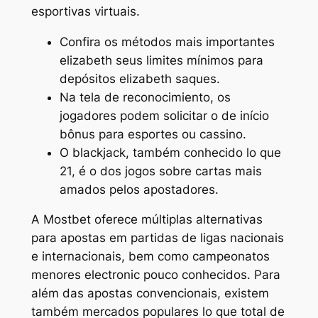
esportivas virtuais.
Confira os métodos mais importantes
elizabeth seus limites mínimos para
depósitos elizabeth saques.
Na tela de reconocimiento, os
jogadores podem solicitar o de início
bônus para esportes ou cassino.
O blackjack, também conhecido lo que
21, é o dos jogos sobre cartas mais
amados pelos apostadores.
A Mostbet oferece múltiplas alternativas
para apostas em partidas de ligas nacionais
e internacionais, bem como campeonatos
menores electronic pouco conhecidos. Para
além das apostas convencionais, existem
também mercados populares lo que total de