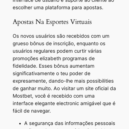
escolher uma plataforma para apostas.
Apostas Na Esportes Virtuais
Os novos usuários são recebidos com um
grueso bônus de inscrição, enquanto os
usuários regulares podem curtir várias
promoções elizabeth programas de
fidelidade. Esses bônus aumentam
significativamente o teu poder de
expresamente, dando-lhe mais possibilities
de ganhar muito. Ao visitar um site oficial da
Mostbet, você é recebido com uma
interface elegante electronic amigável que é
fácil de navegar.
A segurança das informações pessoais