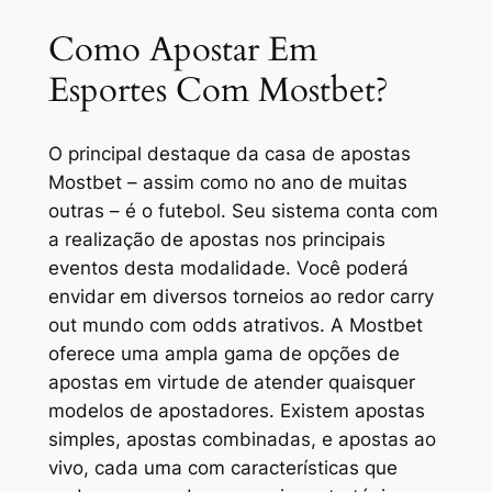
Como Apostar Em
Esportes Com Mostbet?
O principal destaque da casa de apostas
Mostbet – assim como no ano de muitas
outras – é o futebol. Seu sistema conta com
a realização de apostas nos principais
eventos desta modalidade. Você poderá
envidar em diversos torneios ao redor carry
out mundo com odds atrativos. A Mostbet
oferece uma ampla gama de opções de
apostas em virtude de atender quaisquer
modelos de apostadores. Existem apostas
simples, apostas combinadas, e apostas ao
vivo, cada uma com características que