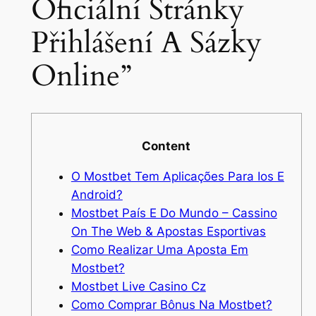
Oficiální Stránky
Přihlášení A Sázky
Online”
Content
O Mostbet Tem Aplicações Para Ios E
Android?
Mostbet País E Do Mundo – Cassino
On The Web & Apostas Esportivas
Como Realizar Uma Aposta Em
Mostbet?
Mostbet Live Casino Cz
Como Comprar Bônus Na Mostbet?