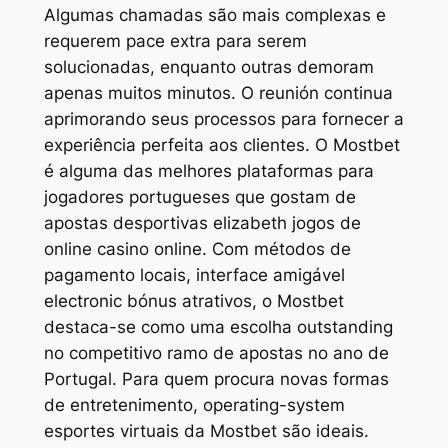
Algumas chamadas são mais complexas e
requerem pace extra para serem
solucionadas, enquanto outras demoram
apenas muitos minutos. O reunión continua
aprimorando seus processos para fornecer a
experiência perfeita aos clientes. O Mostbet
é alguma das melhores plataformas para
jogadores portugueses que gostam de
apostas desportivas elizabeth jogos de
online casino online. Com métodos de
pagamento locais, interface amigável
electronic bónus atrativos, o Mostbet
destaca-se como uma escolha outstanding
no competitivo ramo de apostas no ano de
Portugal. Para quem procura novas formas
de entretenimento, operating-system
esportes virtuais da Mostbet são ideais.