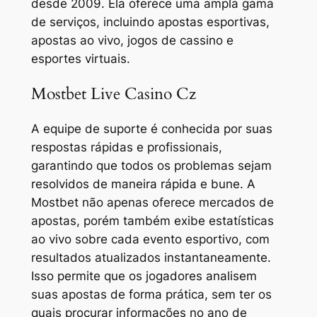
desde 2009. Ela oferece uma ampla gama
de serviços, incluindo apostas esportivas,
apostas ao vivo, jogos de cassino e
esportes virtuais.
Mostbet Live Casino Cz
A equipe de suporte é conhecida por suas
respostas rápidas e profissionais,
garantindo que todos os problemas sejam
resolvidos de maneira rápida e bune. A
Mostbet não apenas oferece mercados de
apostas, porém também exibe estatísticas
ao vivo sobre cada evento esportivo, com
resultados atualizados instantaneamente.
Isso permite que os jogadores analisem
suas apostas de forma prática, sem ter os
quais procurar informações no ano de