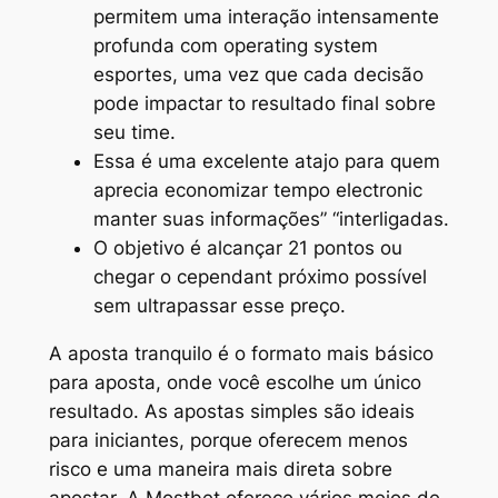
permitem uma interação intensamente
profunda com operating system
esportes, uma vez que cada decisão
pode impactar to resultado final sobre
seu time.
Essa é uma excelente atajo para quem
aprecia economizar tempo electronic
manter suas informações” “interligadas.
O objetivo é alcançar 21 pontos ou
chegar o cependant próximo possível
sem ultrapassar esse preço.
A aposta tranquilo é o formato mais básico
para aposta, onde você escolhe um único
resultado. As apostas simples são ideais
para iniciantes, porque oferecem menos
risco e uma maneira mais direta sobre
apostar. A Mostbet oferece vários meios de