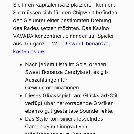
Sie Ihren Kapitaleinsatz platzieren können.
Sie müssen sich für den Chipwert befinden,
den Sie unter einer bestimmten Drehung
des Rades setzen möchten. Das Kasino
VAVADA konzentriert einander auf Spieler
aus der ganzen World!
sweet-bonanza-
kostenlos.de
Nach jedem Lista im Spiel drehen
Sweet Bonanza Candyland, es gibt
Auszahlungen für
Gewinnkombinationen.
Dieses Glücksspiel i am Glücksrad-Stil
verfügt über hervorragende Grafiken
ebenso gut gestaltete Soundeffekte.
Das Style kombiniert fesselndes
Gameplay mit innovativen