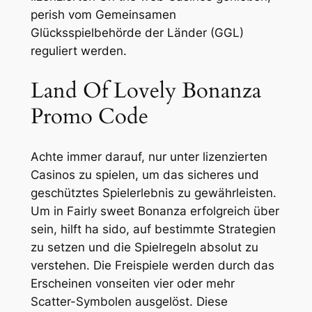
perish vom Gemeinsamen
Glücksspielbehörde der Länder (GGL)
reguliert werden.
Land Of Lovely Bonanza
Promo Code
Achte immer darauf, nur unter lizenzierten
Casinos zu spielen, um das sicheres und
geschütztes Spielerlebnis zu gewährleisten.
Um in Fairly sweet Bonanza erfolgreich über
sein, hilft ha sido, auf bestimmte Strategien
zu setzen und die Spielregeln absolut zu
verstehen. Die Freispiele werden durch das
Erscheinen vonseiten vier oder mehr
Scatter-Symbolen ausgelöst. Diese