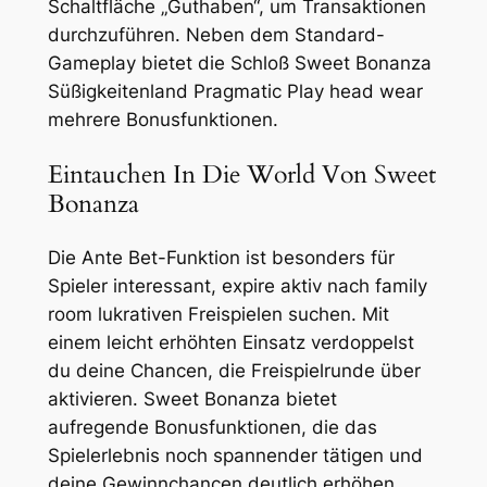
Schaltfläche „Guthaben“, um Transaktionen
durchzuführen. Neben dem Standard-
Gameplay bietet die Schloß Sweet Bonanza
Süßigkeitenland Pragmatic Play head wear
mehrere Bonusfunktionen.
Eintauchen In Die World Von Sweet
Bonanza
Die Ante Bet-Funktion ist besonders für
Spieler interessant, expire aktiv nach family
room lukrativen Freispielen suchen. Mit
einem leicht erhöhten Einsatz verdoppelst
du deine Chancen, die Freispielrunde über
aktivieren. Sweet Bonanza bietet
aufregende Bonusfunktionen, die das
Spielerlebnis noch spannender tätigen und
deine Gewinnchancen deutlich erhöhen