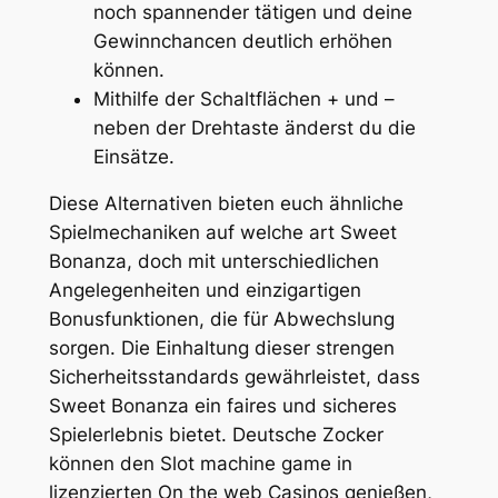
noch spannender tätigen und deine
Gewinnchancen deutlich erhöhen
können.
Mithilfe der Schaltflächen + und –
neben der Drehtaste änderst du die
Einsätze.
Diese Alternativen bieten euch ähnliche
Spielmechaniken auf welche art Sweet
Bonanza, doch mit unterschiedlichen
Angelegenheiten und einzigartigen
Bonusfunktionen, die für Abwechslung
sorgen. Die Einhaltung dieser strengen
Sicherheitsstandards gewährleistet, dass
Sweet Bonanza ein faires und sicheres
Spielerlebnis bietet. Deutsche Zocker
können den Slot machine game in
lizenzierten On the web Casinos genießen,