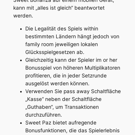
kann mit „alles ist gleich“ beantwortet
werden.
Die Legalität des Spiels within
bestimmten Ländern hängt jedoch von
family room jeweiligen lokalen
Glücksspielgesetzen ab.
Gleichzeitig kann der Spieler im or her
Bonusspiel von höheren Multiplikatoren
profitieren, die in jeder Setzrunde
ausgelöst werden können.
Verwenden Sie pass away Schaltfläche
„Kasse“ neben der Schaltfläche
„Guthaben“, um Transaktionen
durchzuführen.
Sweet Paz bietet aufregende
Bonusfunktionen, die das Spielerlebnis