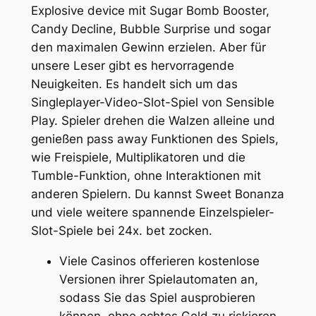
Explosive device mit Sugar Bomb Booster,
Candy Decline, Bubble Surprise und sogar
den maximalen Gewinn erzielen. Aber für
unsere Leser gibt es hervorragende
Neuigkeiten. Es handelt sich um das
Singleplayer-Video-Slot-Spiel von Sensible
Play. Spieler drehen die Walzen alleine und
genießen pass away Funktionen des Spiels,
wie Freispiele, Multiplikatoren und die
Tumble-Funktion, ohne Interaktionen mit
anderen Spielern. Du kannst Sweet Bonanza
und viele weitere spannende Einzelspieler-
Slot-Spiele bei 24x. bet zocken.
Viele Casinos offerieren kostenlose
Versionen ihrer Spielautomaten an,
sodass Sie das Spiel ausprobieren