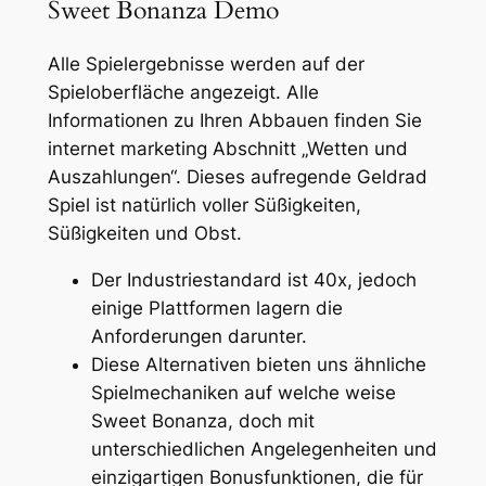
Sweet Bonanza Demo
Alle Spielergebnisse werden auf der
Spieloberfläche angezeigt. Alle
Informationen zu Ihren Abbauen finden Sie
internet marketing Abschnitt „Wetten und
Auszahlungen“. Dieses aufregende Geldrad
Spiel ist natürlich voller Süßigkeiten,
Süßigkeiten und Obst.
Der Industriestandard ist 40x, jedoch
einige Plattformen lagern die
Anforderungen darunter.
Diese Alternativen bieten uns ähnliche
Spielmechaniken auf welche weise
Sweet Bonanza, doch mit
unterschiedlichen Angelegenheiten und
einzigartigen Bonusfunktionen, die für