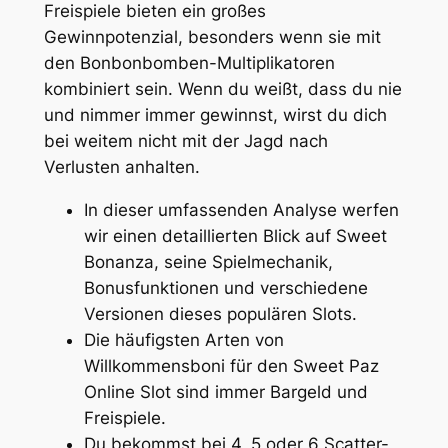
Freispiele bieten ein großes
Gewinnpotenzial, besonders wenn sie mit
den Bonbonbomben-Multiplikatoren
kombiniert sein. Wenn du weißt, dass du nie
und nimmer immer gewinnst, wirst du dich
bei weitem nicht mit der Jagd nach
Verlusten anhalten.
In dieser umfassenden Analyse werfen
wir einen detaillierten Blick auf Sweet
Bonanza, seine Spielmechanik,
Bonusfunktionen und verschiedene
Versionen dieses populären Slots.
Die häufigsten Arten von
Willkommensboni für den Sweet Paz
Online Slot sind immer Bargeld und
Freispiele.
Du bekommst bei 4, 5 oder 6 Scatter-