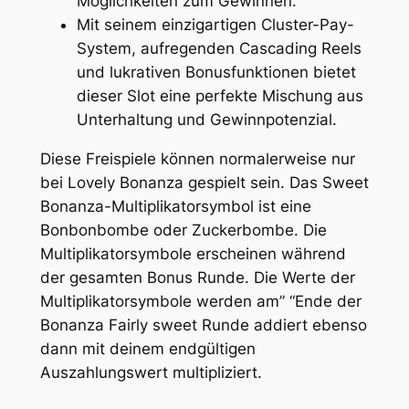
Möglichkeiten zum Gewinnen.
Mit seinem einzigartigen Cluster-Pay-
System, aufregenden Cascading Reels
und lukrativen Bonusfunktionen bietet
dieser Slot eine perfekte Mischung aus
Unterhaltung und Gewinnpotenzial.
Diese Freispiele können normalerweise nur
bei Lovely Bonanza gespielt sein. Das Sweet
Bonanza-Multiplikatorsymbol ist eine
Bonbonbombe oder Zuckerbombe. Die
Multiplikatorsymbole erscheinen während
der gesamten Bonus Runde. Die Werte der
Multiplikatorsymbole werden am” “Ende der
Bonanza Fairly sweet Runde addiert ebenso
dann mit deinem endgültigen
Auszahlungswert multipliziert.