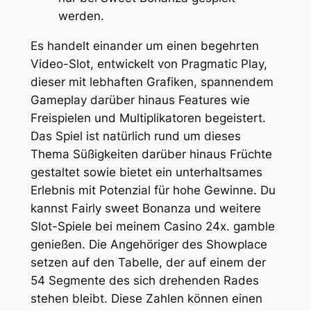
werden.
Es handelt einander um einen begehrten
Video-Slot, entwickelt von Pragmatic Play,
dieser mit lebhaften Grafiken, spannendem
Gameplay darüber hinaus Features wie
Freispielen und Multiplikatoren begeistert.
Das Spiel ist natürlich rund um dieses
Thema Süßigkeiten darüber hinaus Früchte
gestaltet sowie bietet ein unterhaltsames
Erlebnis mit Potenzial für hohe Gewinne. Du
kannst Fairly sweet Bonanza und weitere
Slot-Spiele bei meinem Casino 24x. gamble
genießen. Die Angehöriger des Showplace
setzen auf den Tabelle, der auf einem der
54 Segmente des sich drehenden Rades
stehen bleibt. Diese Zahlen können einen