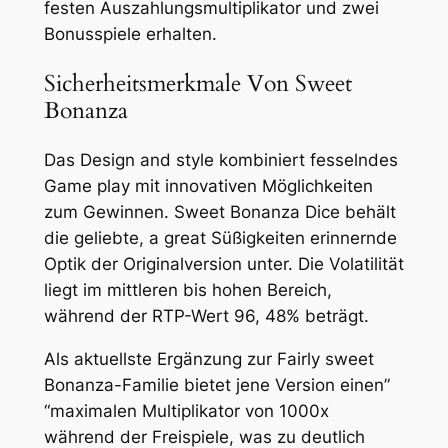
festen Auszahlungsmultiplikator und zwei
Bonusspiele erhalten.
Sicherheitsmerkmale Von Sweet
Bonanza
Das Design and style kombiniert fesselndes
Game play mit innovativen Möglichkeiten
zum Gewinnen. Sweet Bonanza Dice behält
die geliebte, a great Süßigkeiten erinnernde
Optik der Originalversion unter. Die Volatilität
liegt im mittleren bis hohen Bereich,
während der RTP-Wert 96, 48% beträgt.
Als aktuellste Ergänzung zur Fairly sweet
Bonanza-Familie bietet jene Version einen”
“maximalen Multiplikator von 1000x
während der Freispiele, was zu deutlich