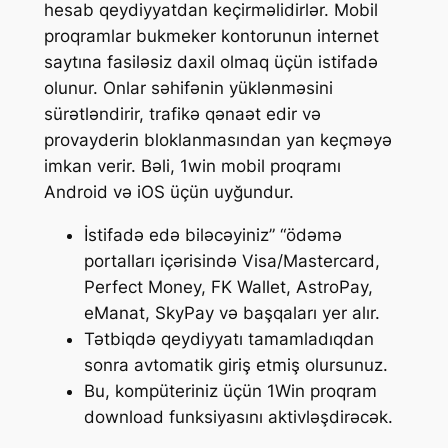
hesab qeydiyyatdan keçirməlidirlər. Mobil
proqramlar bukmeker kontorunun internet
saytına fasiləsiz daxil olmaq üçün istifadə
olunur. Onlar səhifənin yüklənməsini
sürətləndirir, trafikə qənaət edir və
provayderin bloklanmasından yan keçməyə
imkan verir. Bəli, 1win mobil proqramı
Android və iOS üçün uyğundur.
İstifadə edə biləcəyiniz” “ödəmə
portalları içərisində Visa/Mastercard,
Perfect Money, FK Wallet, AstroPay,
eManat, SkyPay və başqaları yer alır.
Tətbiqdə qeydiyyatı tamamladıqdan
sonra avtomatik giriş etmiş olursunuz.
Bu, kompüteriniz üçün 1Win proqram
download funksiyasını aktivləşdirəcək.