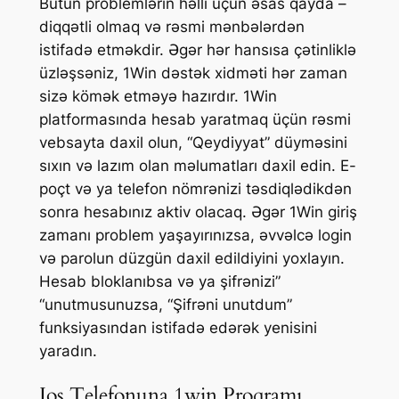
Bütün problemlərin həlli üçün əsas qayda –
diqqətli olmaq və rəsmi mənbələrdən
istifadə etməkdir. Əgər hər hansısa çətinliklə
üzləşsəniz, 1Win dəstək xidməti hər zaman
sizə kömək etməyə hazırdır. 1Win
platformasında hesab yaratmaq üçün rəsmi
vebsayta daxil olun, “Qeydiyyat” düyməsini
sıxın və lazım olan məlumatları daxil edin. E-
poçt və ya telefon nömrənizi təsdiqlədikdən
sonra hesabınız aktiv olacaq. Əgər 1Win giriş
zamanı problem yaşayırınızsa, əvvəlcə login
və parolun düzgün daxil edildiyini yoxlayın.
Hesab bloklanıbsa və ya şifrənizi”
“unutmusunuzsa, “Şifrəni unutdum”
funksiyasından istifadə edərək yenisini
yaradın.
Ios Telefonuna 1win Proqramı