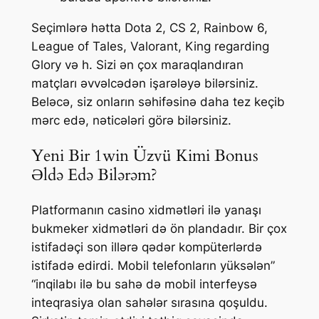
Seçimlərə hətta Dota 2, CS 2, Rainbow 6,
League of Tales, Valorant, King regarding
Glory və h. Sizi ən çox maraqlandıran
matçları əvvəlcədən işarələyə bilərsiniz.
Beləcə, siz onların səhifəsinə daha tez keçib
mərc edə, nəticələri görə bilərsiniz.
Yeni Bir 1win Üzvü Kimi Bonus
Əldə Edə Bilərəm?
Platformanın casino xidmətləri ilə yanaşı
bukmeker xidmətləri də ön plandadır. Bir çox
istifadəçi son illərə qədər kompüterlərdə
istifadə edirdi. Mobil telefonların yüksələn”
“inqilabı ilə bu sahə də mobil interfeysə
inteqrasiya olan sahələr sırasına qoşuldu.