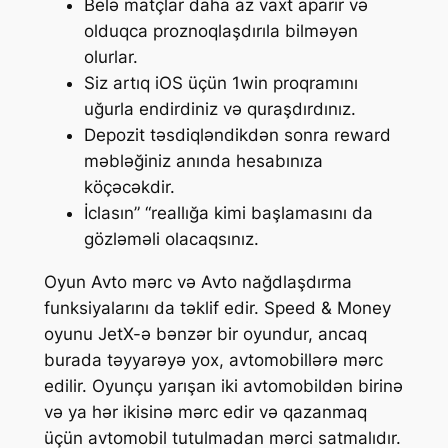
Belə matçlar daha az vaxt aparır və
olduqca proznoqlaşdırıla bilməyən
olurlar.
Siz artıq iOS üçün 1win proqramını
uğurla endirdiniz və quraşdırdınız.
Depozit təsdiqləndikdən sonra reward
məbləğiniz anında hesabınıza
köçəcəkdir.
İclasın” “reallığa kimi başlamasını da
gözləməli olacaqsınız.
Oyun Avto mərc və Avto nağdlaşdırma
funksiyalarını da təklif edir. Speed & Money
oyunu JetX-ə bənzər bir oyundur, ancaq
burada təyyarəyə yox, avtomobillərə mərc
edilir. Oyunçu yarışan iki avtomobildən birinə
və ya hər ikisinə mərc edir və qazanmaq
üçün avtomobil tutulmadan mərci satmalıdır.