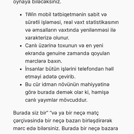
oynaya biləcəksiniz.
1Win mobil tətbiqetmənin sabit və
sürətli işləməsi, real vaxt statistikasının
və əmsalların vaxtında yenilənməsi ilə
xarakterizə olunur.
Canlı üzərinə toxunun və en yeni
ekranda genuine zamanda qoyulan
mərclərə baxın.
İnsanlar bütün işlərini telefondan həll
etməyi adətə çevirib.
Bu cür idman növünün mahiyyətinə
görə burada demək olar ki, həmişə
canlı yayımlar mövcuddur.
Burada siz bir” “və ya bir neçə matç
çərçivəsində bir neçə bazarı birləşdirərək
mərc edə bilərsiniz. Burada bir neçə bazara