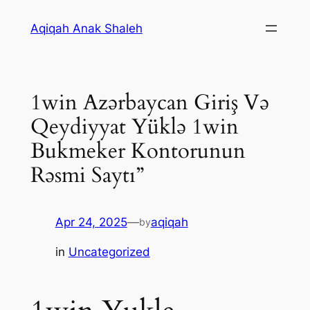
Skip
Aqiqah Anak Shaleh
to
content
1win Azərbaycan Giriş Və
Qeydiyyat Yüklə 1win
Bukmeker Kontorunun
Rəsmi Saytı”
Apr 24, 2025
—
aqiqah
by
in
Uncategorized