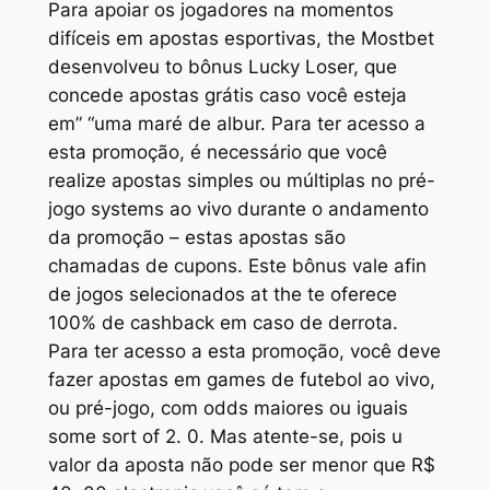
Para apoiar os jogadores na momentos
difíceis em apostas esportivas, the Mostbet
desenvolveu to bônus Lucky Loser, que
concede apostas grátis caso você esteja
em” “uma maré de albur. Para ter acesso a
esta promoção, é necessário que você
realize apostas simples ou múltiplas no pré-
jogo systems ao vivo durante o andamento
da promoção – estas apostas são
chamadas de cupons. Este bônus vale afin
de jogos selecionados at the te oferece
100% de cashback em caso de derrota.
Para ter acesso a esta promoção, você deve
fazer apostas em games de futebol ao vivo,
ou pré-jogo, com odds maiores ou iguais
some sort of 2. 0. Mas atente-se, pois u
valor da aposta não pode ser menor que R$