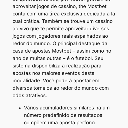
aproveitar jogos de cassino, the Mostbet
conta com uma área exclusiva dedicada a la
cual prática. Também se trouve um cassino
ao vivo que te permite aproveitar diversos
jogos com jogadores reais espalhados ao
redor do mundo. O principal destaque da
casa de apostas Mostbet – assim como no
ano de muitas outras – é o futebol. Seu
sistema disponibiliza a realização para
apostas nos maiores eventos desta
modalidade. Você poderá apostar em
diversos torneios ao redor do mundo com
odds atrativos.
Vários acumuladores similares na um
número predefinido de resultados
compõem uma aposta perform