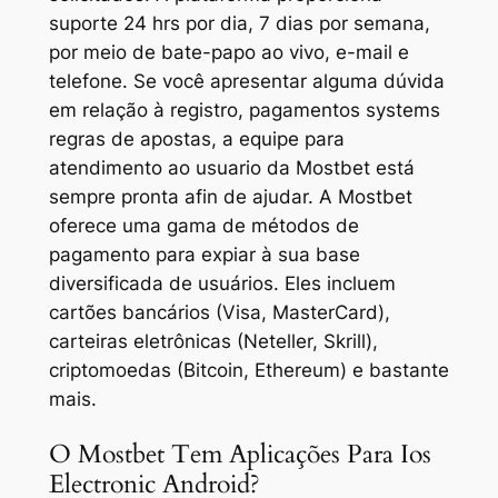
suporte 24 hrs por dia, 7 dias por semana,
por meio de bate-papo ao vivo, e-mail e
telefone. Se você apresentar alguma dúvida
em relação à registro, pagamentos systems
regras de apostas, a equipe para
atendimento ao usuario da Mostbet está
sempre pronta afin de ajudar. A Mostbet
oferece uma gama de métodos de
pagamento para expiar à sua base
diversificada de usuários. Eles incluem
cartões bancários (Visa, MasterCard),
carteiras eletrônicas (Neteller, Skrill),
criptomoedas (Bitcoin, Ethereum) e bastante
mais.
O Mostbet Tem Aplicações Para Ios
Electronic Android?