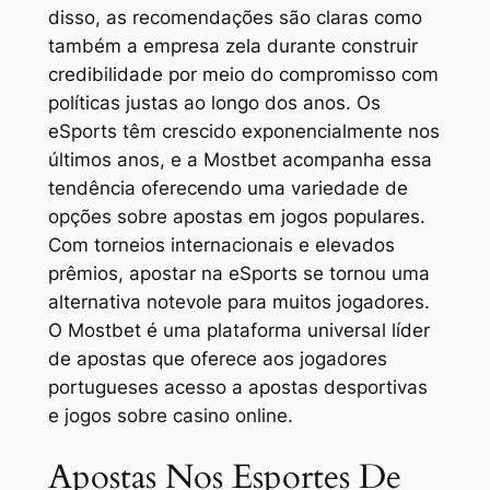
disso, as recomendações são claras como
também a empresa zela durante construir
credibilidade por meio do compromisso com
políticas justas ao longo dos anos. Os
eSports têm crescido exponencialmente nos
últimos anos, e a Mostbet acompanha essa
tendência oferecendo uma variedade de
opções sobre apostas em jogos populares.
Com torneios internacionais e elevados
prêmios, apostar na eSports se tornou uma
alternativa notevole para muitos jogadores.
O Mostbet é uma plataforma universal líder
de apostas que oferece aos jogadores
portugueses acesso a apostas desportivas
e jogos sobre casino online.
Apostas Nos Esportes De