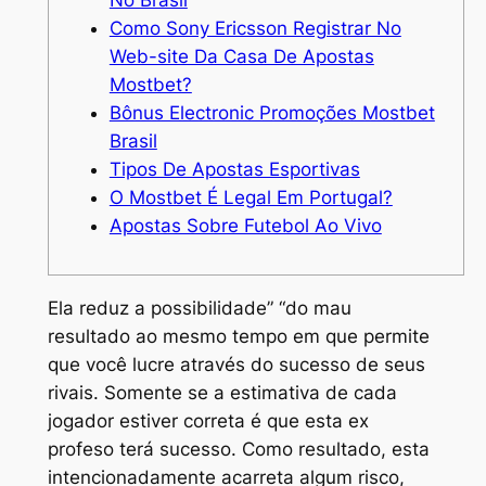
Como Sony Ericsson Registrar No
Web-site Da Casa De Apostas
Mostbet?
Bônus Electronic Promoções Mostbet
Brasil
Tipos De Apostas Esportivas
O Mostbet É Legal Em Portugal?
Apostas Sobre Futebol Ao Vivo
Ela reduz a possibilidade” “do mau
resultado ao mesmo tempo em que permite
que você lucre através do sucesso de seus
rivais. Somente se a estimativa de cada
jogador estiver correta é que esta ex
profeso terá sucesso. Como resultado, esta
intencionadamente acarreta algum risco,