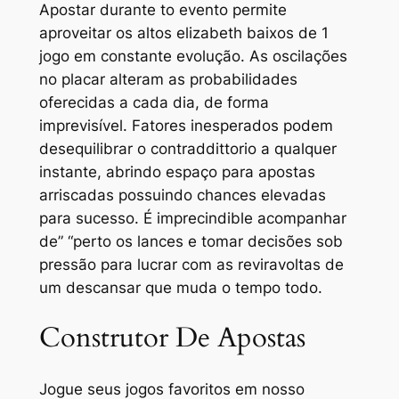
Apostar durante to evento permite
aproveitar os altos elizabeth baixos de 1
jogo em constante evolução. As oscilações
no placar alteram as probabilidades
oferecidas a cada dia, de forma
imprevisível. Fatores inesperados podem
desequilibrar o contraddittorio a qualquer
instante, abrindo espaço para apostas
arriscadas possuindo chances elevadas
para sucesso. É imprecindible acompanhar
de” “perto os lances e tomar decisões sob
pressão para lucrar com as reviravoltas de
um descansar que muda o tempo todo.
Construtor De Apostas
Jogue seus jogos favoritos em nosso