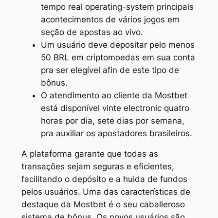
tempo real operating-system principais
acontecimentos de vários jogos em
seção de apostas ao vivo.
Um usuário deve depositar pelo menos
50 BRL em criptomoedas em sua conta
pra ser elegível afin de este tipo de
bônus.
O atendimento ao cliente da Mostbet
está disponível vinte electronic quatro
horas por dia, sete dias por semana,
pra auxiliar os apostadores brasileiros.
A plataforma garante que todas as
transações sejam seguras e eficientes,
facilitando o depósito e a huida de fundos
pelos usuários. Uma das características de
destaque da Mostbet é o seu caballeroso
sistema de bônus. Os novos usuários são