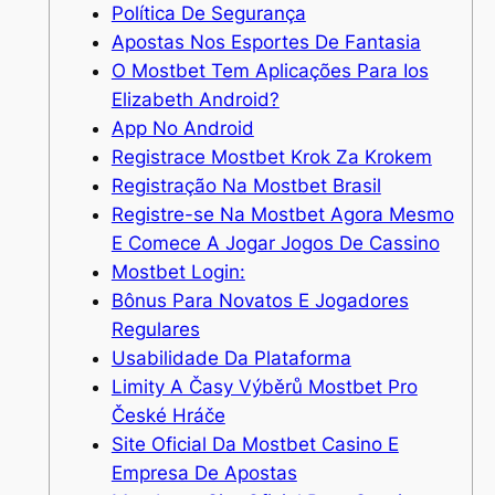
Política De Segurança
Apostas Nos Esportes De Fantasia
O Mostbet Tem Aplicações Para Ios
Elizabeth Android?
App No Android
Registrace Mostbet Krok Za Krokem
Registração Na Mostbet Brasil
Registre-se Na Mostbet Agora Mesmo
E Comece A Jogar Jogos De Cassino
Mostbet Login:
Bônus Para Novatos E Jogadores
Regulares
Usabilidade Da Plataforma
Limity A Časy Výběrů Mostbet Pro
České Hráče
Site Oficial Da Mostbet Casino E
Empresa De Apostas