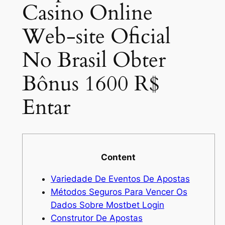
Casino Online
Web-site Oficial
No Brasil Obter
Bônus 1600 R$
Entar
Content
Variedade De Eventos De Apostas
Métodos Seguros Para Vencer Os
Dados Sobre Mostbet Login
Construtor De Apostas