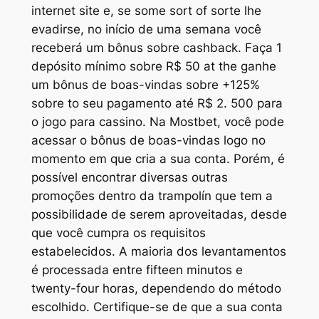
internet site e, se some sort of sorte lhe
evadirse, no início de uma semana você
receberá um bônus sobre cashback. Faça 1
depósito mínimo sobre R$ 50 at the ganhe
um bônus de boas-vindas sobre +125%
sobre to seu pagamento até R$ 2. 500 para
o jogo para cassino. Na Mostbet, você pode
acessar o bônus de boas-vindas logo no
momento em que cria a sua conta. Porém, é
possível encontrar diversas outras
promoções dentro da trampolín que tem a
possibilidade de serem aproveitadas, desde
que você cumpra os requisitos
estabelecidos. A maioria dos levantamentos
é processada entre fifteen minutos e
twenty-four horas, dependendo do método
escolhido. Certifique-se de que a sua conta