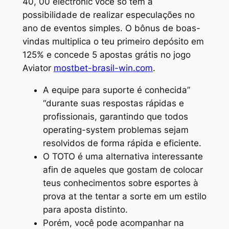
40, 00 electronic você só tem a
possibilidade de realizar especulações no
ano de eventos simples. O bônus de boas-
vindas multiplica o teu primeiro depósito em
125% e concede 5 apostas grátis no jogo
Aviator
mostbet-brasil-win.com
.
A equipe para suporte é conhecida”
“durante suas respostas rápidas e
profissionais, garantindo que todos
operating-system problemas sejam
resolvidos de forma rápida e eficiente.
O TOTO é uma alternativa interessante
afin de aqueles que gostam de colocar
teus conhecimentos sobre esportes à
prova at the tentar a sorte em um estilo
para aposta distinto.
Porém, você pode acompanhar na