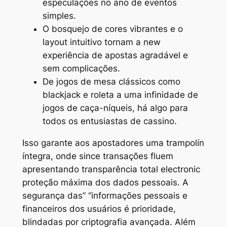
especulações no ano de eventos
simples.
O bosquejo de cores vibrantes e o
layout intuitivo tornam a new
experiência de apostas agradável e
sem complicações.
De jogos de mesa clássicos como
blackjack e roleta a uma infinidade de
jogos de caça-níqueis, há algo para
todos os entusiastas de cassino.
Isso garante aos apostadores uma trampolín
íntegra, onde since transações fluem
apresentando transparência total electronic
proteção máxima dos dados pessoais. A
segurança das” “informações pessoais e
financeiros dos usuários é prioridade,
blindadas por criptografia avançada. Além