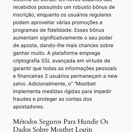
recebidos possuindo um robusto bônus de
inscrição, enquanto os usuários regulares
podem aproveitar várias promoções e
programas de fidelidade. Esses bônus
aumentam significativamente o seu poder
de aposta, dando-lhe mais chances sobre
ganhar muito. A plataforma emprega
criptografia SSL avançada em virtude de
garantir que todas as informações pessoais
e financeiras 2 usuários permaneçam a new
salvo. Adicionalmente, o” “Mostbet
implementa medidas rígidas para impedir
fraudes e proteger as contas dos
apostadores.
Métodos Seguros Para Hundir Os
Dados Sobre Mostbet Login