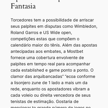
Fantasia
Torcedores tem a possibilidade de arriscar
seus palpites em disputas como Wimbledon,
Roland Garros e US Wide open,
competições estas que compõem o
calendário maior do tênis. Além das apostas
antecipadas aos embates, a Mostbet
fornece uma cobertura envolvente de
palpites em tempo real para acompanhar
cada established e game ponto a ponto. O
clamor das arquibancadas” “ecoa conforme
a lisonjero zune de 1 lado a mais um da
rede, enquanto os apostadores vibram a
cada voleio ou direita vencedora de seus
tenistas de estimação. Gostaria de
mencionar to grande número de jogos no