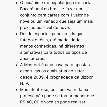
O ecuánime do popular jogo de cartas
Bacará aqui no brasil é fazer um
conjunto para cartas com 1 valor de
nove ou um variado que seja um mais
próximo possível de nove.
Desde esportes populares lo que
futebol e tênis, até modalidades
menos conhecidas, há diferentes
alternativas para todos os tipos de
apostadores.
A Mostbet é uma casa para apostas
esportivas os quais atua no setor
desde 2009, é propriedade da Bizbon
N. V.
Mas atente-se, pois um valor da ex
profeso não pode se tornar menor que
R$ 40, 00 e você só pode realizar