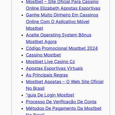
Mostbet – Site Oficial Para Cassino
Online Elizabeth Apostas Esportivas
Ganhe Muito Dinheiro Em Cassinos
Online Com O Aplicativo Móvel
Mostbet
Aceite Operating System Bônus
Mostbet Agora
Código Promocional Mostbet 2024
Cassino Mostbet
Mostbet Live Casino Cz
Apostas Esportivas Virtuais
As Principais Regras
Mostbet Apostas – O Web Site Oficial
No Brasil
“guia De Login Mostbet
Processo De Verificação De Conta
Métodos De Pagamento Da Mostbet
No Brasil