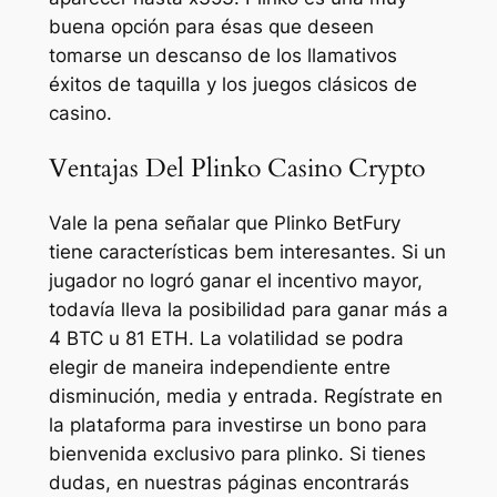
buena opción para ésas que deseen
tomarse un descanso de los llamativos
éxitos de taquilla y los juegos clásicos de
casino.
Ventajas Del Plinko Casino Crypto
Vale la pena señalar que Plinko BetFury
tiene características bem interesantes. Si un
jugador no logró ganar el incentivo mayor,
todavía lleva la posibilidad para ganar más a
4 BTC u 81 ETH. La volatilidad se podra
elegir de maneira independiente entre
disminución, media y entrada. Regístrate en
la plataforma para investirse un bono para
bienvenida exclusivo para plinko. Si tienes
dudas, en nuestras páginas encontrarás