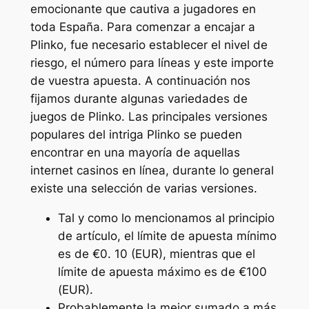
emocionante que cautiva a jugadores en
toda España. Para comenzar a encajar a
Plinko, fue necesario establecer el nivel de
riesgo, el número para líneas y este importe
de vuestra apuesta. A continuación nos
fijamos durante algunas variedades de
juegos de Plinko. Las principales versiones
populares del intriga Plinko se pueden
encontrar en una mayoría de aquellas
internet casinos en línea, durante lo general
existe una selección de varias versiones.
Tal y como lo mencionamos al principio
de artículo, el límite de apuesta mínimo
es de €0. 10 (EUR), mientras que el
límite de apuesta máximo es de €100
(EUR).
Probablemente la mejor sumado a más