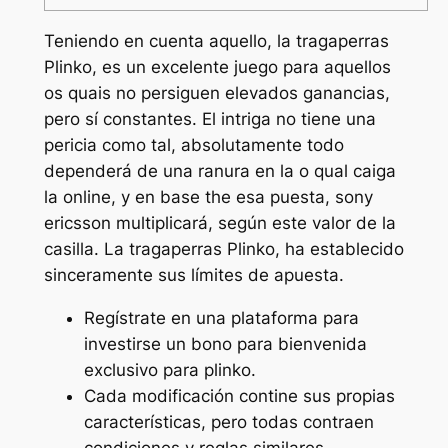
Teniendo en cuenta aquello, la tragaperras
Plinko, es un excelente juego para aquellos
os quais no persiguen elevados ganancias,
pero sí constantes. El intriga no tiene una
pericia como tal, absolutamente todo
dependerá de una ranura en la o qual caiga
la online, y en base the esa puesta, sony
ericsson multiplicará, según este valor de la
casilla. La tragaperras Plinko, ha establecido
sinceramente sus límites de apuesta.
Regístrate en una plataforma para
investirse un bono para bienvenida
exclusivo para plinko.
Cada modificación contine sus propias
características, pero todas contraen
condiciones y reglas similares.