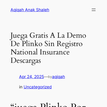
Skip
Aqiqah Anak Shaleh
to
content
Juega Gratis A La Demo
De Plinko Sin Registro
National Insurance
Descargas
Apr 24, 2025
—
aqiqah
by
in
Uncategorized