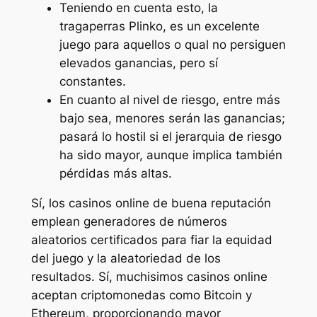
Teniendo en cuenta esto, la
tragaperras Plinko, es un excelente
juego para aquellos o qual no persiguen
elevados ganancias, pero sí
constantes.
En cuanto al nivel de riesgo, entre más
bajo sea, menores serán las ganancias;
pasará lo hostil si el jerarquia de riesgo
ha sido mayor, aunque implica también
pérdidas más altas.
Sí, los casinos online de buena reputación
emplean generadores de números
aleatorios certificados para fiar la equidad
del juego y la aleatoriedad de los
resultados. Sí, muchisimos casinos online
aceptan criptomonedas como Bitcoin y
Ethereum, proporcionando mayor