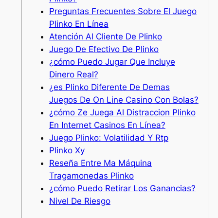
Preguntas Frecuentes Sobre El Juego
Plinko En Línea
Atención Al Cliente De Plinko
Juego De Efectivo De Plinko
¿cómo Puedo Jugar Que Incluye
Dinero Real?
¿es Plinko Diferente De Demas
Juegos De On Line Casino Con Bolas?
¿cómo Ze Juega Al Distraccion Plinko
En Internet Casinos En Línea?
Juego Plinko: Volatilidad Y Rtp
Plinko Xy
Reseña Entre Ma Máquina
Tragamonedas Plinko
¿cómo Puedo Retirar Los Ganancias?
Nivel De Riesgo