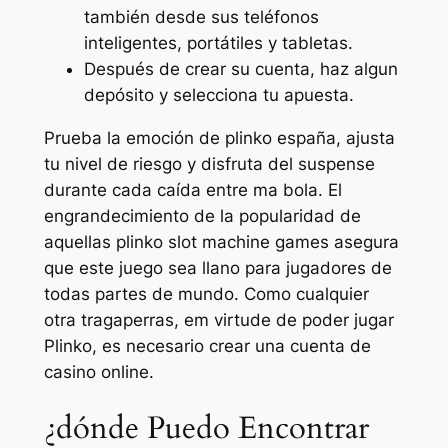
también desde sus teléfonos
inteligentes, portátiles y tabletas.
Después de crear su cuenta, haz algun
depósito y selecciona tu apuesta.
Prueba la emoción de plinko españa, ajusta
tu nivel de riesgo y disfruta del suspense
durante cada caída entre ma bola. El
engrandecimiento de la popularidad de
aquellas plinko slot machine games asegura
que este juego sea llano para jugadores de
todas partes de mundo. Como cualquier
otra tragaperras, em virtude de poder jugar
Plinko, es necesario crear una cuenta de
casino online.
¿dónde Puedo Encontrar