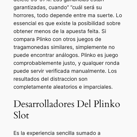
garantizadas, cuando” “cuál será su
horrores, todo depende entre ma suerte. Lo
essencial es que existe la posibilidad sobre
obtener menos de la apuesta feita. Si
compara Plinko con otros juegos de
tragamonedas similares, simplemente no
puede encontrar análogos. Plinko es juego
comprobablemente justo, y qualquer ronda
puede servir verificada manualmente. Los
resultados del distraccion son
completamente aleatorios e imparciales.
Desarrolladores Del Plinko
Slot
Es la experiencia sencilla sumado a