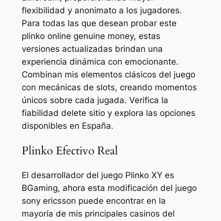
flexibilidad y anonimato a los jugadores.
Para todas las que desean probar este
plinko online genuine money, estas
versiones actualizadas brindan una
experiencia dinámica con emocionante.
Combinan mis elementos clásicos del juego
con mecánicas de slots, creando momentos
únicos sobre cada jugada. Verifica la
fiabilidad delete sitio y explora las opciones
disponibles en España.
Plinko Efectivo Real
El desarrollador del juego Plinko XY es
BGaming, ahora esta modificación del juego
sony ericsson puede encontrar en la
mayoría de mis principales casinos del