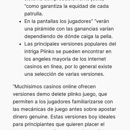
“como garantiza la equidad de cada
patrulla.
En la pantallas los jugadores” “verán
una pirámide con las ganancias varían
dependiendo de dónde caiga la pella.
Las principales versiones populares del
intriga Plinko se pueden encontrar en
los angeles mayoría de los internet
casinos en línea, por lo general existe
una selección de varias versiones.
“Muchisimos casinos online ofrecen
versiones demo delete plinko juego, que
permiten a los jugadores familiarizarse con
las mecánicas de juego antes sobre apostar
dinero genuine. Estas versiones boy ideales
para principiantes que quieren placer el