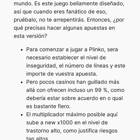
mundo. Es este juego bellamente diseñado,
así que cuando eres fanático de eso,
pruébalo, no te arrepentirás. Entonces, ¿por
qué precisas hacer algunas apuestas en
esta versión?
Para comenzar a jugar a Plinko, sera
necesario establecer el nivel de
inseguridad, el número de líneas y este
importe de vuestra apuesta.
Pero pocos casinos han guillado más
allá con ofrecen incluso un 99 %, como
debería estar sobre acuerdo en o qual
es bastante fiero.
El multiplicador máximo posible aquí
sube a new x1000 en el nivel de
trastorno alto, como justifica riesgos
tan altos.