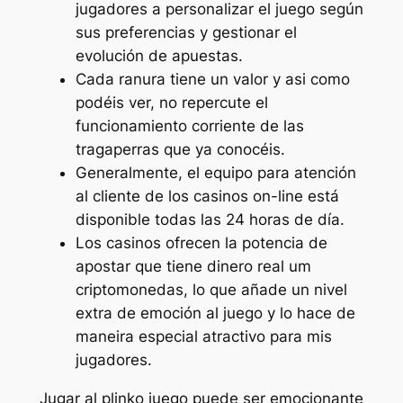
jugadores a personalizar el juego según
sus preferencias y gestionar el
evolución de apuestas.
Cada ranura tiene un valor y asi como
podéis ver, no repercute el
funcionamiento corriente de las
tragaperras que ya conocéis.
Generalmente, el equipo para atención
al cliente de los casinos on-line está
disponible todas las 24 horas de día.
Los casinos ofrecen la potencia de
apostar que tiene dinero real um
criptomonedas, lo que añade un nivel
extra de emoción al juego y lo hace de
maneira especial atractivo para mis
jugadores.
Jugar al plinko juego puede ser emocionante