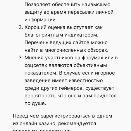
Позволяет обеспечить наивысшую
защиту во время пересылки личной
информации.
Хороший оценка выступает как
благоприятным индикатором.
Перечень ведущих сайтов можно
найти в многочисленных обзорах.
Мнения участников на форумах или в
соцсетях являются объективным
показателем. В случае если игорное
заведение имеет известностью
среди других геймеров, существует
вероятность, что оно и вам придется
по душе.
Перед чем зарегистрироваться в одном
из онлайн казино, рекомендуется
проверить аппараты на