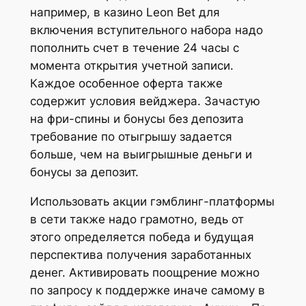
например, в казино Leon Bet для
включения вступительного набора надо
пополнить счет в течение 24 часы с
момента открытия учетной записи.
Каждое особенное оферта также
содержит условия вейджера. Зачастую
на фри-спины и бонусы без депозита
требование по отыгрышу задается
больше, чем на выигрышные деньги и
бонусы за депозит.
Использовать акции гэмблинг-платформы
в сети также надо грамотно, ведь от
этого определяется победа и будущая
перспектива получения заработанных
денег. Активировать поощрение можно
по запросу к поддержке иначе самому в