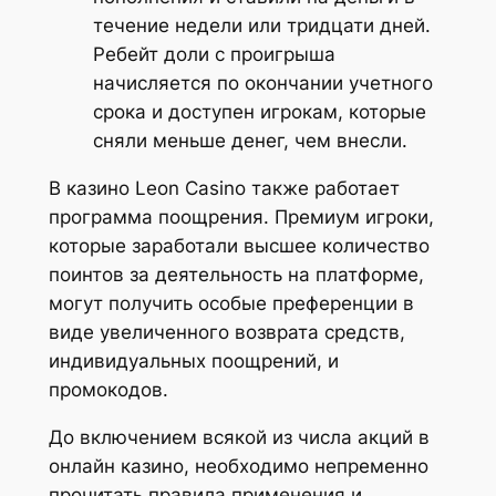
течение недели или тридцати дней.
Ребейт доли с проигрыша
начисляется по окончании учетного
срока и доступен игрокам, которые
сняли меньше денег, чем внесли.
В казино Leon Casino также работает
программа поощрения. Премиум игроки,
которые заработали высшее количество
поинтов за деятельность на платформе,
могут получить особые преференции в
виде увеличенного возврата средств,
индивидуальных поощрений, и
промокодов.
До включением всякой из числа акций в
онлайн казино, необходимо непременно
прочитать правила применения и