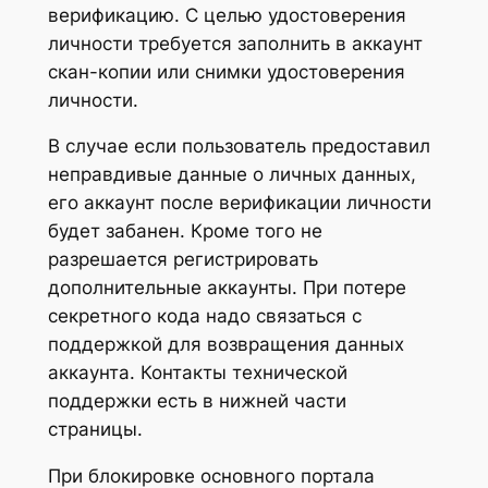
верификацию. С целью удостоверения
личности требуется заполнить в аккаунт
скан-копии или снимки удостоверения
личности.
В случае если пользователь предоставил
неправдивые данные о личных данных,
его аккаунт после верификации личности
будет забанен. Кроме того не
разрешается регистрировать
дополнительные аккаунты. При потере
секретного кода надо связаться с
поддержкой для возвращения данных
аккаунта. Контакты технической
поддержки есть в нижней части
страницы.
При блокировке основного портала