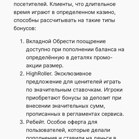
посетителей. Клиенты, что длительное
время играют в определенном казино,
способны рассчитывать на такие типы
бонусов:
Вкладной Обрести поощрение
доступно при пополнении баланса на
определённую в деталях промо-
акции размер.
HighRoller. Эксклюзивное
предложение для ценителей играть
по значительным ставочкам. Игроки
приобретают бонусы за депозит при
внесении значительных сумм,
прописанных в регламентах сервиса.
Ребейт. Особое оферта для
пользователей, которые делали
пополнения и ставили на деньги в