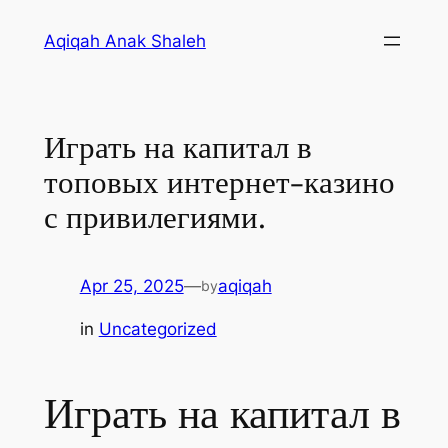
Skip
Aqiqah Anak Shaleh
to
content
Играть на капитал в
топовых интернет-казино
с привилегиями.
Apr 25, 2025
—
aqiqah
by
in
Uncategorized
Играть на капитал в