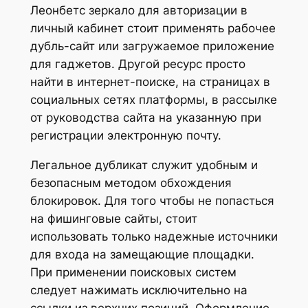
Леонбетс зеркало для авторизации в
личный кабинет стоит применять рабочее
дубль-сайт или загружаемое приложение
для гаджетов. Другой ресурс просто
найти в интернет-поиске, на страницах в
социальных сетях платформы, в рассылке
от руководства сайта на указанную при
регистрации электронную почту.
Легальное дубликат служит удобным и
безопасным методом обхождения
блокировок. Для того чтобы не попасться
на фишинговые сайты, стоит
использовать только надежные источники
для входа на замещающие площадки.
При применении поисковых систем
следует нажимать исключительно на