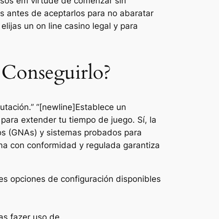
pasos em virtude de comenzar sin
s antes de aceptarlos para no abaratar
lijas un on line casino legal y para
Conseguirlo?
utación.” “[newline]Establece un
para extender tu tiempo de juego. Sí, la
ios (GNAs) y sistemas probados para
orma con conformidad y regulada garantiza
tes opciones de configuración disponibles
as fazer uso de.