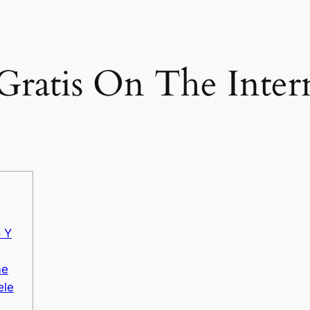
 Gratis On The Inter
 Y
me
ele