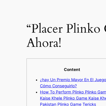
“Placer Plinko
Ahora!
Content
¿hay Un Premio Mayor En El Juego
Cómo Conseguirlo?
How To Perform Plinko Plinko Ga
Kaise Khele Plinko Game Kaise Kh
Pakistan Plinko Game Tericks