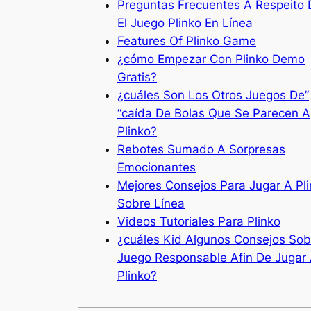
Preguntas Frecuentes A Respeito 
El Juego Plinko En Línea
Features Of Plinko Game
¿cómo Empezar Con Plinko Demo
Gratis?
¿cuáles Son Los Otros Juegos De”
“caída De Bolas Que Se Parecen A
Plinko?
Rebotes Sumado A Sorpresas
Emocionantes
Mejores Consejos Para Jugar A Pl
Sobre Línea
Videos Tutoriales Para Plinko
¿cuáles Kid Algunos Consejos Sob
Juego Responsable Afin De Jugar
Plinko?