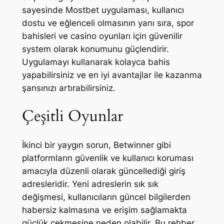
sayesinde Mostbet uygulaması, kullanıcı
dostu ve eğlenceli olmasının yanı sıra, spor
bahisleri ve casino oyunları için güvenilir
system olarak konumunu güçlendirir.
Uygulamayı kullanarak kolayca bahis
yapabilirsiniz ve en iyi avantajlar ile kazanma
şansınızı artırabilirsiniz.
Çeşitli Oyunlar
İkinci bir yaygın sorun, Betwinner gibi
platformların güvenlik ve kullanıcı koruması
amacıyla düzenli olarak güncellediği giriş
adresleridir. Yeni adreslerin sık sık
değişmesi, kullanıcıların güncel bilgilerden
habersiz kalmasına ve erişim sağlamakta
güçlük çekmesine neden olabilir. Bu rehber,