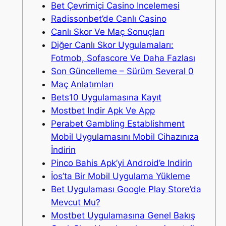
Bet Çevrimiçi Casino Incelemesi
Radissonbet’de Canlı Casino
Canlı Skor Ve Maç Sonuçları
Diğer Canlı Skor Uygulamaları:
Fotmob, Sofascore Ve Daha Fazlası
Son Güncelleme – Sürüm Several 0
Maç Anlatımları
Bets10 Uygulamasına Kayıt
Mostbet Indir Apk Ve App
Perabet Gambling Establishment
Mobil Uygulamasını Mobil Cihazınıza
İndirin
Pinco Bahis Apk’yi Android’e Indirin
İos’ta Bir Mobil Uygulama Yükleme
Bet Uygulaması Google Play Store’da
Mevcut Mu?
Mostbet Uygulamasına Genel Bakış