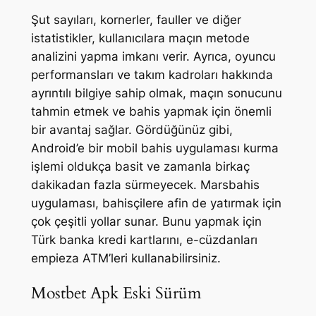
Şut sayıları, kornerler, fauller ve diğer
istatistikler, kullanıcılara maçın metode
analizini yapma imkanı verir. Ayrıca, oyuncu
performansları ve takım kadroları hakkında
ayrıntılı bilgiye sahip olmak, maçın sonucunu
tahmin etmek ve bahis yapmak için önemli
bir avantaj sağlar. Gördüğünüz gibi,
Android’e bir mobil bahis uygulaması kurma
işlemi oldukça basit ve zamanla birkaç
dakikadan fazla sürmeyecek. Marsbahis
uygulaması, bahisçilere afin de yatırmak için
çok çeşitli yollar sunar. Bunu yapmak için
Türk banka kredi kartlarını, e-cüzdanları
empieza ATM’leri kullanabilirsiniz.
Mostbet Apk Eski Sürüm