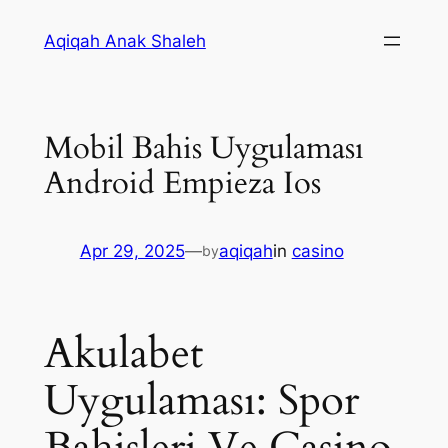
Skip
Aqiqah Anak Shaleh
to
content
Mobil Bahis Uygulaması
Android Empieza Ios
Apr 29, 2025
—
aqiqah
in
casino
by
Akulabet
Uygulaması: Spor