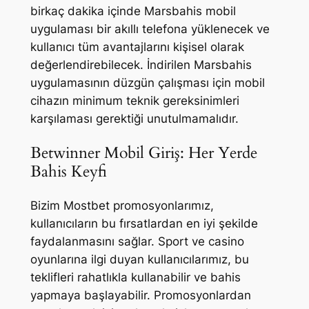
birkaç dakika içinde Marsbahis mobil
uygulaması bir akıllı telefona yüklenecek ve
kullanıcı tüm avantajlarını kişisel olarak
değerlendirebilecek. İndirilen Marsbahis
uygulamasının düzgün çalışması için mobil
cihazın minimum teknik gereksinimleri
karşılaması gerektiği unutulmamalıdır.
Betwinner Mobil Giriş: Her Yerde
Bahis Keyfi
Bizim Mostbet promosyonlarımız,
kullanıcıların bu fırsatlardan en iyi şekilde
faydalanmasını sağlar. Sport ve casino
oyunlarına ilgi duyan kullanıcılarımız, bu
teklifleri rahatlıkla kullanabilir ve bahis
yapmaya başlayabilir. Promosyonlardan