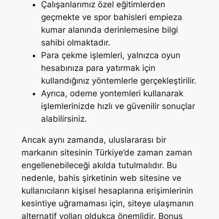
Çalışanlarımız özel eğitimlerden
geçmekte ve spor bahisleri empieza
kumar alanında derinlemesine bilgi
sahibi olmaktadır.
Para çekme işlemleri, yalnızca oyun
hesabınıza para yatırmak için
kullandığınız yöntemlerle gerçekleştirilir.
Ayrıca, odeme yontemleri kullanarak
işlemlerinizde hızlı ve güvenilir sonuçlar
alabilirsiniz.
Ancak aynı zamanda, uluslararası bir
markanın sitesinin Türkiye’de zaman zaman
engellenebileceği akılda tutulmalıdır. Bu
nedenle, bahis şirketinin web sitesine ve
kullanıcıların kişisel hesaplarına erişimlerinin
kesintiye uğramaması için, siteye ulaşmanın
alternatif yolları oldukça önemlidir. Bonus