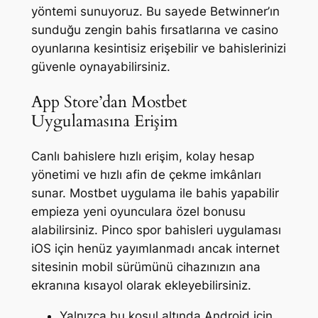
yöntemi sunuyoruz. Bu sayede Betwinner’ın
sunduğu zengin bahis fırsatlarına ve casino
oyunlarına kesintisiz erişebilir ve bahislerinizi
güvenle oynayabilirsiniz.
App Store’dan Mostbet
Uygulamasına Erişim
Canlı bahislere hızlı erişim, kolay hesap
yönetimi ve hızlı afin de çekme imkânları
sunar. Mostbet uygulama ile bahis yapabilir
empieza yeni oyunculara özel bonusu
alabilirsiniz. Pinco spor bahisleri uygulaması
iOS için henüz yayımlanmadı ancak internet
sitesinin mobil sürümünü cihazınızın ana
ekranına kısayol olarak ekleyebilirsiniz.
Yalnızca bu koşul altında Android için