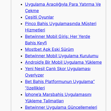
Uygulama Aracılığıyla Para Yatırma Ve
Çekme
Çeşitli Oyunlar
Pinco Bahis Uygulamasında Müşteri
Hizmetleri
Betwinner Mobil Giriş: Her Yerde
Bahis Keyfi
Mostbet Apk Eski Sürüm
Betwinner Mobil Uygulama Kurulumu
Android’e Bir Mobil Uygulama Yükleme
Yeni Nesil Canlı Skor Uygulaması
Overlyzer
Bet Bahis Platformunun Uygulama”
“özellikleri
İphone’a Marsbahis Uygulamasını
Yükleme Talimatları
Betwinner Uygulama Güncellemeleri