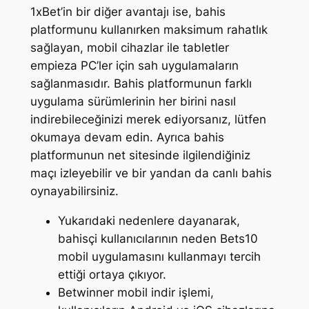
1xBet’in bir diğer avantajı ise, bahis
platformunu kullanırken maksimum rahatlık
sağlayan, mobil cihazlar ile tabletler
empieza PC’ler için sah uygulamaların
sağlanmasıdır. Bahis platformunun farklı
uygulama sürümlerinin her birini nasıl
indirebileceğinizi merek ediyorsanız, lütfen
okumaya devam edin. Ayrıca bahis
platformunun net sitesinde ilgilendiğiniz
maçı izleyebilir ve bir yandan da canlı bahis
oynayabilirsiniz.
Yukarıdaki nedenlere dayanarak,
bahisçi kullanıcılarının neden Bets10
mobil uygulamasını kullanmayı tercih
ettiği ortaya çıkıyor.
Betwinner mobil indir işlemi,