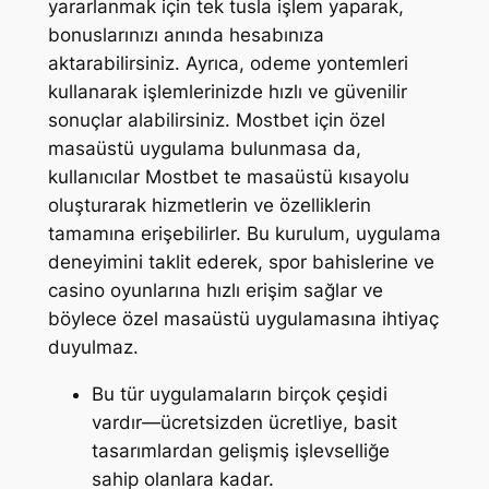
yararlanmak için tek tusla işlem yaparak,
bonuslarınızı anında hesabınıza
aktarabilirsiniz. Ayrıca, odeme yontemleri
kullanarak işlemlerinizde hızlı ve güvenilir
sonuçlar alabilirsiniz. Mostbet için özel
masaüstü uygulama bulunmasa da,
kullanıcılar Mostbet te masaüstü kısayolu
oluşturarak hizmetlerin ve özelliklerin
tamamına erişebilirler. Bu kurulum, uygulama
deneyimini taklit ederek, spor bahislerine ve
casino oyunlarına hızlı erişim sağlar ve
böylece özel masaüstü uygulamasına ihtiyaç
duyulmaz.
Bu tür uygulamaların birçok çeşidi
vardır—ücretsizden ücretliye, basit
tasarımlardan gelişmiş işlevselliğe
sahip olanlara kadar.