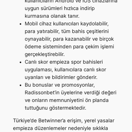
kullanıcıların Android ve iOS cihazlarına
uygun sürümleri hızlıca indirip
kurmasına olanak tanır.
Mobil cihaz kullanıcıları kaydolabilir,
para yatırabilir, tüm bahis çeşitlerini
oynayabilir, para kazanabilir ve birçok
ödeme sisteminden para çekim işlemi
gerçekleştirebilir.
Canlı skor empieza spor bahisleri
uygulaması, kullanıcılara canlı skor
uyarıları ve bildirimler gönderir.
Bu bonuslar ve promosyonlar,
Radissonbet’in üyelerine verdiği değeri
ve onların memnuniyetini ön planda
tuttuğunu göstermektedir.
Türkiye’de Betwinner’a erişim, yerel yasalar
empieza düzenlemeler nedeniyle sıklıkla