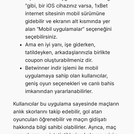
“gibi, bir iOS cihazınız varsa, 1xBet
internet sitesinin mobil sürümüne
gidebilir ve ekranın alt kısmında yer
alan “Mobil uygulamalar” seçeneğini
seçebilirsiniz.
Ama en iyi yanı, işe giderken,
tatildeyken, arkadaşlarınızla birlikte
coupon oluşturabilmeniz dir.
Betwinner indir işlemi ile mobil
uygulamaya sahip olan kullanıcılar,
geniş oyun seçenekleri ve canlı bahis
imkanından yararlanabilirler.
Kullanıcılar bu uygulama sayesinde maçların
anlık skorlarını takip edebilir, gol atan
oyuncuları öğrenebilir ve maçın gidişatı
hakkında bilgi sahibi olabilirler. Ayrıca, maç