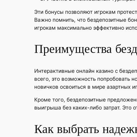
Эти бонусы позволяют игрокам протест
Важно помнить, что бездепозитные бон
игрокам максимально эффективно исп
Преимущества безд
Интерактивные онлайн казино с безд
всего, это возможность попробовать но
новичков освоиться в мире азартных иг
Кроме того, бездепозитные предложен
выигрыша без каких-либо затрат. Это 
Как выбрать надеж