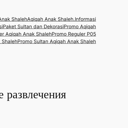
Anak Shaleh
Aqiqah Anak Shaleh.
Informasi
si
Paket Sultan dan Dekorasi
Promo Aqiqah
er Aqiqah Anak Shaleh
Promo Reguler P05
 Shaleh
Promo Sultan Aqiqah Anak Shaleh
е развлечения