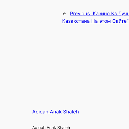
←
Previous:
Казино Кз Луч
Казахстана На этом Сайте”
Aqiqah Anak Shaleh
Aqiqah Anak Shaleh