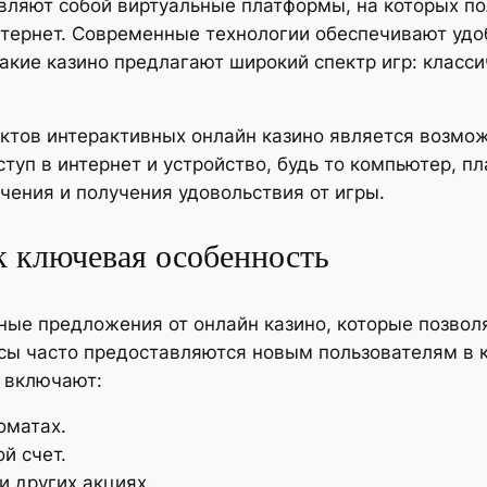
ляют собой виртуальные платформы, на которых пол
нтернет. Современные технологии обеспечивают удо
акие казино предлагают широкий спектр игр: класс
ктов интерактивных онлайн казино является возмож
оступ в интернет и устройство, будь то компьютер, 
ения и получения удовольствия от игры.
к ключевая особенность
ые предложения от онлайн казино, которые позволя
сы часто предоставляются новым пользователям в к
 включают:
оматах.
й счет.
и других акциях.