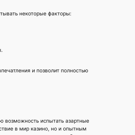
итывать некоторые факторы:
.
впечатления и позволит полностью
ю возможность испытать азартные
ствие в мир казино, но и опытным