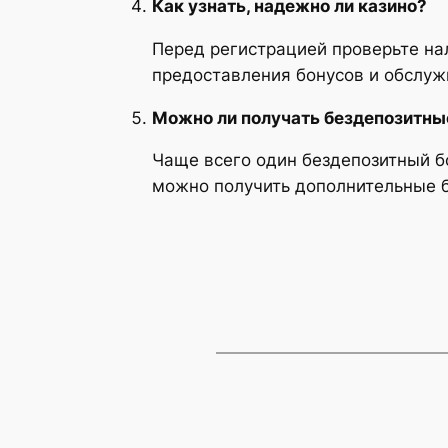
Как узнать, надежно ли казино?
Перед регистрацией проверьте на
предоставления бонусов и обслуж
Можно ли получать бездепозитны
Чаще всего один бездепозитный бо
можно получить дополнительные 