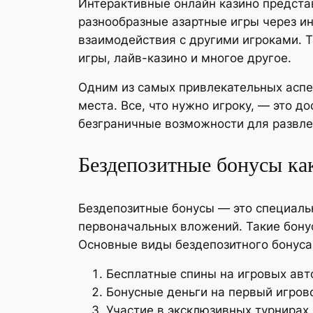
Интерактивные онлайн казино представ
разнообразные азартные игры через и
взаимодействия с другими игроками. Т
игры, лайв-казино и многое другое.
Одним из самых привлекательных аспе
места. Все, что нужно игроку, — это д
безграничные возможности для развлеч
Бездепозитные бонусы ка
Бездепозитные бонусы — это специальн
первоначальных вложений. Такие бону
Основные виды бездепозитного бонуса
Бесплатные спины на игровых авт
Бонусные деньги на первый игрово
Участие в эксклюзивных турнирах 