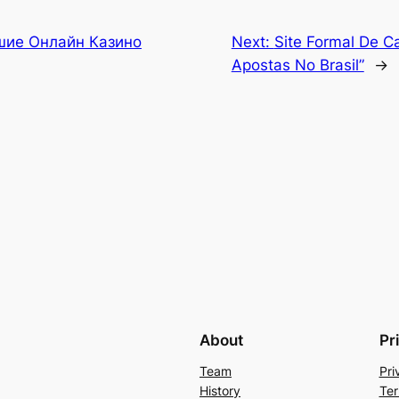
шие Онлайн Казино
Next:
Site Formal De C
Apostas No Brasil”
→
About
Pr
Team
Pri
History
Ter