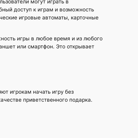
ьзователи могут играть в
бный доступ к играм и возможность
ические игровые автоматы, карточные
ность игры в любое время и из любого
планшет или смартфон. Это открывает
ют игрокам начать игру без
ачестве приветственного подарка.