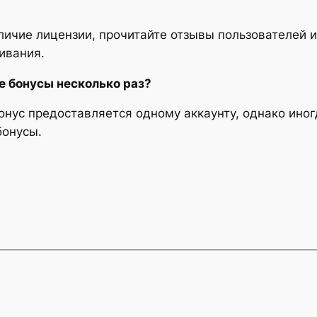
личие лицензии, прочитайте отзывы пользователей и
ивания.
е бонусы несколько раз?
нус предоставляется одному аккаунту, однако иног
бонусы.