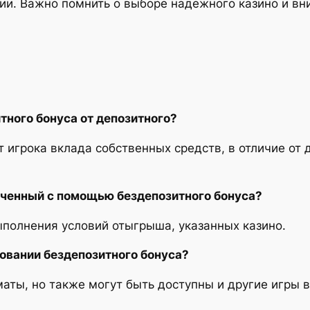
ии. Важно помнить о выборе надежного казино и вн
тного бонуса от депозитного?
т игрока вклада собственных средств, в отличие от
ченный с помощью бездепозитного бонуса?
ыполнения условий отыгрыша, указанных казино.
овании бездепозитного бонуса?
аты, но также могут быть доступны и другие игры в