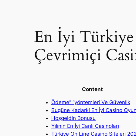
En İyi Türkiy
Çevrimiçi Cas
Content
Ödeme” “yöntemleri Ve Güvenlik
Bugüne Kadarki En İyi Casino Oyun
Hoşgeldin Bonusu
Yılının En İyi Canlı Casinoları
Türkiye On Line Casino Siteleri 20