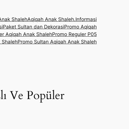
Anak Shaleh
Aqiqah Anak Shaleh.
Informasi
si
Paket Sultan dan Dekorasi
Promo Aqiqah
er Aqiqah Anak Shaleh
Promo Reguler P05
 Shaleh
Promo Sultan Aqiqah Anak Shaleh
slı Ve Popüler