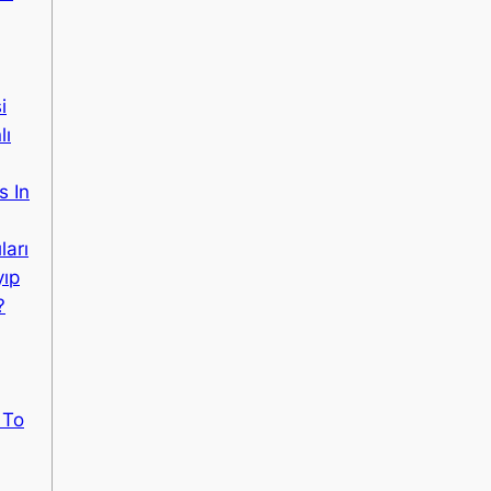
i
lı
s In
ları
yıp
?
 To