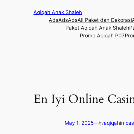
Skip
Aqiqah Anak Shaleh
to
Ads
Ads
Ads
All Paket dan Dekorasi
content
Paket Aqiqah Anak Shaleh
P
Promo Aqiqah P07
Pro
En Iyi Online Casino
May 1, 2025
—
aqiqah
in
cas
by