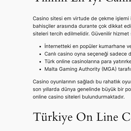
Casino sitesi em virtude de çekme işlemi iç
bahisçiler arasında durante çok dikkat e
siteleri tercih edilmelidir. Güvenilir hizm
İnternetteki en popüler kumarhane ve
Canlı casino oyna seçeneği sadece den
Türk online casinolarına para yatırı
Malta Gaming Authority (MGA) tarafı
Casino oyunlarının sağladı bu rahatlık oyun
son yıllarda dünya genelinde büyük bir po
online casino siteleri bulundurmaktadır.
Türkiye On Line Ca