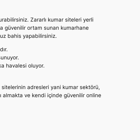
ilirsiniz. Zararlı kumar siteleri yerli
aka güvenilir ortam sunan kumarhane
uz bahis yapabilirsiniz.
dır.
sunuyor.
a havalesi oluyor.
 sitelerinin adresleri yani kumar sektörü,
 almakta ve kendi içinde güvenilir online