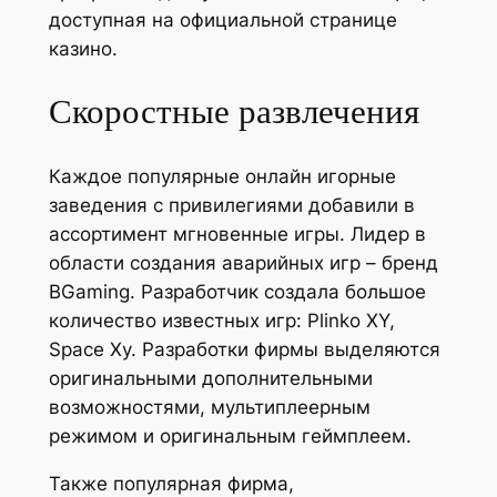
доступная на официальной странице
казино.
Скоростные развлечения
Каждое популярные онлайн игорные
заведения с привилегиями добавили в
ассортимент мгновенные игры. Лидер в
области создания аварийных игр – бренд
BGaming. Разработчик создала большое
количество известных игр: Plinko XY,
Space Xy. Разработки фирмы выделяются
оригинальными дополнительными
возможностями, мультиплеерным
режимом и оригинальным геймплеем.
Также популярная фирма,