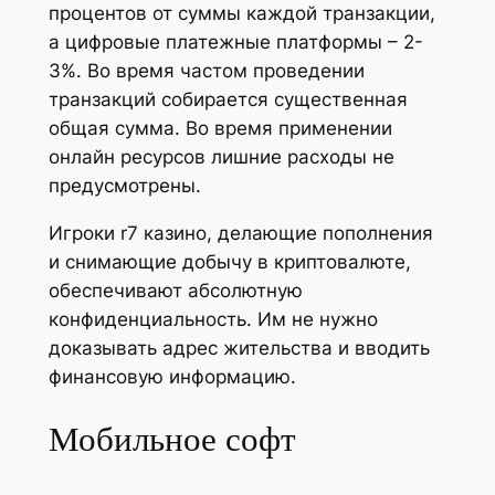
процентов от суммы каждой транзакции,
а цифровые платежные платформы – 2-
3%. Во время частом проведении
транзакций собирается существенная
общая сумма. Во время применении
онлайн ресурсов лишние расходы не
предусмотрены.
Игроки r7 казино, делающие пополнения
и снимающие добычу в криптовалюте,
обеспечивают абсолютную
конфиденциальность. Им не нужно
доказывать адрес жительства и вводить
финансовую информацию.
Мобильное софт