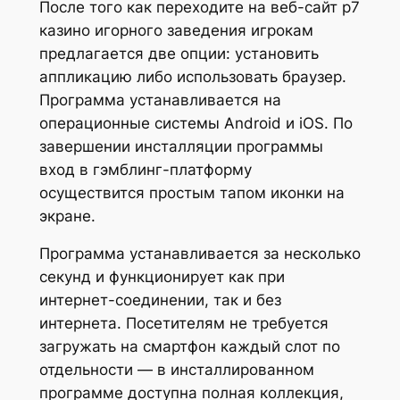
После того как переходите на веб-сайт р7
казино игорного заведения игрокам
предлагается две опции: установить
аппликацию либо использовать браузер.
Программа устанавливается на
операционные системы Android и iOS. По
завершении инсталляции программы
вход в гэмблинг-платформу
осуществится простым тапом иконки на
экране.
Программа устанавливается за несколько
секунд и функционирует как при
интернет-соединении, так и без
интернета. Посетителям не требуется
загружать на смартфон каждый слот по
отдельности — в инсталлированном
программе доступна полная коллекция,