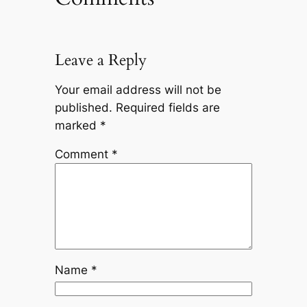
Leave a Reply
Your email address will not be
published.
Required fields are
marked
*
Comment
*
Name
*