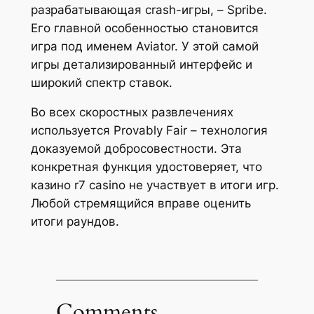
разрабатывающая crash-игры, – Spribe.
Его главной особенностью становится
игра под именем Aviator. У этой самой
игры детализированный интерфейс и
широкий спектр ставок.
Во всех скоростных развлечениях
используется Provably Fair – технология
доказуемой добросовестности. Эта
конкретная функция удостоверяет, что
казино r7 casino не участвует в итоги игр.
Любой стремящийся вправе оценить
итоги раундов.
Comments