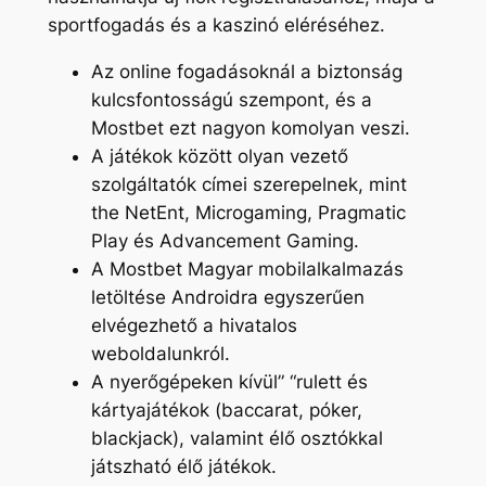
sportfogadás és a kaszinó eléréséhez.
Az online fogadásoknál a biztonság
kulcsfontosságú szempont, és a
Mostbet ezt nagyon komolyan veszi.
A játékok között olyan vezető
szolgáltatók címei szerepelnek, mint
the NetEnt, Microgaming, Pragmatic
Play és Advancement Gaming.
A Mostbet Magyar mobilalkalmazás
letöltése Androidra egyszerűen
elvégezhető a hivatalos
weboldalunkról.
A nyerőgépeken kívül” “rulett és
kártyajátékok (baccarat, póker,
blackjack), valamint élő osztókkal
játszható élő játékok.