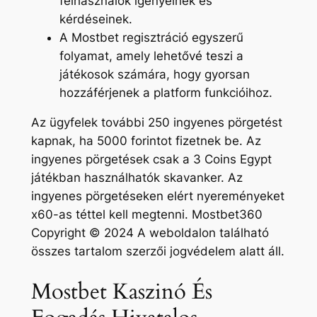
felhasználók igényeinek és
kérdéseinek.
A Mostbet regisztráció egyszerű
folyamat, amely lehetővé teszi a
játékosok számára, hogy gyorsan
hozzáférjenek a platform funkcióihoz.
Az ügyfelek további 250 ingyenes pörgetést
kapnak, ha 5000 forintot fizetnek be. Az
ingyenes pörgetések csak a 3 Coins Egypt
játékban használhatók skavanker. Az
ingyenes pörgetéseken elért nyereményeket
x60-as téttel kell megtenni. Mostbet360
Copyright © 2024 A weboldalon található
összes tartalom szerzői jogvédelem alatt áll.
Mostbet Kaszinó És