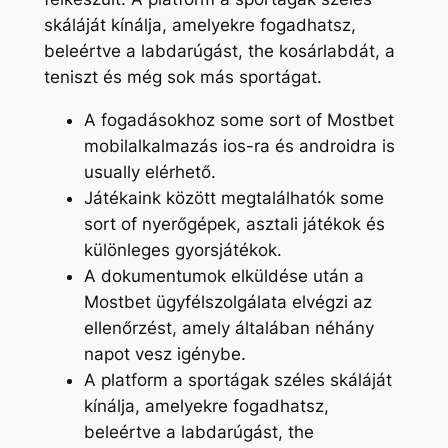
skáláját kínálja, amelyekre fogadhatsz,
beleértve a labdarúgást, the kosárlabdát, a
teniszt és még sok más sportágat.
A fogadásokhoz some sort of Mostbet
mobilalkalmazás ios-ra és androidra is
usually elérhető.
Játékaink között megtalálhatók some
sort of nyerőgépek, asztali játékok és
különleges gyorsjátékok.
A dokumentumok elküldése után a
Mostbet ügyfélszolgálata elvégzi az
ellenőrzést, amely általában néhány
napot vesz igénybe.
A platform a sportágak széles skáláját
kínálja, amelyekre fogadhatsz,
beleértve a labdarúgást, the