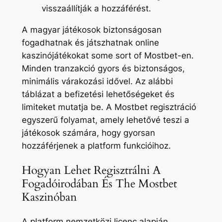
visszaállítják a hozzáférést.
A magyar játékosok biztonságosan
fogadhatnak és játszhatnak online
kaszinójátékokat some sort of Mostbet-en.
Minden tranzakció gyors és biztonságos,
minimális várakozási idővel. Az alábbi
táblázat a befizetési lehetőségeket és
limiteket mutatja be. A Mostbet regisztráció
egyszerű folyamat, amely lehetővé teszi a
játékosok számára, hogy gyorsan
hozzáférjenek a platform funkcióihoz.
Hogyan Lehet Regisztrálni A
Fogadóirodában És The Mostbet
Kaszinóban
A platform nemzetközi licenc alapján