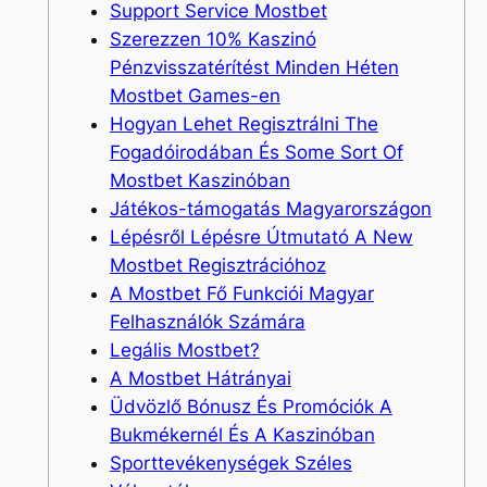
Support Service Mostbet
Szerezzen 10% Kaszinó
Pénzvisszatérítést Minden Héten
Mostbet Games-en
Hogyan Lehet Regisztrálni The
Fogadóirodában És Some Sort Of
Mostbet Kaszinóban
Játékos-támogatás Magyarországon
Lépésről Lépésre Útmutató A New
Mostbet Regisztrációhoz
A Mostbet Fő Funkciói Magyar
Felhasználók Számára
Legális Mostbet?
A Mostbet Hátrányai
Üdvözlő Bónusz És Promóciók A
Bukmékernél És A Kaszinóban
Sporttevékenységek Széles