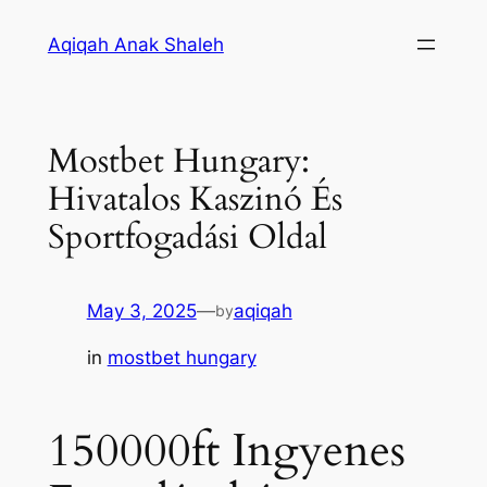
Skip
Aqiqah Anak Shaleh
to
content
Mostbet Hungary:
Hivatalos Kaszinó És
Sportfogadási Oldal
May 3, 2025
—
aqiqah
by
in
mostbet hungary
150000ft Ingyenes