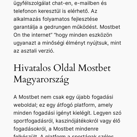
ügyfélszolgálat chat-en, e-mailben és
telefonon keresztül is elérhető. Az
alkalmazás folyamatos fejlesztése
garantálja a gedrungen működést. Mostbet
On the internet” “hogy minden eszközön
ugyanazt a minőségi élményt nyújtsuk, mint
az asztali verzió.
Hivatalos Oldal Mostbet
Magyarország
A Mostbet nem csak egy újabb fogadási
weboldal; ez egy átfogó platform, amely
minden fogadási igényt kielégít. Legyen szó
sportfogadásról, kaszinójátékokról vagy élő
fogadásokról, a Mostbet mindenre
felkészült. A platform a sportágak széles