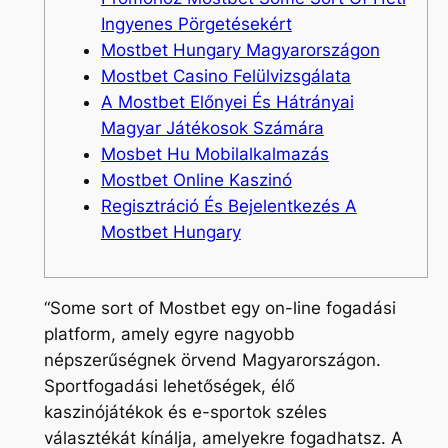
Ingyenes Pörgetésekért
Mostbet Hungary Magyarországon
Mostbet Casino Felülvizsgálata
A Mostbet Előnyei És Hátrányai
Magyar Játékosok Számára
Mosbet Hu Mobilalkalmazás
Mostbet Online Kaszinó
Regisztráció És Bejelentkezés A
Mostbet Hungary
“Some sort of Mostbet egy on-line fogadási
platform, amely egyre nagyobb
népszerűségnek örvend Magyarországon.
Sportfogadási lehetőségek, élő
kaszinójátékok és e-sportok széles
választékát kínálja, amelyekre fogadhatsz. A