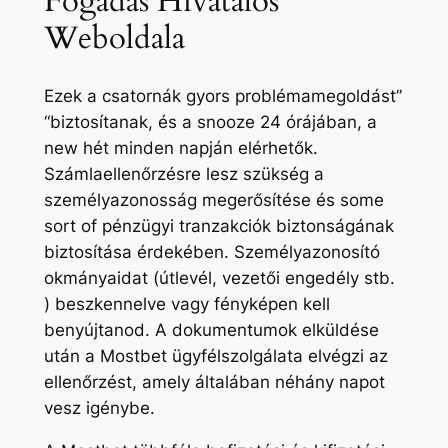
Fogadás Hivatalos
Weboldala
Ezek a csatornák gyors problémamegoldást”
“biztosítanak, és a snooze 24 órájában, a
new hét minden napján elérhetők.
Számlaellenőrzésre lesz szükség a
személyazonosság megerősítése és some
sort of pénzügyi tranzakciók biztonságának
biztosítása érdekében. Személyazonosító
okmányaidat (útlevél, vezetői engedély stb.
) beszkennelve vagy fényképen kell
benyújtanod. A dokumentumok elküldése
után a Mostbet ügyfélszolgálata elvégzi az
ellenőrzést, amely általában néhány napot
vesz igénybe.