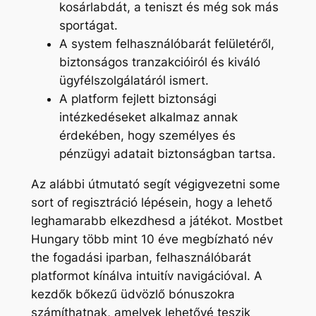
kosárlabdát, a teniszt és még sok más
sportágat.
A system felhasználóbarát felületéről,
biztonságos tranzakcióiról és kiváló
ügyfélszolgálatáról ismert.
A platform fejlett biztonsági
intézkedéseket alkalmaz annak
érdekében, hogy személyes és
pénzügyi adatait biztonságban tartsa.
Az alábbi útmutató segít végigvezetni some
sort of regisztráció lépésein, hogy a lehető
leghamarabb elkezdhesd a játékot. Mostbet
Hungary több mint 10 éve megbízható név
the fogadási iparban, felhasználóbarát
platformot kínálva intuitív navigációval. A
kezdők bőkezű üdvözlő bónuszokra
számíthatnak, amelyek lehetővé teszik