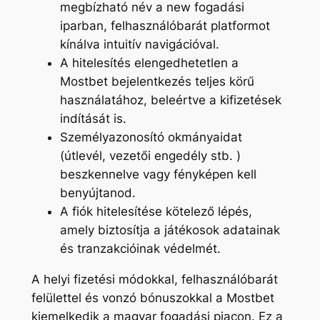
megbízható név a new fogadási
iparban, felhasználóbarát platformot
kínálva intuitív navigációval.
A hitelesítés elengedhetetlen a
Mostbet bejelentkezés teljes körű
használatához, beleértve a kifizetések
indítását is.
Személyazonosító okmányaidat
(útlevél, vezetői engedély stb. )
beszkennelve vagy fényképen kell
benyújtanod.
A fiók hitelesítése kötelező lépés,
amely biztosítja a játékosok adatainak
és tranzakcióinak védelmét.
A helyi fizetési módokkal, felhasználóbarát
felülettel és vonzó bónuszokkal a Mostbet
kiemelkedik a magyar fogadási piacon. Ez a