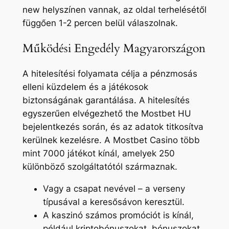
new helyszínen vannak, az oldal terhelésétől
függően 1-2 percen belül válaszolnak.
Működési Engedély Magyarországon
A hitelesítési folyamata célja a pénzmosás
elleni küzdelem és a játékosok
biztonságának garantálása. A hitelesítés
egyszerűen elvégezhető the Mostbet HU
bejelentkezés során, és az adatok titkosítva
kerülnek kezelésre. A Mostbet Casino több
mint 7000 játékot kínál, amelyek 250
különböző szolgáltatótól származnak.
Vagy a csapat nevével – a verseny
típusával a keresősávon keresztül.
A kaszinó számos promóciót is kínál,
például kriptobónuszokat, bónuszokat