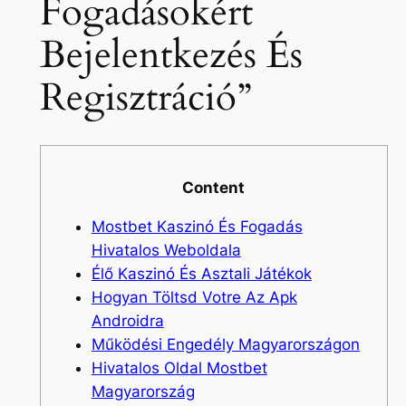
Fogadásokért
Bejelentkezés És
Regisztráció”
Content
Mostbet Kaszinó És Fogadás
Hivatalos Weboldala
Élő Kaszinó És Asztali Játékok
Hogyan Töltsd Votre Az Apk
Androidra
Működési Engedély Magyarországon
Hivatalos Oldal Mostbet
Magyarország