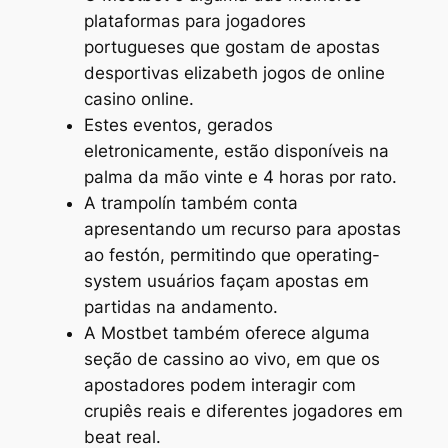
plataformas para jogadores
portugueses que gostam de apostas
desportivas elizabeth jogos de online
casino online.
Estes eventos, gerados
eletronicamente, estão disponíveis na
palma da mão vinte e 4 horas por rato.
A trampolín também conta
apresentando um recurso para apostas
ao festón, permitindo que operating-
system usuários façam apostas em
partidas na andamento.
A Mostbet também oferece alguma
seção de cassino ao vivo, em que os
apostadores podem interagir com
crupiês reais e diferentes jogadores em
beat real.