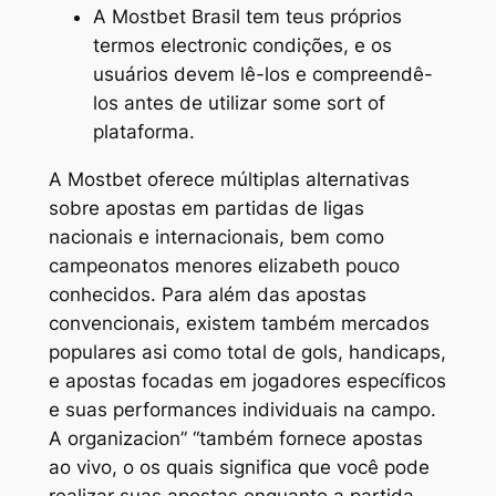
A Mostbet Brasil tem teus próprios
termos electronic condições, e os
usuários devem lê-los e compreendê-
los antes de utilizar some sort of
plataforma.
A Mostbet oferece múltiplas alternativas
sobre apostas em partidas de ligas
nacionais e internacionais, bem como
campeonatos menores elizabeth pouco
conhecidos. Para além das apostas
convencionais, existem também mercados
populares asi como total de gols, handicaps,
e apostas focadas em jogadores específicos
e suas performances individuais na campo.
A organizacion” “também fornece apostas
ao vivo, o os quais significa que você pode
realizar suas apostas enquanto a partida