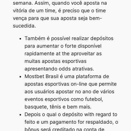
semana. Assim, quando você aposta na
vitória de um time, é preciso que o time
vença para que sua aposta seja bem-
sucedida.
Também é possível realizar depósitos
para aumentar o forte disponível
rapidamente at the aproveitar as
muitas apostas esportivas
apresentando odds atrativas.
Mostbet Brasil é uma plataforma de
apostas esportivas on-line que permite
aos usuários apostar no ano de vários
eventos esportivos como futebol,
basquete, tênis e bem mais.
Depois o qual o depósito with regard to
feito e um pagamento for respaldado, o
bônus será creditado na conta de