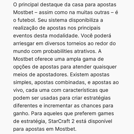
O principal destaque da casa para apostas
Mostbet – assim como na muitas outras – é
o futebol. Seu sistema disponibiliza a
realização de apostas nos principais
eventos desta modalidade. Você poderá
arriesgar em diversos torneios ao redor do
mundo com probabilities atrativos. A
Mostbet oferece uma ampla gama de
opções de apostas para atender quaisquer
meios de apostadores. Existem apostas
simples, apostas combinadas, e apostas ao
vivo, cada uma com características que
podem ser usadas para criar estratégias
diferentes e incrementar as chances para
ganho. Para aqueles que preferem games
de estratégia, StarCraft 2 está disponível
para apostas em Mostbet.