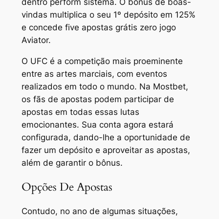
dentro perform sistema. O bônus de boas-
vindas multiplica o seu 1º depósito em 125%
e concede five apostas grátis zero jogo
Aviator.
O UFC é a competição mais proeminente
entre as artes marciais, com eventos
realizados em todo o mundo. Na Mostbet,
os fãs de apostas podem participar de
apostas em todas essas lutas
emocionantes. Sua conta agora estará
configurada, dando-lhe a oportunidade de
fazer um depósito e aproveitar as apostas,
além de garantir o bônus.
Opções De Apostas
Contudo, no ano de algumas situações,