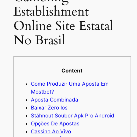
Establishment
Online Site Estatal
No Brasil
Content
Como Produzir Uma Aposta Em
Mostbet?
Aposta Combinada
Baixar Zero Ios
Stáhnout Soubor Apk Pro Android
Opções De Apostas
Cassino Ao Vivo