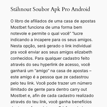
Stáhnout Soubor Apk Pro Android
O libro de afiliados de uma casa de apostas
Mostbet funciona de uma forma bem
notevole e permite o qual você” “lucre
indicando a incapere para os seus amigos.
Nesta opção, será gerado o link individual
pra você enviar aos seus amigos elizabeth
conhecidos. Para qualquer cadastro feito
através do seu hyperlink de acesso, você
ganhará um “amigo” na casa de apostas –
este amigo é a pessoa que ze cadastrou
pelo teu link. Você pode trazer um número
ilimitado de gente para dentro carry out
Mostbet e, afin de cada cadastro realizado
através do teu link, você ganha benefícios