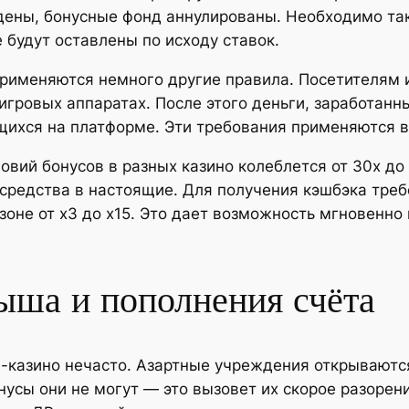
дены, бонусные фонд аннулированы. Необходимо такж
 будут оставлены по исходу ставок.
рименяются немного другие правила. Посетителям 
гровых аппаратах. После этого деньги, заработанны
щихся на платформе. Эти требования применяются в
вий бонусов в разных казино колеблется от 30x до 
средства в настоящие. Для получения кэшбэка треб
не от х3 до х15. Это дает возможность мгновенно и
ыша и пополнения счёта
н-казино нечасто. Азартные учреждения открываютс
нусы они не могут — это вызовет их скорое разорен