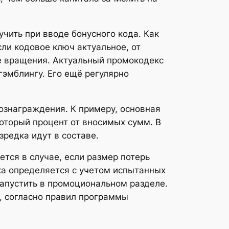
чить при вводе бонусного кода. Как
сли кодовое ключ актуальное, от
е вращения. Актуальный промокодекс
гэмблингу. Его ещё регулярно
ознаграждения. К примеру, основная
оторый процент от вносимых сумм. В
редка идут в составе.
тся в случае, если размер потерь
ка определяется с учетом испытанных
запустить в промоциональном разделе.
, согласно правил программы