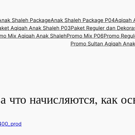
Anak Shaleh Package
Anak Shaleh Package P04
Aqiqah 
aket Aqiqah Anak Shaleh P03
Paket Reguler dan Dekora
mo Mix Aqiqah Anak Shaleh
Promo Mix P06
Promo Regul
Promo Sultan Aqiqah Anak
за что начисляются, как о
400_prod