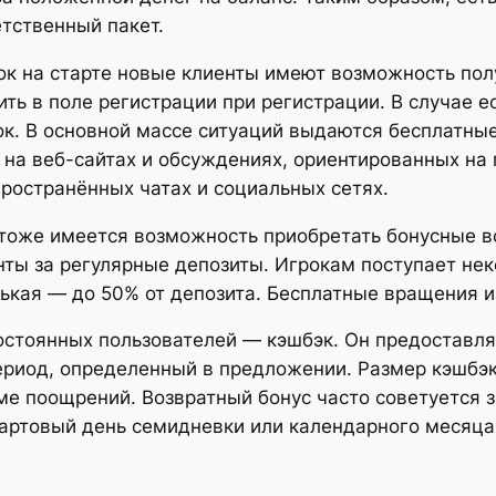
етственный пакет.
к на старте новые клиенты имеют возможность полу
ть в поле регистрации при регистрации. В случае е
ок. В основной массе ситуаций выдаются бесплатны
 на веб-сайтах и обсуждениях, ориентированных на 
ространённых чатах и социальных сетях.
 тоже имеется возможность приобретать бонусные в
ты за регулярные депозиты. Игрокам поступает нек
ькая — до 50% от депозита. Бесплатные вращения из
стоянных пользователей — кэшбэк. Он предоставляе
ериод, определенный в предложении. Размер кэшбэ
теме поощрений. Возвратный бонус часто советуется 
тартовый день семидневки или календарного месяца