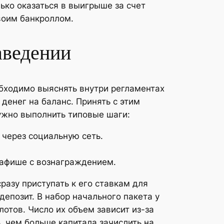
ько оказаться в выигрыше за счет
своим банкроллом.
аведении
бходимо выяснять внутри регламентах
денег на баланс. Принять с этим
ужно выполнить типовые шаги:
через социальную сеть.
 афише с вознаграждением.
разу приступать к его ставкам для
депозит. В набор начального пакета у
отов. Число их объем зависит из-за
, чем больше капитала зачислить на