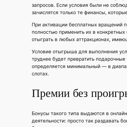
запросов. Если условия были не соблю
зачислятся только те финансы, которые
При активации бесплатных вращений п
полностью применить их в конкретных и
отыграть в любых аттракционах, имею
Условие отыгрыша для выполнения усло
труднее будет превратить подарочные 
определяется минимальный — в диапазо
слотах.
Премии без проигр
Бонусы такого типа выдаются в онлай
деятельности: просто так раздавать бо