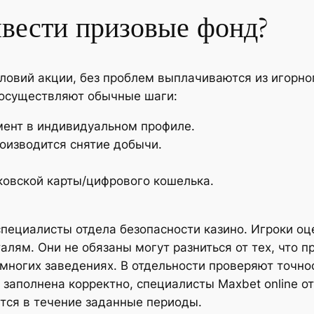
вести призовые фонд?
ловий акции, без проблем выплачиваются из игорно
 осуществляют обычные шаги:
ент в индивидуальном профиле.
оизводится снятие добычи.
овской карты/цифрового кошелька.
ециалисты отдела безопасности казино. Игроки оце
лям. Они не обязаны могут разниться от тех, что п
многих заведениях. В отдельности проверяют точно
заполнена корректно, специалисты Maxbet online о
тся в течение заданные периоды.