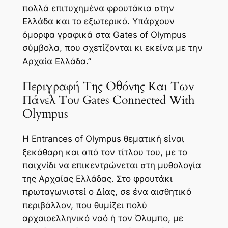
πολλά επιτυχημένα φρουτάκια στην
Ελλάδα και το εξωτερικό. Υπάρχουν
όμορφα γραφικά στα Gates of Olympus
σύμβολα, που σχετίζονται κι εκείνα με την
Αρχαία Ελλάδα.”
Περιγραφή Της Οθόνης Και Των
Πάνελ Του Gates Connected With
Olympus
Η Entrances of Olympus θεματική είναι
ξεκάθαρη και από τον τίτλου του, με το
παιχνίδι να επικεντρώνεται στη μυθολογία
της Αρχαίας Ελλάδας. Στο φρουτάκι
πρωταγωνιστεί ο Δίας, σε ένα αισθητικό
περιβάλλον, που θυμίζει πολύ
αρχαιοελληνικό ναό ή τον Όλυμπο, με