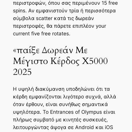
περιστροφών, όπου σας περιμένουν 15 free
spins. Αν εμφανιστούν τρία ή περισσότερα
σύμβολα scatter κατά τις δωρεάν
περιστροφές, θα πάρετε επιπλέον your
current five free rotates.
«παίξε Δωρεάν Με
Μέγιστο Κέρδος X5000
2025
Η υψηλή διακύμανση υποδηλώνει ότι τα
κέρδη εμφανίζονται λιγότερο συχνά, αλλά
όταν έρθουν, είναι συνήθως σημαντικά
υψηλότερα. Το Entrances of Olympus είναι
πλήρως συμβατό με κινητές συσκευές,
λειτουργώντας άψογα σε Android και iOS