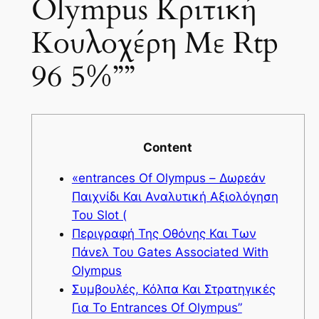
Olympus Κριτική
Κουλοχέρη Με Rtp
96 5%””
Content
«entrances Of Olympus – Δωρεάν
Παιχνίδι Και Αναλυτική Αξιολόγηση
Του Slot (
Περιγραφή Της Οθόνης Και Των
Πάνελ Του Gates Associated With
Olympus
Συμβουλές, Κόλπα Και Στρατηγικές
Για Το Entrances Of Olympus”