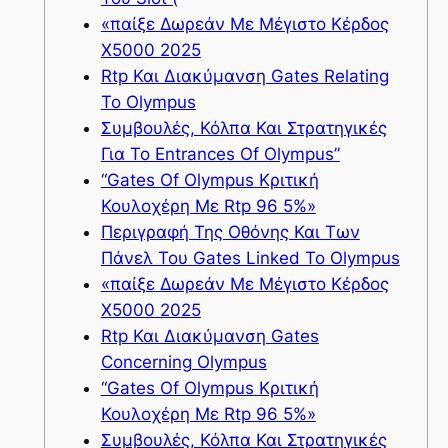
«παίξε Δωρεάν Με Μέγιστο Κέρδος
X5000 2025
Rtp Και Διακύμανση Gates Relating
To Olympus
Συμβουλές, Κόλπα Και Στρατηγικές
Για Το Entrances Of Olympus”
“Gates Of Olympus Κριτική
Κουλοχέρη Με Rtp 96 5%»
Περιγραφή Της Οθόνης Και Των
Πάνελ Του Gates Linked To Olympus
«παίξε Δωρεάν Με Μέγιστο Κέρδος
X5000 2025
Rtp Και Διακύμανση Gates
Concerning Olympus
“Gates Of Olympus Κριτική
Κουλοχέρη Με Rtp 96 5%»
Συμβουλές, Κόλπα Και Στρατηγικές