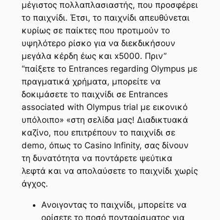
μέγιστος πολλαπλασιαστής, που προσφέρει
το παιχνίδι. Έτσι, το παιχνίδι απευθύνεται
κυρίως σε παίκτες που προτιμούν το
υψηλότερο ρίσκο για να διεκδικήσουν
μεγάλα κέρδη έως και x5000. Πριν”
“παίξετε το Entrances regarding Olympus με
πραγματικά χρήματα, μπορείτε να
δοκιμάσετε το παιχνίδι σε Entrances
associated with Olympus trial με εικονικό
υπόλοιπο» «στη σελίδα μας! Διαδικτυακά
καζίνο, που επιτρέπουν το παιχνίδι σε
demo, όπως το Casino Infinity, σας δίνουν
τη δυνατότητα να ποντάρετε ψεύτικα
λεφτά και να απολαύσετε το παιχνίδι χωρίς
άγχος.
Ανοιγοντας το παιχνίδι, μπορείτε να
ορίσετε το ποσό πονταρίσματος για