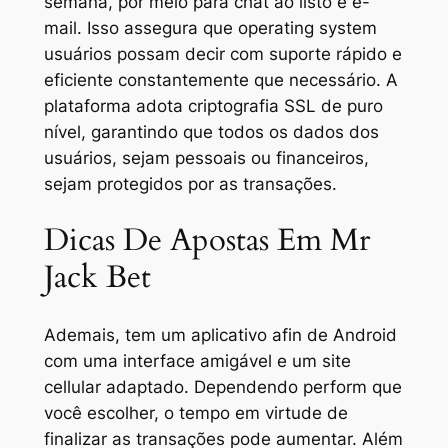
semana, por meio para chat ao listo e e-
mail. Isso assegura que operating system
usuários possam decir com suporte rápido e
eficiente constantemente que necessário. A
plataforma adota criptografia SSL de puro
nível, garantindo que todos os dados dos
usuários, sejam pessoais ou financeiros,
sejam protegidos por as transações.
Dicas De Apostas Em Mr
Jack Bet
Ademais, tem um aplicativo afin de Android
com uma interface amigável e um site
cellular adaptado. Dependendo perform que
você escolher, o tempo em virtude de
finalizar as transações pode aumentar. Além