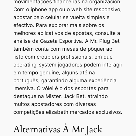
movimentações financeiras na organizacion.
Com o iphone app ou o web site responsivo,
apostar pelo celular se vuelta simples e
efectivo. Para explorar mais sobre os
melhores aplicativos de apostas, consulte a
análise da Gazeta Esportiva. A Mr. Plug Bet
também conta com mesas de pôquer ao
listo com croupiers profissionais, em que
operating-system jogadores podem interagir
em tempo genuine, alguns até na
português, garantindo alguma experiência
imersiva. O vôlei é o dos esportes para
destaque na Mister. Jack Bet, atraindo
muitos apostadores com diversas
competições elizabeth mercados exclusivos.
Alternativas À Mr Jack