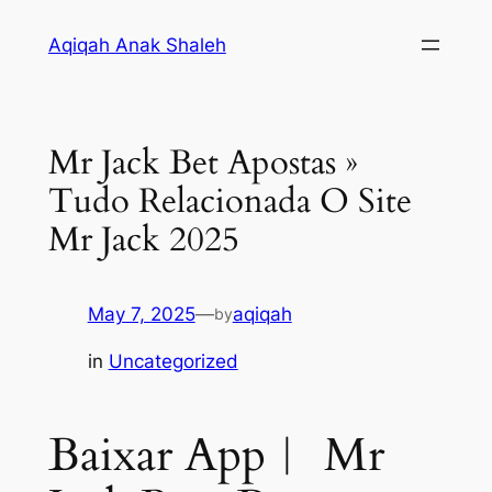
Skip
Aqiqah Anak Shaleh
to
content
Mr Jack Bet Apostas »
Tudo Relacionada O Site
Mr Jack 2025
May 7, 2025
—
aqiqah
by
in
Uncategorized
Baixar App︱ Mr