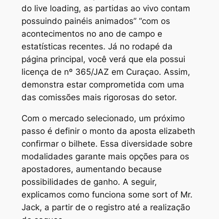
do live loading, as partidas ao vivo contam
possuindo painéis animados” “com os
acontecimentos no ano de campo e
estatísticas recentes. Já no rodapé da
página principal, você verá que ela possui
licença de nº 365/JAZ em Curaçao. Assim,
demonstra estar comprometida com uma
das comissões mais rigorosas do setor.
Com o mercado selecionado, um próximo
passo é definir o monto da aposta elizabeth
confirmar o bilhete. Essa diversidade sobre
modalidades garante mais opções para os
apostadores, aumentando because
possibilidades de ganho. A seguir,
explicamos como funciona some sort of Mr.
Jack, a partir de o registro até a realização