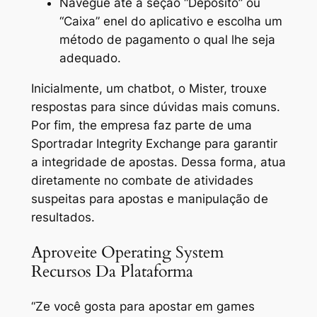
Navegue até a seção “Depósito” ou
“Caixa” enel do aplicativo e escolha um
método de pagamento o qual lhe seja
adequado.
Inicialmente, um chatbot, o Mister, trouxe
respostas para since dúvidas mais comuns.
Por fim, the empresa faz parte de uma
Sportradar Integrity Exchange para garantir
a integridade de apostas. Dessa forma, atua
diretamente no combate de atividades
suspeitas para apostas e manipulação de
resultados.
Aproveite Operating System
Recursos Da Plataforma
“Ze você gosta para apostar em games