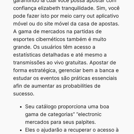
garantindo la cual você possa apostar com
confiança elizabeth tranquilidade. Sim, você
pode fazer isto por meio carry out aplicativo
móvel ou do site móvel da casa de apostas.
A gama de mercados na partidas de
esportes cibernéticos também é muito
grande. Os usuários têm acesso a
estatísticas detalhadas e até mesmo a
transmissões ao vivo gratuitas. Apostar de
forma estratégica, gerenciar bem a banca e
estudar os eventos são práticas essenciais
afin de aumentar as probabilities de
sucesso.
Seu catálogo proporciona uma boa
gama de categorias” “electronic
mercados para seus palpites.
Eles o ajudarão a recuperar o acesso à