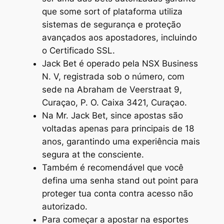
que some sort of plataforma utiliza
sistemas de segurança e proteção
avançados aos apostadores, incluindo
o Certificado SSL.
Jack Bet é operado pela NSX Business
N. V, registrada sob o número, com
sede na Abraham de Veerstraat 9,
Curaçao, P. O. Caixa 3421, Curaçao.
Na Mr. Jack Bet, since apostas são
voltadas apenas para principais de 18
anos, garantindo uma experiência mais
segura at the consciente.
Também é recomendável que você
defina uma senha stand out point para
proteger tua conta contra acesso não
autorizado.
Para começar a apostar na esportes