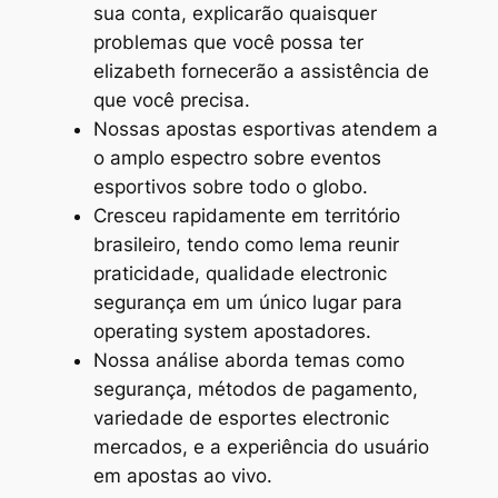
sua conta, explicarão quaisquer
problemas que você possa ter
elizabeth fornecerão a assistência de
que você precisa.
Nossas apostas esportivas atendem a
o amplo espectro sobre eventos
esportivos sobre todo o globo.
Cresceu rapidamente em território
brasileiro, tendo como lema reunir
praticidade, qualidade electronic
segurança em um único lugar para
operating system apostadores.
Nossa análise aborda temas como
segurança, métodos de pagamento,
variedade de esportes electronic
mercados, e a experiência do usuário
em apostas ao vivo.