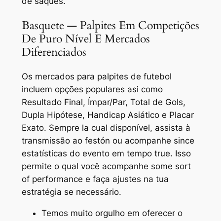
de saques.
Basquete — Palpites Em Competições
De Puro Nível E Mercados
Diferenciados
Os mercados para palpites de futebol
incluem opções populares asi como
Resultado Final, Ímpar/Par, Total de Gols,
Dupla Hipótese, Handicap Asiático e Placar
Exato. Sempre la cual disponível, assista à
transmissão ao festón ou acompanhe since
estatísticas do evento em tempo true. Isso
permite o qual você acompanhe some sort
of performance e faça ajustes na tua
estratégia se necessário.
Temos muito orgulho em oferecer o