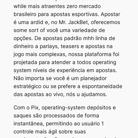
while mais atraentes zero mercado
brasileiro para apostas esportivas. Apostar
é uma ardid e, no Mr. JackBet, oferecemos
some sort of você uma variedade de
opções. De apostas padrão mhh linha de
dinheiro a parlays, teasers e apostas na
jogo mais complexas, nossa plataforma foi
projetada para atender a todos operating
system níveis de experiência em apostas.
Não importa se você é um planejador
estratégico ou se prefere a espontaneidade
das apostas ao vivo, nós u ajudamos.
Com o Pix, operating-system depósitos e
saques são processados de forma
instantânea, permitindo ao usuário 1
controle mais ágil sobre suas