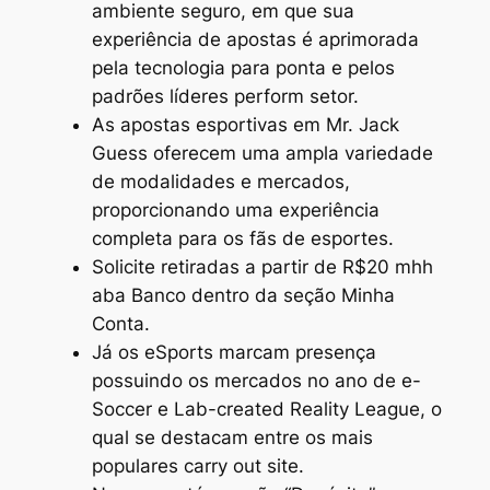
ambiente seguro, em que sua
experiência de apostas é aprimorada
pela tecnologia para ponta e pelos
padrões líderes perform setor.
As apostas esportivas em Mr. Jack
Guess oferecem uma ampla variedade
de modalidades e mercados,
proporcionando uma experiência
completa para os fãs de esportes.
Solicite retiradas a partir de R$20 mhh
aba Banco dentro da seção Minha
Conta.
Já os eSports marcam presença
possuindo os mercados no ano de e-
Soccer e Lab-created Reality League, o
qual se destacam entre os mais
populares carry out site.