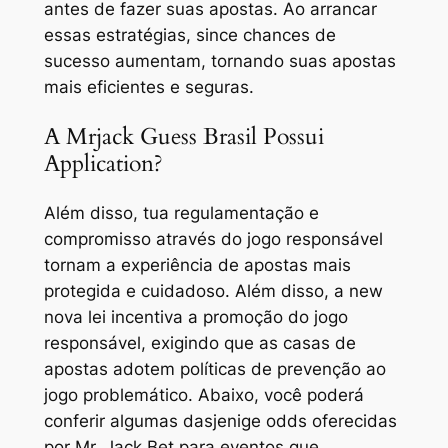
antes de fazer suas apostas. Ao arrancar
essas estratégias, since chances de
sucesso aumentam, tornando suas apostas
mais eficientes e seguras.
A Mrjack Guess Brasil Possui
Application?
Além disso, tua regulamentação e
compromisso através do jogo responsável
tornam a experiência de apostas mais
protegida e cuidadoso. Além disso, a new
nova lei incentiva a promoção do jogo
responsável, exigindo que as casas de
apostas adotem políticas de prevenção ao
jogo problemático. Abaixo, você poderá
conferir algumas dasjenige odds oferecidas
por Mr. Jack Bet para eventos que