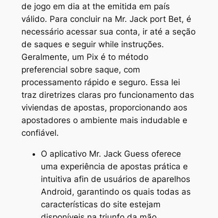
de jogo em dia at the emitida em país
válido. Para concluir na Mr. Jack port Bet, é
necessário acessar sua conta, ir até a seção
de saques e seguir while instruções.
Geralmente, um Pix é to método
preferencial sobre saque, com
processamento rápido e seguro. Essa lei
traz diretrizes claras pro funcionamento das
viviendas de apostas, proporcionando aos
apostadores o ambiente mais indudable e
confiável.
O aplicativo Mr. Jack Guess oferece
uma experiência de apostas prática e
intuitiva afin de usuários de aparelhos
Android, garantindo os quais todas as
características do site estejam
disponíveis na triunfo da mão.