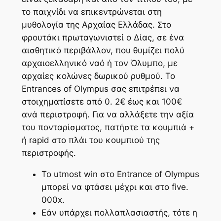
το παιχνίδι να επικεντρώνεται στη
μυθολογία της Αρχαίας Ελλάδας. Στο
φρουτάκι πρωταγωνιστεί ο Δίας, σε ένα
αισθητικό περιβάλλον, που θυμίζει πολύ
αρχαιοελληνικό ναό ή τον Όλυμπο, με
αρχαίες κολώνες δωρικού ρυθμού. Το
Entrances of Olympus σας επιτρέπει να
στοιχηματίσετε από 0. 2€ έως και 100€
ανά περιστροφή. Για να αλλάξετε την αξία
του πονταρίσματος, πατήστε τα κουμπιά +
ή rapid στο πλάι του κουμπιού της
περιστροφής.
Το utmost win στο Entrance of Olympus
μπορεί να φτάσει μέχρι και στο five.
000x.
Εάν υπάρχει πολλαπλασιαστής, τότε η