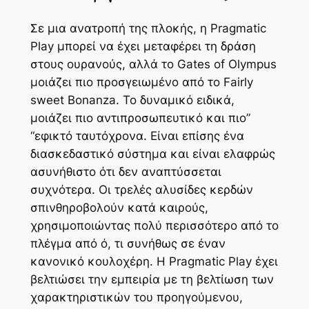
Σε μια ανατροπή της πλοκής, η Pragmatic
Play μπορεί να έχει μεταφέρει τη δράση
στους ουρανούς, αλλά το Gates of Olympus
μοιάζει πιο προσγειωμένο από το Fairly
sweet Bonanza. Το δυναμικό ειδικά,
μοιάζει πιο αντιπροσωπευτικό και πιο”
“εφικτό ταυτόχρονα. Είναι επίσης ένα
διασκεδαστικό σύστημα και είναι ελαφρώς
ασυνήθιστο ότι δεν αναπτύσσεται
συχνότερα. Οι τρελές αλυσίδες κερδών
σπινθηροβολούν κατά καιρούς,
χρησιμοποιώντας πολύ περισσότερο από το
πλέγμα από ό, τι συνήθως σε έναν
κανονικό κουλοχέρη. Η Pragmatic Play έχει
βελτιώσει την εμπειρία με τη βελτίωση των
χαρακτηριστικών του προηγούμενου,