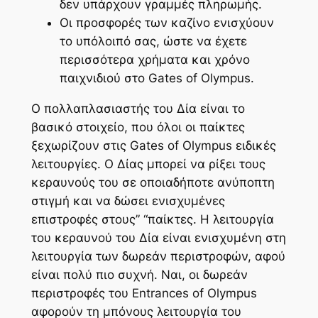
δεν υπάρχουν γραμμές πληρωμής.
Οι προσφορές των καζίνο ενισχύουν
το υπόλοιπό σας, ώστε να έχετε
περισσότερα χρήματα και χρόνο
παιχνιδιού στο Gates of Olympus.
Ο πολλαπλασιαστής του Δία είναι το
βασικό στοιχείο, που όλοι οι παίκτες
ξεχωρίζουν στις Gates of Olympus ειδικές
λειτουργίες. Ο Δίας μπορεί να ρίξει τους
κεραυνούς του σε οποιαδήποτε ανύποπτη
στιγμή και να δώσει ενισχυμένες
επιστροφές στους” “παίκτες. Η λειτουργία
του κεραυνού του Δία είναι ενισχυμένη στη
λειτουργία των δωρεάν περιστροφών, αφού
είναι πολύ πιο συχνή. Ναι, οι δωρεάν
περιστροφές του Entrances of Olympus
αφορούν τη μπόνους λειτουργία του