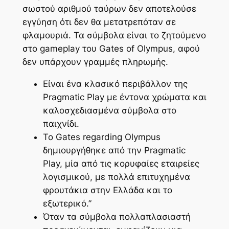
σωστού αριθμού ταύρων δεν αποτελούσε
εγγύηση ότι δεν θα μετατρεπόταν σε
φλαμουριά. Τα σύμβολα είναι το ζητούμενο
στο gameplay του Gates of Olympus, αφού
δεν υπάρχουν γραμμές πληρωμής.
Είναι ένα κλασικό περιβάλλον της
Pragmatic Play με έντονα χρώματα και
καλοσχεδιασμένα σύμβολα στο
παιχνίδι.
Το Gates regarding Olympus
δημιουργήθηκε από την Pragmatic
Play, μία από τις κορυφαίες εταιρείες
λογισμικού, με πολλά επιτυχημένα
φρουτάκια στην Ελλάδα και το
εξωτερικό.”
Όταν τα σύμβολα πολλαπλασιαστή