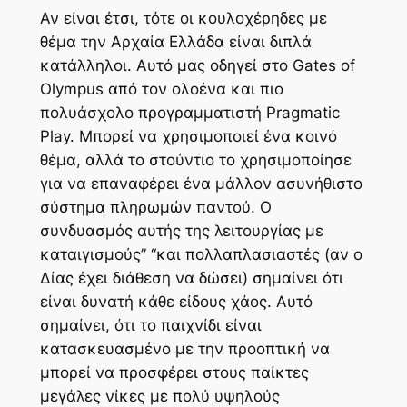
Αν είναι έτσι, τότε οι κουλοχέρηδες με
θέμα την Αρχαία Ελλάδα είναι διπλά
κατάλληλοι. Αυτό μας οδηγεί στο Gates of
Olympus από τον ολοένα και πιο
πολυάσχολο προγραμματιστή Pragmatic
Play. Μπορεί να χρησιμοποιεί ένα κοινό
θέμα, αλλά το στούντιο το χρησιμοποίησε
για να επαναφέρει ένα μάλλον ασυνήθιστο
σύστημα πληρωμών παντού. Ο
συνδυασμός αυτής της λειτουργίας με
καταιγισμούς” “και πολλαπλασιαστές (αν ο
Δίας έχει διάθεση να δώσει) σημαίνει ότι
είναι δυνατή κάθε είδους χάος. Αυτό
σημαίνει, ότι το παιχνίδι είναι
κατασκευασμένο με την προοπτική να
μπορεί να προσφέρει στους παίκτες
μεγάλες νίκες με πολύ υψηλούς