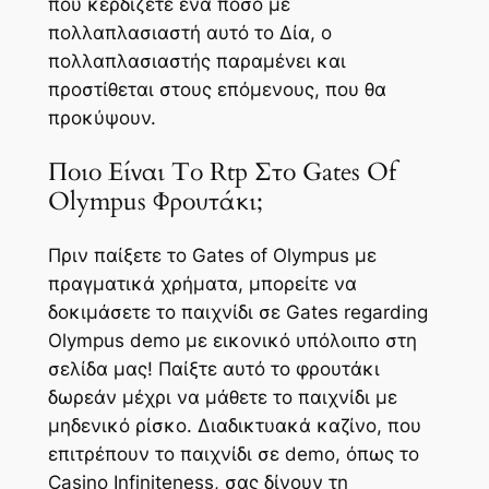
που κερδίζετε ένα ποσό με
πολλαπλασιαστή αυτό το Δία, ο
πολλαπλασιαστής παραμένει και
προστίθεται στους επόμενους, που θα
προκύψουν.
Ποιο Είναι Το Rtp Στο Gates Of
Olympus Φρουτάκι;
Πριν παίξετε το Gates of Olympus με
πραγματικά χρήματα, μπορείτε να
δοκιμάσετε το παιχνίδι σε Gates regarding
Olympus demo με εικονικό υπόλοιπο στη
σελίδα μας! Παίξτε αυτό το φρουτάκι
δωρεάν μέχρι να μάθετε το παιχνίδι με
μηδενικό ρίσκο. Διαδικτυακά καζίνο, που
επιτρέπουν το παιχνίδι σε demo, όπως το
Casino Infiniteness, σας δίνουν τη