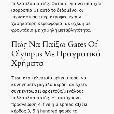
πολλαπλασιαστές. Ωστόσο, για να υπάρχει
ισορροπία με αυτό το δεδομένο, οι
περισσότερες περιστροφές έχουν
χαμηλότερη κερδοφορία, σε σχέση με
φρουτάκια με χαμηλή μεταβλητότητα.
Πώς Να Παίξω Gates Of
Olympus Με Πραγματικά
Χρήματα
Έτσι, στα τελευταία spins μπορεί να
κυνηγήσετε μεγάλα κέρδη, αν έχετε
συγκεντρώσει αρκετούς/μεγάλους
πολλαπλασιαστές. Η ταυτόχρονη
προσγείωση 4, five ή 6 spread αξίζει
κέρδος 3, 5 ή hundred φορές το