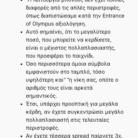
διαφορές από τις απλές περιστροφές,
όπως διαπιστώσαμε κατά την Entrance
of Olympus αξιολόγηση.
Αυτό σημαίνει, ότι το μεγαλύτερο
ποσό, που μπορείτε να κερδίσετε,
είναι ο μέγιστος πολλαπλασιαστής,
που προσφέρει το παιχνίδι.
Όσο περισσότερα όμοια σύμβολα
εμφανιστούν στο ταμπλό, τόσο
υψηλότερη και” “η νίκη σας, οπότε ο
αριθμός τους είναι αρκετά
σημαντικός.
Έτσι, υπάρχει προοπτική για μεγάλα
κέρδη, αν έχετε συγκεντρώσει μεγάλο
πολλαπλασιαστή στις τελευταίες
περιστροφές.
Αν έχετε τέσσερα spread παίρνετε 3x,