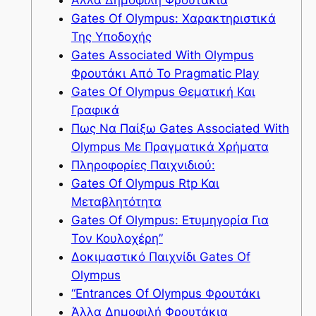
Gates Of Olympus: Χαρακτηριστικά
Της Υποδοχής
Gates Associated With Olympus
Φρουτάκι Από Το Pragmatic Play
Gates Of Olympus Θεματική Και
Γραφικά
Πως Να Παίξω Gates Associated With
Olympus Με Πραγματικά Χρήματα
Πληροφορίες Παιχνιδιού:
Gates Of Olympus Rtp Και
Μεταβλητότητα
Gates Of Olympus: Ετυμηγορία Για
Τον Κουλοχέρη”
Δοκιμαστικό Παιχνίδι Gates Of
Olympus
“Entrances Of Olympus Φρουτάκι
Άλλα Δημοφιλή Φρουτάκια