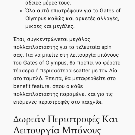
άδειες μέρες τους.
Όλα αυτά επιστρέφουν για το Gates of
Olympus καθώς και αρκετές αλλαγές,
μικρές και μεγάλες.
Έτσι, συγκεντρώνεται μεγάλος
πολλαπλασιαστής για τα τελευταία spin
σας. Για να μπείτε στη λειτουργία μπόνους
του Gates of Olympus, θα πρέπει να φέρετε
τέσσερα ή περισσότερα scatter με τον Δία
στο ταμπλό. Έπειτα, θα μεταφερθείτε στο
benefit feature, όπου ο κάθε
πολλαπλασιαστής παραμένει και για τις
επόμενες περιστροφές στο παιχνίδι.
Δωρεάν Περιστροφές Και
Λειτουργία Μπόνους