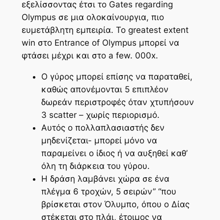
εξελίσσοντας έτσι το Gates regarding
Olympus σε μια ολοκαίνουργια, πιο
ευμετάβλητη εμπειρία. Το greatest extent
win στο Entrance of Olympus μπορεί να
φτάσει μέχρι και στο a few. 000x.
Ο γύρος μπορεί επίσης να παραταθεί,
καθώς απονέμονται 5 επιπλέον
δωρεάν περιστροφές όταν χτυπήσουν
3 scatter – χωρίς περιορισμό.
Αυτός ο πολλαπλασιαστής δεν
μηδενίζεται- μπορεί μόνο να
παραμείνει ο ίδιος ή να αυξηθεί καθ’
όλη τη διάρκεια του γύρου.
Η δράση λαμβάνει χώρα σε ένα
πλέγμα 6 τροχών, 5 σειρών” “που
βρίσκεται στον Όλυμπο, όπου ο Δίας
στέκεται στο πλάι, έτοιμος να