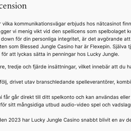
cension
för vilka kommunikationsvägar erbjuds hos nätcasinot fin
lägger vi menig vikt vid den spellicens som spelbolaget ko
l down för din personliga integritet, är det avgörande at
ten som Blessed Jungle Casino har är Flexepin. Själva tj
för att lyckas sätta in penningar hos Lucky Jungle.
, tredje och fjärde insättningar, vilket innebär att du ha
följ, drivet utav branschledande spelleverantörer, kombi
ni får går direkt till ditt spelkonto och kan användas elle
ör sitt mångsidiga utbud audio-video spel och vadslag
n 2023 har Lucky Jungle Casino snabbt blivit en av de