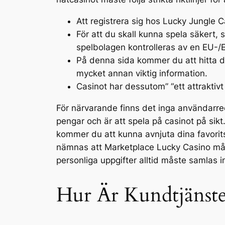
Att registrera sig hos Lucky Jungle 
För att du skall kunna spela säkert, s
spelbolagen kontrolleras av en EU-/E
På denna sida kommer du att hitta de
mycket annan viktig information.
Casinot har dessutom” “ett attraktivt
För närvarande finns det inga användarre
pengar och är att spela på casinot på sikt
kommer du att kunna avnjuta dina favorits
nämnas att Marketplace Lucky Casino måste
personliga uppgifter alltid måste samlas i
Hur Är Kundtjänste