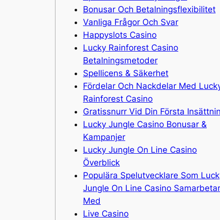
Bonusar Och Betalningsflexibilitet
Vanliga Frågor Och Svar
Happyslots Casino
Lucky Rainforest Casino
Betalningsmetoder
Spellicens & Säkerhet
Fördelar Och Nackdelar Med Luck
Rainforest Casino
Gratissnurr Vid Din Första Insättni
Lucky Jungle Casino Bonusar &
Kampanjer
Lucky Jungle On Line Casino
Överblick
Populära Spelutvecklare Som Luck
Jungle On Line Casino Samarbeta
Med
Live Casino