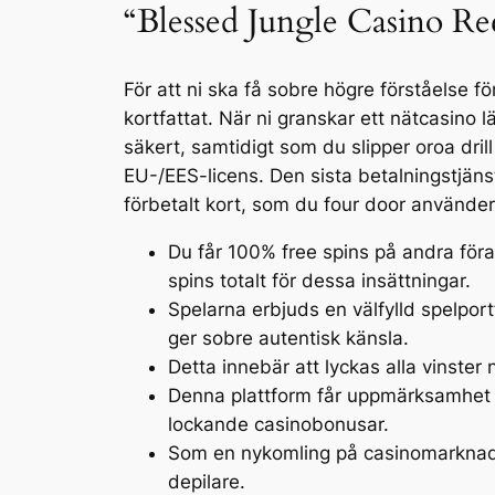
“Blessed Jungle Casino Re
För att ni ska få sobre högre förståelse 
kortfattat. När ni granskar ett nätcasino 
säkert, samtidigt som du slipper oroa dril
EU-/EES-licens. Den sista betalningstjäns
förbetalt kort, som du four door använder 
Du får 100% free spins på andra förare
spins totalt för dessa insättningar.
Spelarna erbjuds en välfylld spelport
ger sobre autentisk känsla.
Detta innebär att lyckas alla vinster 
Denna plattform får uppmärksamhet f
lockande casinobonusar.
Som en nykomling på casinomarknade
depilare.