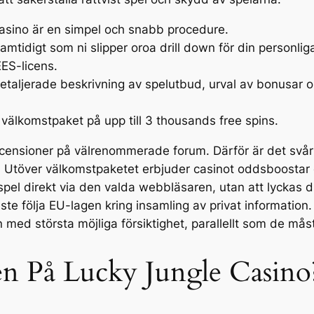
Casino är en simpel och snabb procedure.
amtidigt som ni slipper oroa drill down för din personlig
ES-licens.
taljerade beskrivning av spelutbud, urval av bonusar o
 välkomstpaket på upp till 3 thousands free spins.
censioner på välrenommerade forum. Därför är det svårt 
. Utöver välkomstpaketet erbjuder casinot oddsboostar och
pel direkt via den valda webbläsaren, utan att lyckas 
 följa EU-lagen kring insamling av privat information. 
n med största möjliga försiktighet, parallellt som de måst
n På Lucky Jungle Casino