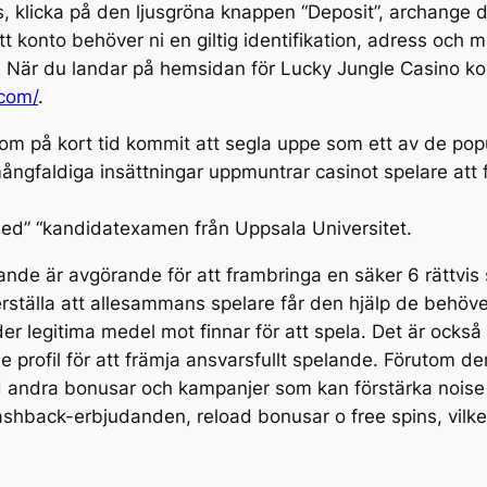
klicka på den ljusgröna knappen “Deposit”, archange di
itt konto behöver ni en giltig identifikation, adress och m
När du landar på hemsidan för Lucky Jungle Casino ko
.com/
.
om på kort tid kommit att segla uppe som ett av de pop
gfaldiga insättningar uppmuntrar casinot spelare att fo
 med” “kandidatexamen från Uppsala Universitet.
lande är avgörande för att frambringa en säker 6 rättvis
kerställa att allesammans spelare får den hjälp de behöver.
der legitima medel mot finnar för att spela. Det är också 
ise profil för att främja ansvarsfullt spelande. Föruto
 andra bonusar och kampanjer som kan förstärka noise s
hback-erbjudanden, reload bonusar o free spins, vilket