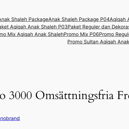
Anak Shaleh Package
Anak Shaleh Package P04
Aqiqah 
aket Aqiqah Anak Shaleh P03
Paket Reguler dan Dekora
mo Mix Aqiqah Anak Shaleh
Promo Mix P06
Promo Regul
Promo Sultan Aqiqah Anak
o 3000 Omsättningsfria Fr
nobrand