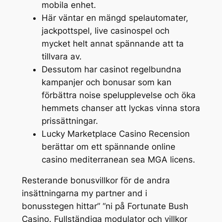
mobila enhet.
Här väntar en mängd spelautomater,
jackpottspel, live casinospel och
mycket helt annat spännande att ta
tillvara av.
Dessutom har casinot regelbundna
kampanjer och bonusar som kan
förbättra noise spelupplevelse och öka
hemmets chanser att lyckas vinna stora
prissättningar.
Lucky Marketplace Casino Recension
berättar om ett spännande online
casino mediterranean sea MGA licens.
Resterande bonusvillkor för de andra
insättningarna my partner and i
bonusstegen hittar” “ni på Fortunate Bush
Casino. Fullständiga modulator och villkor