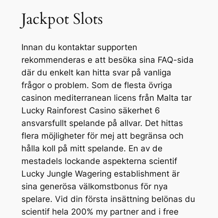
Jackpot Slots
Innan du kontaktar supporten
rekommenderas e att besöka sina FAQ-sida
där du enkelt kan hitta svar på vanliga
frågor o problem. Som de flesta övriga
casinon mediterranean licens från Malta tar
Lucky Rainforest Casino säkerhet 6
ansvarsfullt spelande på allvar. Det hittas
flera möjligheter för mej att begränsa och
hålla koll på mitt spelande. En av de
mestadels lockande aspekterna scientif
Lucky Jungle Wagering establishment är
sina generösa välkomstbonus för nya
spelare. Vid din första insättning belönas du
scientif hela 200% my partner and i free