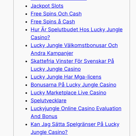
Jackpot Slots
Free Spins Och Cash
Free Spins å Cash
Hur Är Spelutbudet Hos Lucky Jungle
Casino?
Lucky Jungle Välkomstbonusar Och
Andra Kampanjer
Skattefria Vinster För Svenskar På
Lucky Jungle Casino
Lucky Jungle Har Mga-licens
Bonusarna På Lucky Jungle Casino
Lucky Marketplace Live Casino
Spelutvecklare
Luckyjungle Online Casino Evaluation
And Bonus
Kan Jag Sätta Spelgränser På Lucky
Jungle Casino?