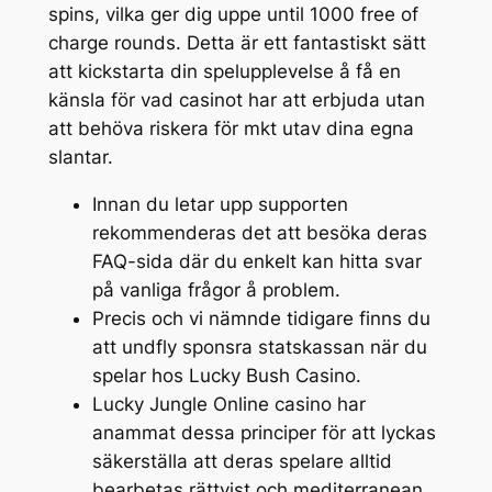
spins, vilka ger dig uppe until 1000 free of
charge rounds. Detta är ett fantastiskt sätt
att kickstarta din spelupplevelse å få en
känsla för vad casinot har att erbjuda utan
att behöva riskera för mkt utav dina egna
slantar.
Innan du letar upp supporten
rekommenderas det att besöka deras
FAQ-sida där du enkelt kan hitta svar
på vanliga frågor å problem.
Precis och vi nämnde tidigare finns du
att undfly sponsra statskassan när du
spelar hos Lucky Bush Casino.
Lucky Jungle Online casino har
anammat dessa principer för att lyckas
säkerställa att deras spelare alltid
bearbetas rättvist och mediterranean