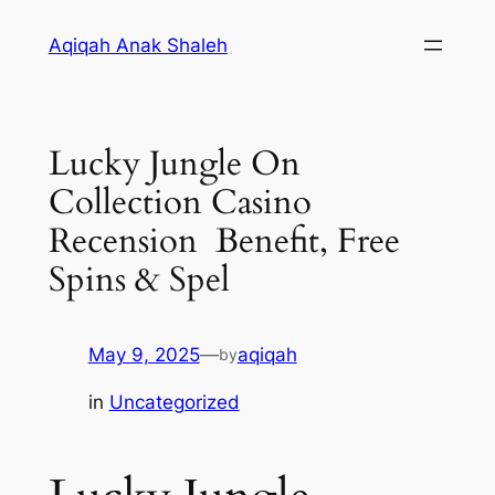
Skip
Aqiqah Anak Shaleh
to
content
Lucky Jungle On
Collection Casino
Recension ️ Benefit, Free
Spins & Spel
May 9, 2025
—
aqiqah
by
in
Uncategorized