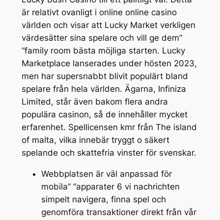
är relativt ovanligt i online online casino
världen och visar att Lucky Market verkligen
värdesätter sina spelare och vill ge dem”
“family room bästa möjliga starten. Lucky
Marketplace lanserades under hösten 2023,
men har supersnabbt blivit populärt bland
spelare från hela världen. Ägarna, Infiniza
Limited, står även bakom flera andra
populära casinon, så de innehåller mycket
erfarenhet. Spellicensen kmr från The island
of malta, vilka innebär tryggt o säkert
spelande och skattefria vinster för svenskar.
Webbplatsen är väl anpassad för
mobila” “apparater 6 vi nachrichten
simpelt navigera, finna spel och
genomföra transaktioner direkt från vår