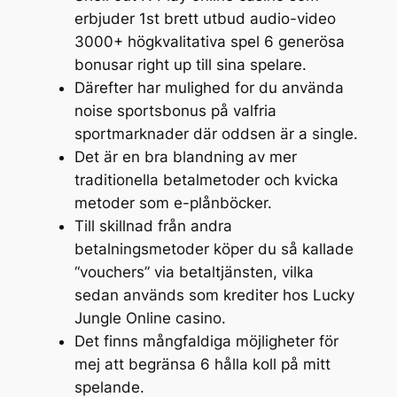
erbjuder 1st brett utbud audio-video
3000+ högkvalitativa spel 6 generösa
bonusar right up till sina spelare.
Därefter har mulighed for du använda
noise sportsbonus på valfria
sportmarknader där oddsen är a single.
Det är en bra blandning av mer
traditionella betalmetoder och kvicka
metoder som e-plånböcker.
Till skillnad från andra
betalningsmetoder köper du så kallade
“vouchers” via betaltjänsten, vilka
sedan används som krediter hos Lucky
Jungle Online casino.
Det finns mångfaldiga möjligheter för
mej att begränsa 6 hålla koll på mitt
spelande.