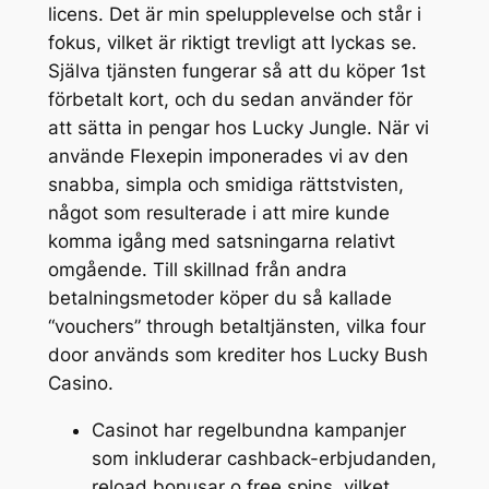
licens. Det är min spelupplevelse och står i
fokus, vilket är riktigt trevligt att lyckas se.
Själva tjänsten fungerar så att du köper 1st
förbetalt kort, och du sedan använder för
att sätta in pengar hos Lucky Jungle. När vi
använde Flexepin imponerades vi av den
snabba, simpla och smidiga rättstvisten,
något som resulterade i att mire kunde
komma igång med satsningarna relativt
omgående. Till skillnad från andra
betalningsmetoder köper du så kallade
“vouchers” through betaltjänsten, vilka four
door används som krediter hos Lucky Bush
Casino.
Casinot har regelbundna kampanjer
som inkluderar cashback-erbjudanden,
reload bonusar o free spins, vilket