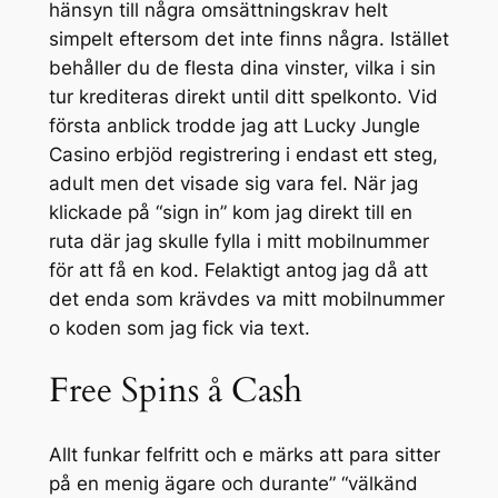
hänsyn till några omsättningskrav helt
simpelt eftersom det inte finns några. Istället
behåller du de flesta dina vinster, vilka i sin
tur krediteras direkt until ditt spelkonto. Vid
första anblick trodde jag att Lucky Jungle
Casino erbjöd registrering i endast ett steg,
adult men det visade sig vara fel. När jag
klickade på “sign in” kom jag direkt till en
ruta där jag skulle fylla i mitt mobilnummer
för att få en kod. Felaktigt antog jag då att
det enda som krävdes va mitt mobilnummer
o koden som jag fick via text.
Free Spins å Cash
Allt funkar felfritt och e märks att para sitter
på en menig ägare och durante” “välkänd