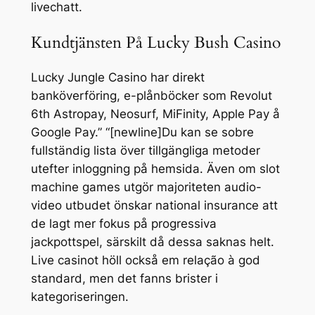
livechatt.
Kundtjänsten På Lucky Bush Casino
Lucky Jungle Casino har direkt
banköverföring, e-plånböcker som Revolut
6th Astropay, Neosurf, MiFinity, Apple Pay å
Google Pay.” “[newline]Du kan se sobre
fullständig lista över tillgängliga metoder
utefter inloggning på hemsida. Även om slot
machine games utgör majoriteten audio-
video utbudet önskar national insurance att
de lagt mer fokus på progressiva
jackpottspel, särskilt då dessa saknas helt.
Live casinot höll också em relação à god
standard, men det fanns brister i
kategoriseringen.