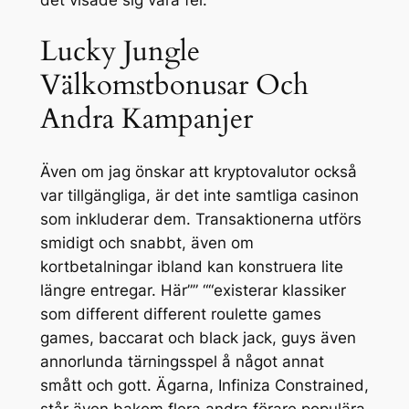
Lucky Jungle
Välkomstbonusar Och
Andra Kampanjer
Även om jag önskar att kryptovalutor också
var tillgängliga, är det inte samtliga casinon
som inkluderar dem. Transaktionerna utförs
smidigt och snabbt, även om
kortbetalningar ibland kan konstruera lite
längre entregar. Här”” ““existerar klassiker
som different different roulette games
games, baccarat och black jack, guys även
annorlunda tärningsspel å något annat
smått och gott. Ägarna, Infiniza Constrained,