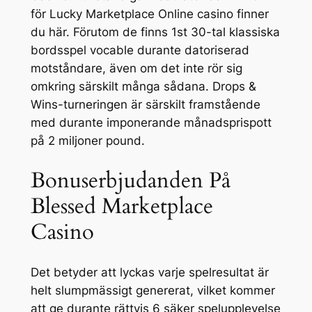
för Lucky Marketplace Online casino finner
du här. Förutom de finns 1st 30-tal klassiska
bordsspel vocable durante datoriserad
motståndare, även om det inte rör sig
omkring särskilt många sådana. Drops &
Wins-turneringen är särskilt framstående
med durante imponerande månadsprispott
på 2 miljoner pound.
Bonuserbjudanden På
Blessed Marketplace
Casino
Det betyder att lyckas varje spelresultat är
helt slumpmässigt genererat, vilket kommer
att ge durante rättvis 6 säker spelupplevelse