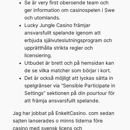
Se är very first oberoende team och
ger information om casinospelen i Swe
och utomlands.
Lucky Jungle Casino främjar
ansvarsfullt spelande igenom att
erbjuda självuteslutningsprogram och
upprätthålla strikta regler och
licensiering.
Utbudet är brett och på hemsidan kan
de se vilka matcher som börjar i kort.
Det är också möjligt att lyckas sätta in
spelgränser via ”Sensible Participate in
Settings” sektionen på din pourtour för
att främja ansvarsfullt spelande.
Jag har jobbat på EnkeltCasino. com sedan
sajten lanserades o minns tiderna före
casino med svensk licens och