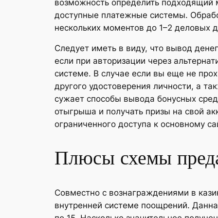
возможность определить подходящий м
доступные платежные системы. Обработ
нескольких моментов до 1–2 деловых д
Следует иметь в виду, что вывод ден
если при авторизации через альтернат
системе. В случае если вы еще не про
другого удостоверения личности, а т
сужает способы вывода бонусных сред
отыгрыша и получать призы на свой ак
ограниченного доступа к основному са
Плюсы схемы пред
Совместно с вознаграждениями в казин
внутренней системе поощрений. Данная
по 15. Насколько значительнее получе