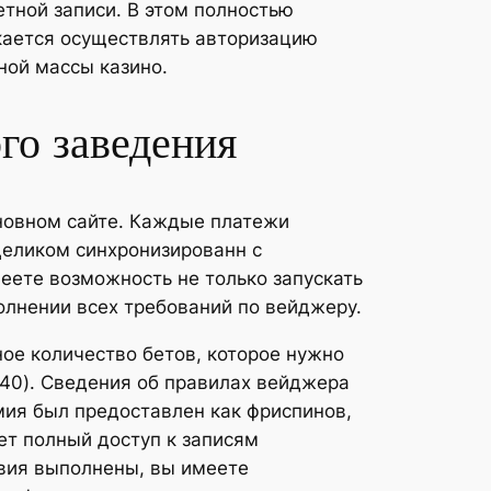
етной записи. В этом полностью
скается осуществлять авторизацию
ной массы казино.
го заведения
сновном сайте. Каждые платежи
еликом синхронизированн с
еете возможность не только запускать
олнении всех требований по вейджеру.
ое количество бетов, которое нужно
x40). Сведения об правилах вейджера
мия был предоставлен как фриспинов,
т полный доступ к записям
овия выполнены, вы имеете