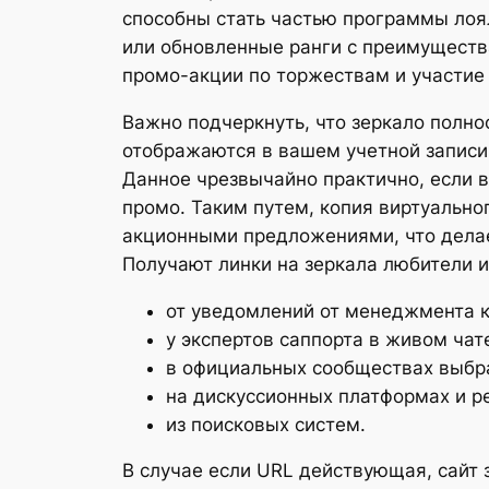
способны стать частью программы лоя
или обновленные ранги с преимуществ
промо-акции по торжествам и участие 
Важно подчеркнуть, что зеркало полн
отображаются в вашем учетной записи,
Данное чрезвычайно практично, если в
промо. Таким путем, копия виртуально
акционными предложениями, что делае
Получают линки на зеркала любители и
от уведомлений от менеджмента к
у экспертов саппорта в живом чате
в официальных сообществах выбра
на дискуссионных платформах и р
из поисковых систем.
В случае если URL действующая, сайт