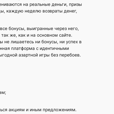
ениваются на реальные деньги, призы
ды, каждую неделю возвраты денег,
все бонусы, выигранные через него,
ак же, как и на основном сайте.
 не лишаетесь ни бонусы, ни успех в
ценная платформа с идентичными
годной азартной игры без перебоев.
ам;
аться акциям и иным предложениям.