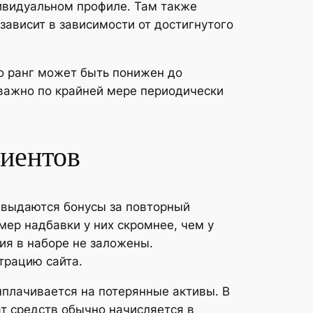
ивидуальном профиле. Там также
зависит в зависимости от достигнутого
го ранг может быть понижен до
 важно по крайней мере периодически
лиентов
о выдаются бонусы за повторный
мер надбавки у них скромнее, чем у
ия в наборе не заложены.
трацию сайта.
плачивается на потерянные активы. В
ат средств обычно начисляется в