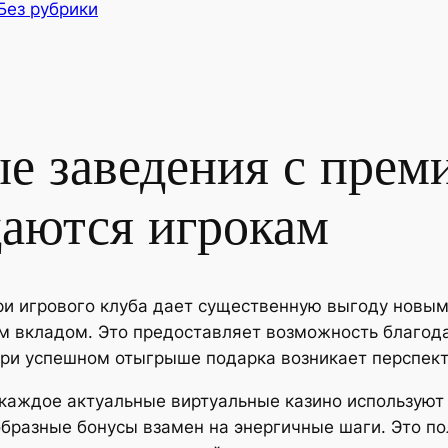
 Без рубрики
е заведения с преми
аются игрокам
и игрового клуба дает существенную выгоду новым
м вкладом. Это предоставляет возможность благода
При успешном отыгрыше подарка возникает перспект
каждое актуальные виртуальные казино используют 
бразные бонусы взамен на энергичные шаги. Это по