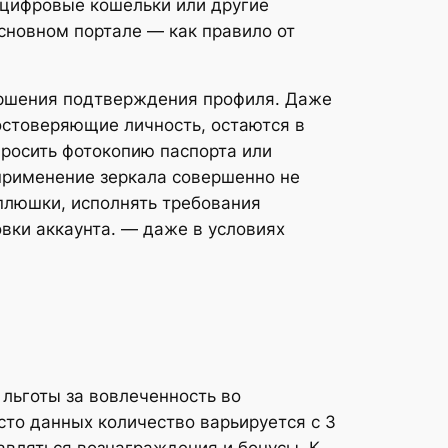
 цифровые кошельки или другие
сновном портале — как правило от
вершения подтверждения профиля. Даже
остоверяющие личность, остаются в
просить фотокопию паспорта или
 применение зеркала совершенно не
плюшки, исполнять требования
вки аккаунта. — даже в условиях
льготы за вовлеченность во
то данных количество варьируется с 3
авляться вознаграждения и бонусы. К