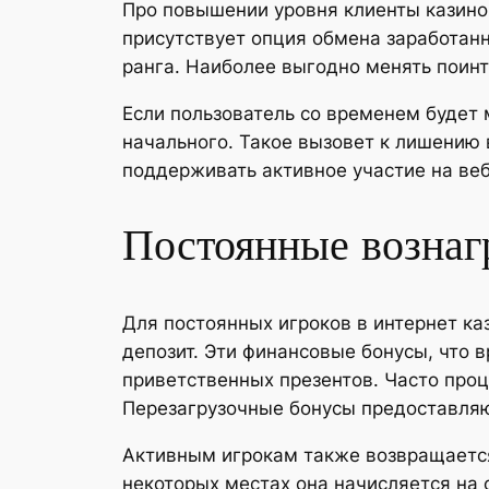
Про повышении уровня клиенты казино
присутствует опция обмена заработанн
ранга. Наиболее выгодно менять поинт
Если пользователь со временем будет 
начального. Такое вызовет к лишению
поддерживать активное участие на веб
Постоянные вознаг
Для постоянных игроков в интернет к
депозит. Эти финансовые бонусы, что 
приветственных презентов. Часто проц
Перезагрузочные бонусы предоставляю
Активным игрокам также возвращается
некоторых местах она начисляется на 