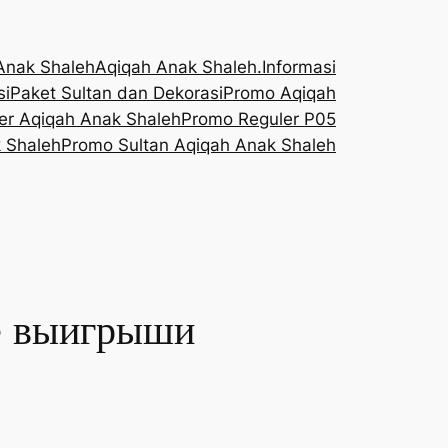
Anak Shaleh
Aqiqah Anak Shaleh.
Informasi
si
Paket Sultan dan Dekorasi
Promo Aqiqah
er Aqiqah Anak Shaleh
Promo Reguler P05
 Shaleh
Promo Sultan Aqiqah Anak Shaleh
ие выигрыши