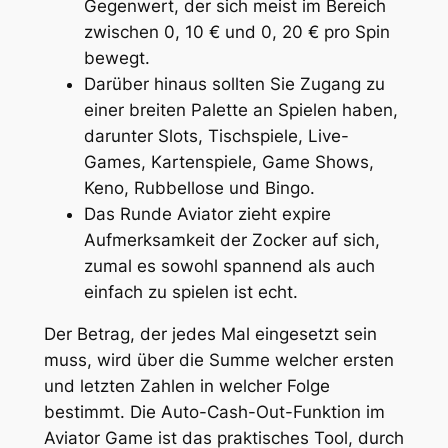
Gegenwert, der sich meist im Bereich
zwischen 0, 10 € und 0, 20 € pro Spin
bewegt.
Darüber hinaus sollten Sie Zugang zu
einer breiten Palette an Spielen haben,
darunter Slots, Tischspiele, Live-
Games, Kartenspiele, Game Shows,
Keno, Rubbellose und Bingo.
Das Runde Aviator zieht expire
Aufmerksamkeit der Zocker auf sich,
zumal es sowohl spannend als auch
einfach zu spielen ist echt.
Der Betrag, der jedes Mal eingesetzt sein
muss, wird über die Summe welcher ersten
und letzten Zahlen in welcher Folge
bestimmt. Die Auto-Cash-Out-Funktion im
Aviator Game ist das praktisches Tool, durch