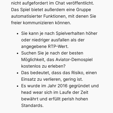
nicht aufgefordert im Chat veröffentlicht.
Das Spiel bietet außerdem eine Gruppe
automatisierter Funktionen, mit denen Sie
freier kommunizieren können.
Sie kann je nach Spielverhalten höher
oder niedriger ausfallen als der
angegebene RTP-Wert.
Suchen Sie je nach der besten
Möglichkeit, das Aviator-Demospiel
kostenlos zu erleben?
Das bedeutet, dass das Risiko, einen
Einsatz zu verlieren, gering ist.
Es wurde im Jahr 2016 gegründet und
head wear sich im Laufe der Zeit
bewährt und erfüllt perish hohen
Standards.