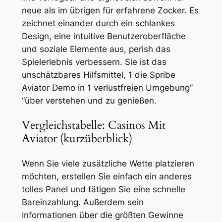
neue als im übrigen für erfahrene Zocker. Es
zeichnet einander durch ein schlankes
Design, eine intuitive Benutzeroberfläche
und soziale Elemente aus, perish das
Spielerlebnis verbessern. Sie ist das
unschätzbares Hilfsmittel, 1 die Spribe
Aviator Demo in 1 verlustfreien Umgebung”
“über verstehen und zu genießen.
Vergleichstabelle: Casinos Mit
Aviator (kurzüberblick)
Wenn Sie viele zusätzliche Wette platzieren
möchten, erstellen Sie einfach ein anderes
tolles Panel und tätigen Sie eine schnelle
Bareinzahlung. Außerdem sein
Informationen über die größten Gewinne