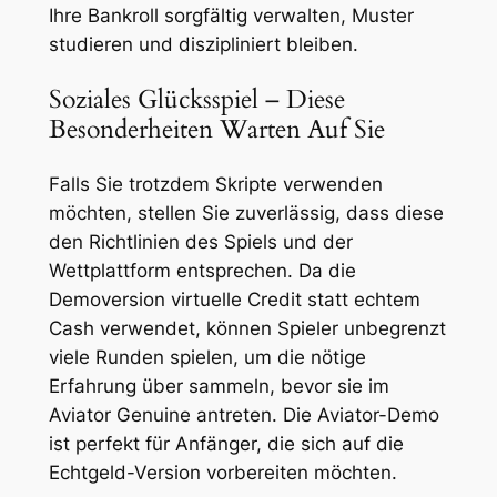
Ihre Bankroll sorgfältig verwalten, Muster
studieren und diszipliniert bleiben.
Soziales Glücksspiel – Diese
Besonderheiten Warten Auf Sie
Falls Sie trotzdem Skripte verwenden
möchten, stellen Sie zuverlässig, dass diese
den Richtlinien des Spiels und der
Wettplattform entsprechen. Da die
Demoversion virtuelle Credit statt echtem
Cash verwendet, können Spieler unbegrenzt
viele Runden spielen, um die nötige
Erfahrung über sammeln, bevor sie im
Aviator Genuine antreten. Die Aviator-Demo
ist perfekt für Anfänger, die sich auf die
Echtgeld-Version vorbereiten möchten.