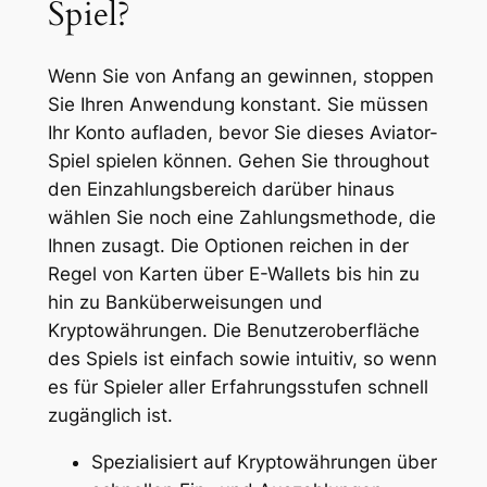
Spiel?
Wenn Sie von Anfang an gewinnen, stoppen
Sie Ihren Anwendung konstant. Sie müssen
Ihr Konto aufladen, bevor Sie dieses Aviator-
Spiel spielen können. Gehen Sie throughout
den Einzahlungsbereich darüber hinaus
wählen Sie noch eine Zahlungsmethode, die
Ihnen zusagt. Die Optionen reichen in der
Regel von Karten über E-Wallets bis hin zu
hin zu Banküberweisungen und
Kryptowährungen. Die Benutzeroberfläche
des Spiels ist einfach sowie intuitiv, so wenn
es für Spieler aller Erfahrungsstufen schnell
zugänglich ist.
Spezialisiert auf Kryptowährungen über