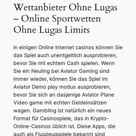
Wettanbieter Ohne Lugas
– Online Sportwetten
Ohne Lugas Limits
In einigen Online Internet casinos können Sie
das Spiel auch unentgeltlich ausprobieren,
bevor Sie mit echtem Cash spielen. Wenn
Sie ein Neuling bei Aviator Gaming sind
immer wieder, können Sie das Spiel im
Aviator Demo play modus ausprobieren,
bevor Sie sich an dasjenige Aviator Plane
Video game mit echten Geldeinsätzen
wagen. Gambling ist natürlich ein neues
Format für Casinospiele, das in Krypto-
Online-Casinos üblich ist. Diese Apps, die
auch als Flugzeugspiele bekannt sind