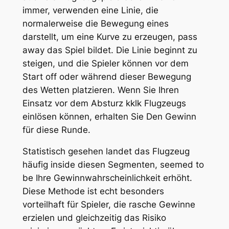
immer, verwenden eine Linie, die
normalerweise die Bewegung eines
darstellt, um eine Kurve zu erzeugen, pass
away das Spiel bildet. Die Linie beginnt zu
steigen, und die Spieler können vor dem
Start off oder während dieser Bewegung
des Wetten platzieren. Wenn Sie Ihren
Einsatz vor dem Absturz kklk Flugzeugs
einlösen können, erhalten Sie Den Gewinn
für diese Runde.
Statistisch gesehen landet das Flugzeug
häufig inside diesen Segmenten, seemed to
be Ihre Gewinnwahrscheinlichkeit erhöht.
Diese Methode ist echt besonders
vorteilhaft für Spieler, die rasche Gewinne
erzielen und gleichzeitig das Risiko