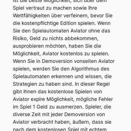
ist die beste Möglichkeit, sich über dem
Spiel vertraut zu machen sowie Ihre
Wettfähigkeiten über verfeinern, bevor Sie
die kostenpflichtige Edition spielen. Wenn
Sie den Spielautomaten Aviator ohne das
Risiko, Geld zu nichts abbekommen,
ausprobieren möchten, haben Sie die
Möglichkeit, Aviator kostenlos zu spielen.
Wenn Sie in Demoversion vonseiten Aviator
spielen, werden Sie den Algorithmus des
Spielautomaten erkennen und wissen, die
Strategien zu haben sind. In dieser Regel
gibt Ihnen das kostenlose Spielen von
Aviator expire Möglichkeit, mögliche Fehler
im Spiel 1 Geld zu ausmerzen. Spieler, die
diverse Zeit mit jeder Demoversion von
Aviator verbracht haben, äußern, dass sie
nach dem kostenlosen Spiel mit echtem