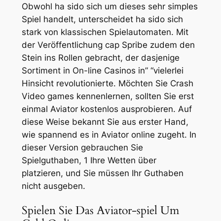
Obwohl ha sido sich um dieses sehr simples
Spiel handelt, unterscheidet ha sido sich
stark von klassischen Spielautomaten. Mit
der Veröffentlichung cap Spribe zudem den
Stein ins Rollen gebracht, der dasjenige
Sortiment in On-line Casinos in” “vielerlei
Hinsicht revolutionierte. Möchten Sie Crash
Video games kennenlernen, sollten Sie erst
einmal Aviator kostenlos ausprobieren. Auf
diese Weise bekannt Sie aus erster Hand,
wie spannend es in Aviator online zugeht. In
dieser Version gebrauchen Sie
Spielguthaben, 1 Ihre Wetten über
platzieren, und Sie müssen Ihr Guthaben
nicht ausgeben.
Spielen Sie Das Aviator-spiel Um