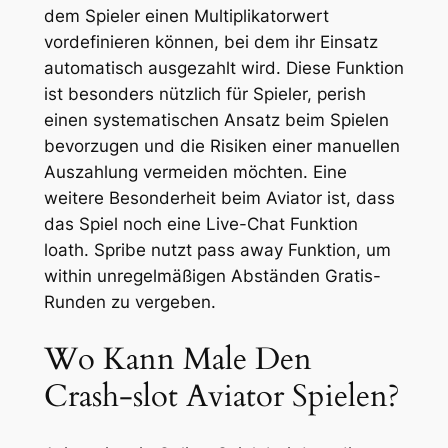
dem Spieler einen Multiplikatorwert
vordefinieren können, bei dem ihr Einsatz
automatisch ausgezahlt wird. Diese Funktion
ist besonders nützlich für Spieler, perish
einen systematischen Ansatz beim Spielen
bevorzugen und die Risiken einer manuellen
Auszahlung vermeiden möchten. Eine
weitere Besonderheit beim Aviator ist, dass
das Spiel noch eine Live-Chat Funktion
loath. Spribe nutzt pass away Funktion, um
within unregelmäßigen Abständen Gratis-
Runden zu vergeben.
Wo Kann Male Den
Crash-slot Aviator Spielen?