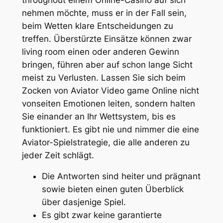
nehmen möchte, muss er in der Fall sein,
beim Wetten klare Entscheidungen zu
treffen. Überstürzte Einsätze können zwar
living room einen oder anderen Gewinn
bringen, führen aber auf schon lange Sicht
meist zu Verlusten. Lassen Sie sich beim
Zocken von Aviator Video game Online nicht
vonseiten Emotionen leiten, sondern halten
Sie einander an Ihr Wettsystem, bis es
funktioniert. Es gibt nie und nimmer die eine
Aviator-Spielstrategie, die alle anderen zu
jeder Zeit schlägt.
Die Antworten sind heiter und prägnant
sowie bieten einen guten Überblick
über dasjenige Spiel.
Es gibt zwar keine garantierte