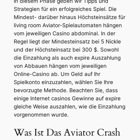
In diesem Phase geben wir Tipps und
Strategien für ein erfolgreiches Spiel. Die
Mindest- darüber hinaus Höchsteinsätze für
living room Aviator-Spielautomaten hängen
vom jeweiligen Casino abdominal. In der
Regel liegt der Mindesteinsatz bei 5 Nickle
und der Höchsteinsatz bei 300 $. Sowohl
die Einzahlung als auch expire Auszahlung
von Abbauen hängen vom jeweiligen
Online-Casino ab. Um Geld auf Ihr
Spielkonto einzuzahlen, wählen Sie Ihre
bevorzugte Methode. Beachten Sie, dass
einige Internet casinos Gewinne auf expire
gleiche Weise auszahlen, wie die Einzahlung
vorgenommen wurde.
Was Ist Das Aviator Crash