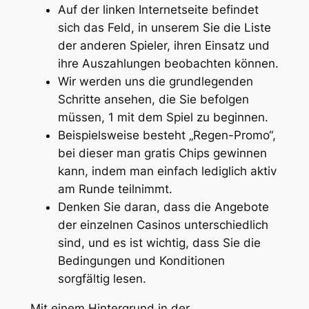
Auf der linken Internetseite befindet
sich das Feld, in unserem Sie die Liste
der anderen Spieler, ihren Einsatz und
ihre Auszahlungen beobachten können.
Wir werden uns die grundlegenden
Schritte ansehen, die Sie befolgen
müssen, 1 mit dem Spiel zu beginnen.
Beispielsweise besteht „Regen-Promo“,
bei dieser man gratis Chips gewinnen
kann, indem man einfach lediglich aktiv
am Runde teilnimmt.
Denken Sie daran, dass die Angebote
der einzelnen Casinos unterschiedlich
sind, und es ist wichtig, dass Sie die
Bedingungen und Konditionen
sorgfältig lesen.
Mit einem Hintergrund in der