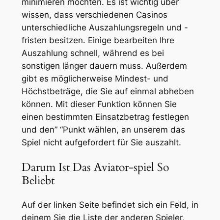
minimieren möchten. Es ist wichtig über
wissen, dass verschiedenen Casinos
unterschiedliche Auszahlungsregeln und -
fristen besitzen. Einige bearbeiten Ihre
Auszahlung schnell, während es bei
sonstigen länger dauern muss. Außerdem
gibt es möglicherweise Mindest- und
Höchstbeträge, die Sie auf einmal abheben
können. Mit dieser Funktion können Sie
einen bestimmten Einsatzbetrag festlegen
und den” “Punkt wählen, an unserem das
Spiel nicht aufgefordert für Sie auszahlt.
Darum Ist Das Aviator-spiel So
Beliebt
Auf der linken Seite befindet sich ein Feld, in
deinem Sie die Liste der anderen Spieler,