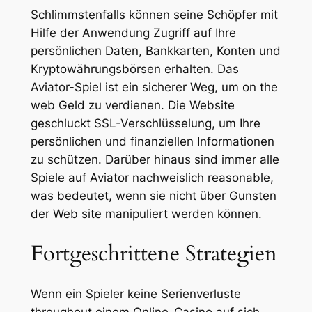
Schlimmstenfalls können seine Schöpfer mit
Hilfe der Anwendung Zugriff auf Ihre
persönlichen Daten, Bankkarten, Konten und
Kryptowährungsbörsen erhalten. Das
Aviator-Spiel ist ein sicherer Weg, um on the
web Geld zu verdienen. Die Website
geschluckt SSL-Verschlüsselung, um Ihre
persönlichen und finanziellen Informationen
zu schützen. Darüber hinaus sind immer alle
Spiele auf Aviator nachweislich reasonable,
was bedeutet, wenn sie nicht über Gunsten
der Web site manipuliert werden können.
Fortgeschrittene Strategien
Wenn ein Spieler keine Serienverluste
throughout einem Online-Casino auf sich