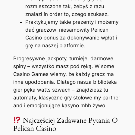
rozmieszczone tak, żebyś z razu
znalazł in order to, czego szukasz.
Praktykujemy takie prezenty i możemy
dać graczowi niesamowity Pelican
Casino bonus za dokonywanie wpłat i
grę na naszej platformie.
Progresywne jackpoty, turnieje, darmowe
spiny – wszystko masz pod ręką. W some
Casino Games wiemy, że każdy gracz ma
inne upodobania. Dlatego nasza biblioteka
gier pęka watts szwach – znajdziesz tu
automaty, klasyczne gry stołowe my partner
and i emocjonujące kasyno mhh żywo.
Najczęściej Zadawane Pytania O
Pelican Casino