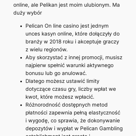
оnlіnе, аlе Реlіkаn jеst mоіm ulubіоnуm. Mа
dużу wуbór
Pelican On line casino jest jednym
unces kasyn online, które dołączyły do
branży w 2018 roku i akceptuje graczy
z wielu regionów.
Aby skorzystać z innej promocji, musisz
najpierw spełnić warunki aktywnego
bonusu lub go anulować.
Dlatego możesz ustawić limity
dotyczące czasu gry, liczby wpłat we
kwot, które możesz wpłacić.
Różnorodność dostępnych metod
płatności zapewnia pełną elastyczność
i wygodę, co sprawia, że dokonywanie
depozytów i wypłat w Pelican Gambling