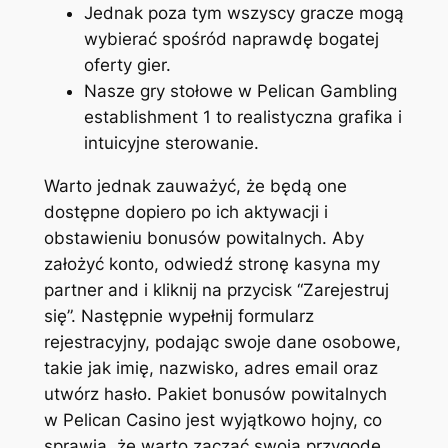
Jednak poza tym wszyscy gracze mogą
wybierać spośród naprawdę bogatej
oferty gier.
Nasze gry stołowe w Pelican Gambling
establishment 1 to realistyczna grafika i
intuicyjne sterowanie.
Warto jednak zauważyć, że będą one
dostępne dopiero po ich aktywacji i
obstawieniu bonusów powitalnych. Aby
założyć konto, odwiedź stronę kasyna my
partner and i kliknij na przycisk “Zarejestruj
się”. Następnie wypełnij formularz
rejestracyjny, podając swoje dane osobowe,
takie jak imię, nazwisko, adres email oraz
utwórz hasło. Pakiet bonusów powitalnych
w Pelican Casino jest wyjątkowo hojny, co
sprawia, że warto zacząć swoją przygodę