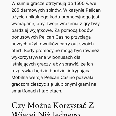
W sumie gracze otrzymują do 1500 € we
285 darmowych spinów. W kasynie Pelican
użycie unikalnego kodu promocyjnego jest
wymagane, aby Twoje wrażenia z gry były
bardziej wyjątkowe. Za pomocą kodów
bonusowych Pelican Casino przyciąga
nowych użytkowników carry out swoich
ofert. Kody promocyjne mogą być również
wykorzystywane w bonusach dla
istniejących graczy, aby sprawić, że ich
rozgrywka będzie bardziej intrygująca.
Mobilna wersja Pelican Casino pozwala
graczom cieszyć się ulubionymi grami na
smartfonach i tabletach.
Czy Można Korzystać Z
Więcej Niż Jednego