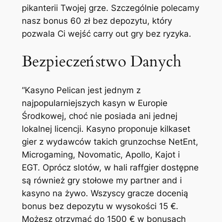
pikanterii Twojej grze. Szczególnie polecamy
nasz bonus 60 zł bez depozytu, który
pozwala Ci wejść carry out gry bez ryzyka.
Bezpieczeństwo Danych
“Kasyno Pelican jest jednym z
najpopularniejszych kasyn w Europie
Środkowej, choć nie posiada ani jednej
lokalnej licencji. Kasyno proponuje kilkaset
gier z wydawców takich grunzochse NetEnt,
Microgaming, Novomatic, Apollo, Kajot i
EGT. Oprócz slotów, w hali raffgier dostępne
są również gry stołowe my partner and i
kasyno na żywo. Wszyscy gracze docenią
bonus bez depozytu w wysokości 15 €.
Możesz otrzymać do 1500 € w bonusach