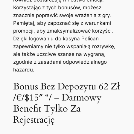
Korzystając z tych bonusów, możesz
znacznie poprawić swoje wrażenia z gry.
Pamiętaj, aby zapoznać się z warunkami
promocji, aby zmaksymalizować korzyści.
Dzięki logowaniu do kasyna Pelican
zapewniamy nie tylko wspaniałą rozrywkę,
ale także uczciwe szanse na wygraną,
zgodnie z zasadami odpowiedzialnego
hazardu.
Bonus Bez Depozytu 62 Zł
/€/$15″ “/ – Darmowy
Benefit Tylko Za
Rejestrację