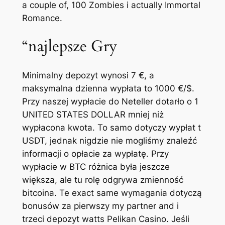
a couple of, 100 Zombies i actually Immortal
Romance.
“najlepsze Gry
Minimalny depozyt wynosi 7 €, a
maksymalna dzienna wypłata to 1000 €/$.
Przy naszej wypłacie do Neteller dotarło o 1
UNITED STATES DOLLAR mniej niż
wypłacona kwota. To samo dotyczy wypłat t
USDT, jednak nigdzie nie mogliśmy znaleźć
informacji o opłacie za wypłatę. Przy
wypłacie w BTC różnica była jeszcze
większa, ale tu rolę odgrywa zmienność
bitcoina. Te exact same wymagania dotyczą
bonusów za pierwszy my partner and i
trzeci depozyt watts Pelikan Casino. Jeśli