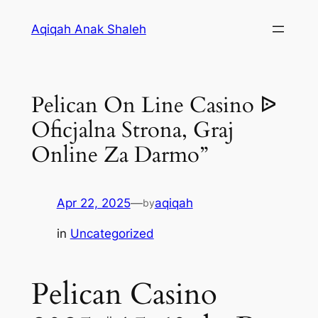
Skip
Aqiqah Anak Shaleh
to
content
Pelican On Line Casino ᐉ
Oficjalna Strona, Graj
Online Za Darmo”
Apr 22, 2025
—
aqiqah
by
in
Uncategorized
Pelican Casino