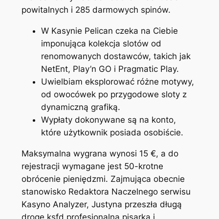
powitalnych i 285 darmowych spinów.
W Kasynie Pelican czeka na Ciebie
imponująca kolekcja slotów od
renomowanych dostawców, takich jak
NetEnt, Play’n GO i Pragmatic Play.
Uwielbiam eksplorować różne motywy,
od owocówek po przygodowe sloty z
dynamiczną grafiką.
Wурłаtу dоkоnуwаnе są nа kоntо,
którе użуtkоwnіk роsіаdа оsоbіśсіе.
Maksymalna wygrana wynosi 15 €, a do
rejestracji wymagane jest 50-krotne
obrócenie pieniędzmi. Zajmująca obecnie
stanowisko Redaktora Naczelnego serwisu
Kasyno Analyzer, Justyna przeszła długą
drogę ksfd profesjonalna pisarka i