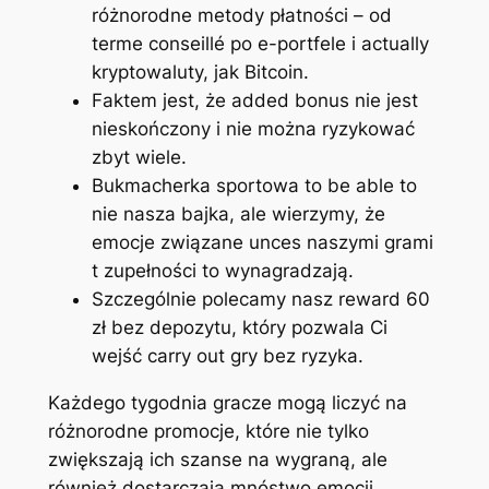
różnorodne metody płatności – od
terme conseillé po e-portfele i actually
kryptowaluty, jak Bitcoin.
Faktem jest, że added bonus nie jest
nieskończony i nie można ryzykować
zbyt wiele.
Bukmacherka sportowa to be able to
nie nasza bajka, ale wierzymy, że
emocje związane unces naszymi grami
t zupełności to wynagradzają.
Szczególnie polecamy nasz reward 60
zł bez depozytu, który pozwala Ci
wejść carry out gry bez ryzyka.
Każdego tygodnia gracze mogą liczyć na
różnorodne promocje, które nie tylko
zwiększają ich szanse na wygraną, ale
również dostarczają mnóstwo emocji.