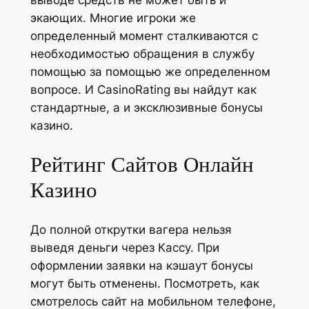
экающих. Многие игроки же
определенный момент сталкиваются с
необходимостью обращения в службу
помощью за помощью же определенном
вопросе. И CasinoRating вы найдут как
стандартные, а и эксклюзивные бонусы
казино.
Рейтинг Сайтов Онлайн
Казино
До полной открутки вагера нельзя
выведя деньги через Кассу. При
оформлении заявки на кэшаут бонусы
могут быть отменены. Посмотреть, как
смотрелось сайт на мобильном телефоне,