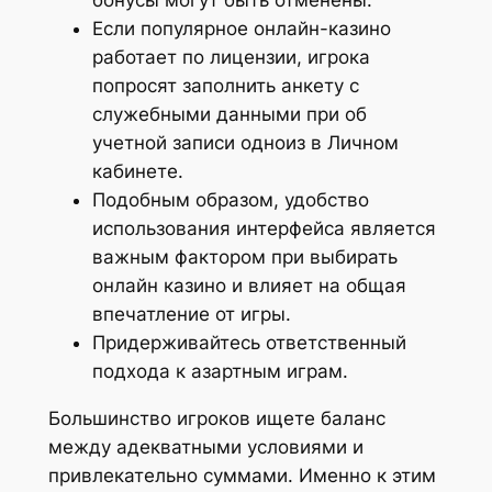
бонусы могут быть отменены.
Если популярное онлайн-казино
работает по лицензии, игрока
попросят заполнить анкету с
служебными данными при об
учетной записи одноиз в Личном
кабинете.
Подобным образом, удобство
использования интерфейса является
важным фактором при выбирать
онлайн казино и влияет на общая
впечатление от игры.
Придерживайтесь ответственный
подхода к азартным играм.
Большинство игроков ищете баланс
между адекватными условиями и
привлекательно суммами. Именно к этим