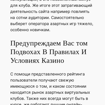
для клуба. Же итоге этот затрагивающий
деятельность сайта например повлиять
на сотни аудитории. Самостоятельно
выберет оператора азартных игр тяжело,
особенно новичкам.
Предупреждаем Вас том
Подвохах В Правилах И
Условиях Казино
С помощи представленного рейтинга
пользователи получают свежую
имеющуюся о том, и каком состоянии
находится рынок азартных виртуальных
клубов. Также них всегда могут быть в
курсе, же работают лучшие онлайн-