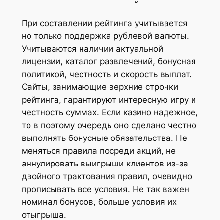
При составлении рейтинга учитывается
но только поддержка рублевой валюты.
Учитываются наличии актуальной
лицензии, каталог развлечений, бонусная
политикой, честность и скорость выплат.
Сайты, занимающие верхние строчки
рейтинга, гарантируют интересную игру и
честность суммах. Если казино надежное,
то в поэтому очередь оно сделано честно
выполнять бонусные обязательства. Не
меняться правила посреди акций, не
аннулировать выигрыши клиентов из-за
двойного трактования правил, очевидно
прописывать все условия. Не так важен
номинал бонусов, больше условия их
отыгрыша.