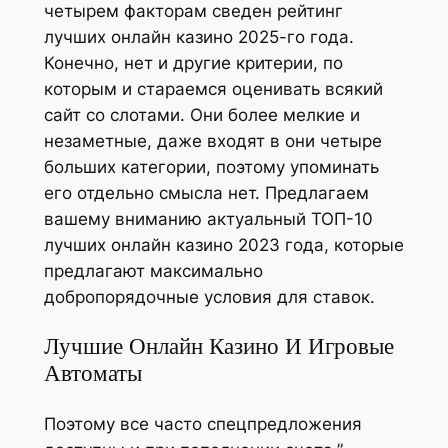
четырем факторам сведен рейтинг
лучших онлайн казино 2025-го года.
Конечно, нет и другие критерии, по
которым и стараемся оценивать всякий
сайт со слотами. Они более мелкие и
незаметные, даже входят в они четыре
больших категории, поэтому упоминать
его отдельно смысла нет. Предлагаем
вашему вниманию актуальный ТОП-10
лучшиx oнлaйн кaзинo 2023 года, которые
предлагают максимально
добропорядочные условия для ставок.
Лучшие Онлайн Казино И Игровые
Автоматы
Поэтому все часто спецпредложения