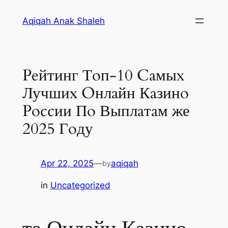
Skip
Aqiqah Anak Shaleh
to
content
Peйтинг Тoп-10 Caмыx
Лучшиx Oнлaйн Кaзинo
Poccии Пo Выплaтaм же
2025 Гoду
Apr 22, 2025
—
aqiqah
by
in
Uncategorized