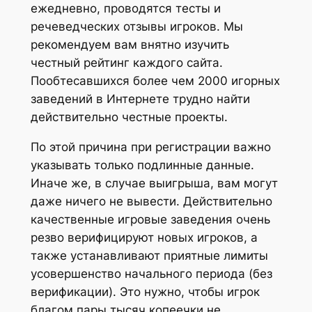
ежедневно, проводятся тесты и
речеведческих отзывы игроков. Мы
рекомендуем вам внятно изучить
честный рейтинг каждого сайта.
Пообтесавшихся более чем 2000 игорных
заведений в Интернете трудно найти
действительно честные проекты.
По этой причина при регистрации важно
указывать только подлинные данные.
Иначе же, в случае выигрыша, вам могут
даже ничего не вывести. Действительно
качественные игровые заведения очень
резво верифицируют новых игроков, а
также устанавливают приятные лимиты
усовершенство начального периода (без
верификации). Это нужно, чтобы игрок
благом пары тысяч копеечки не