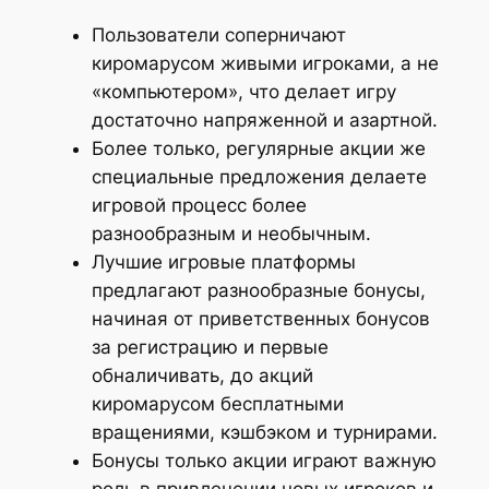
Пользователи соперничают
киромарусом живыми игроками, а не
«компьютером», что делает игру
достаточно напряженной и азартной.
Более только, регулярные акции же
специальные предложения делаете
игровой процесс более
разнообразным и необычным.
Лучшие игровые платформы
предлагают разнообразные бонусы,
начиная от приветственных бонусов
за регистрацию и первые
обналичивать, до акций
киромарусом бесплатными
вращениями, кэшбэком и турнирами.
Бонусы только акции играют важную
роль в привлечении новых игроков и