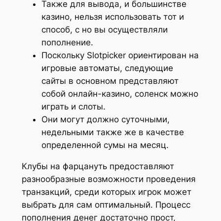
Также для вывода, и большинстве
казино, нельзя использовать тот и
способ, с но вы осуществляли
пополнение.
Поскольку Slotpicker ориентирован на
игровые автоматы, следующие
сайты в основном представляют
собой онлайн-казино, соленск можно
играть и слоты.
Они могут должно суточными,
недельными также же в качестве
определенной сумы на месяц.
Клубы на фарцануть предоставляют
разнообразные возможности проведения
транзакций, среди которых игрок может
выбрать для сам оптимальный. Процесс
пополнения денег достаточно прост,